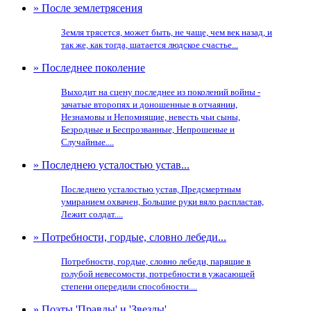
» После землетрясения
Земля трясется, может быть, не чаще, чем век назад, и
так же, как тогда, шатается людское счастье...
» Последнее поколение
Выходит на сцену последнее из поколений войны -
зачатые второпях и доношенные в отчаянии,
Незнамовы и Непомнящие, невесть чьи сыны,
Безродные и Беспрозванные, Непрошеные и
Случайные....
» Последнею усталостью устав...
Последнею усталостью устав, Предсмертным
умиранием охвачен, Большие руки вяло распластав,
Лежит солдат....
» Потребности, гордые, словно лебеди...
Потребности, гордые, словно лебеди, парящие в
голубой невесомости, потребности в ужасающей
степени опередили способности....
» Поэты 'Правды' и 'Звезды'