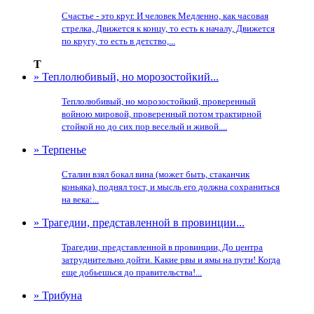
Счастье - это круг. И человек Медленно, как часовая
стрелка, Движется к концу, то есть к началу, Движется
по кругу, то есть в детство,...
Т
» Теплолюбивый, но морозостойкий...
Теплолюбивый, но морозостойкий, проверенный
войною мировой, проверенный потом трактирной
стойкой но до сих пор веселый и живой....
» Терпенье
Сталин взял бокал вина (может быть, стаканчик
коньяка), поднял тост, и мысль его должна сохраниться
на века:...
» Трагедии, представленной в провинции...
Трагедии, представленной в провинции, До центра
затруднительно дойти. Какие рвы и ямы на пути! Когда
еще добьешься до правительства!...
» Трибуна