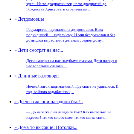
здесь. Не то двадцатый век, не то двадцатый до
Рождества Христова, и стрельчатый...
» Детдомовцы
Государство надеялось на детдомовцев. Всех
подкидышей — кидали ему. И они без умыслов и без
домыслов вырастали в детском родном дому....
» Дети смотрят на нас...
Дети смотрят на нас голубыми глазами. Дети плачут о
нас горевыми слезами....
» Длинные разговоры
Ночной вагон задымленный, Где спать не удавалось, И
год, войною вздыбленный,...
» До чего же они наладили быт!..
— До чего же они наладили быт! Как им только не
надоест! Те, кто много пьет, те, кто мягко спит,...
» Дома-то высокие! Потолки...