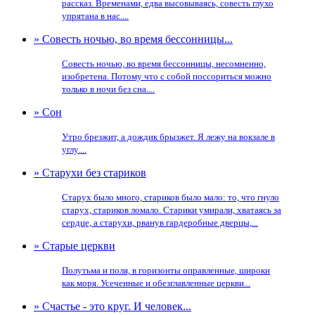
рассказ. Временами, едва высовываясь, совесть глухо
упрятана в нас....
» Совесть ночью, во время бессонницы...
Совесть ночью, во время бессонницы, несомненно,
изобретена. Потому что с собой поссориться можно
только в ночи без сна....
» Сон
Утро брезжит, а дождик брызжет. Я лежу на вокзале в
углу....
» Старухи без стариков
Старух было много, стариков было мало: то, что гнуло
старух, стариков ломало. Старики умирали, хватаясь за
сердце, а старухи, рванув гардеробные дверцы,...
» Старые церкви
Полутьма и поля, в горизонты оправленные, широки
как моря. Усеченные и обезглавленные церкви...
» Счастье - это круг. И человек...