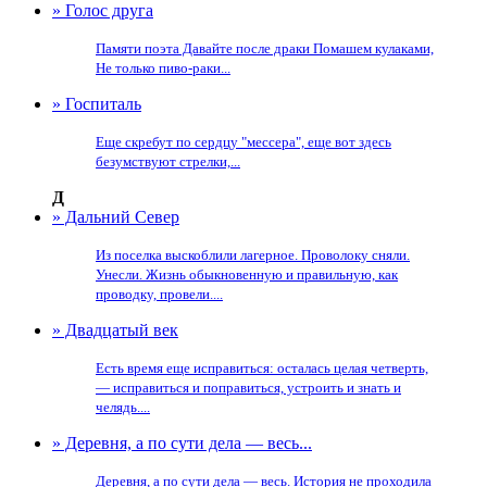
» Голос друга
Памяти поэта Давайте после драки Помашем кулаками,
Не только пиво-раки...
» Госпиталь
Еще скребут по сердцу "мессера", еще вот здесь
безумствуют стрелки,...
Д
» Дальний Север
Из поселка выскоблили лагерное. Проволоку сняли.
Унесли. Жизнь обыкновенную и правильную, как
проводку, провели....
» Двадцатый век
Есть время еще исправиться: осталась целая четверть,
— исправиться и поправиться, устроить и знать и
челядь....
» Деревня, а по сути дела — весь...
Деревня, а по сути дела — весь. История не проходила