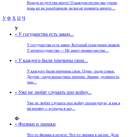
Вожди из детства моего! О каждом песню мы учили,
пока их не разоблачили, велев не помнить ничего....
У
Ф
Х
Ц
Ч
У
» У государства есть закон...
У государства есть закон, Который гражданам знаком.
У антигосударства — Не знает правил паства....
» У каждого были причины свои...
У каждого были причины свои: Одни - ради семьи.
Другие - ради корыстных причин: Звание, должность,
чин....
» Уже не любят слушать про войну...
Уже не любят слушать про войну прошедшую, и как я
ни взгляну с эстрады в зал,...
Ф
» Физики и лирики
Что-то физики в почете. Что-то лирики в загоне. Дело