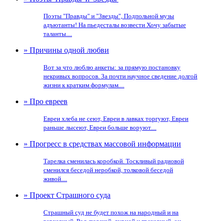
Поэты "Правды" и "Звезды", Подпольной музы
адъютанты! На пьедесталы возвести Хочу забытые
таланты....
» Причины одной любви
Вот за что люблю анкеты: за прямую постановку
некривых вопросов. За почти научное сведение долгой
жизни к кратким формулам....
» Про евреев
Евреи хлеба не сеют, Евреи в лавках торгуют, Евреи
раньше лысеют, Евреи больше воруют....
» Прогресс в средствах массовой информации
Тарелка сменилась коробкой. Тоскливый радиовой
сменился беседой неробкой, толковой беседой
живой....
» Проект Страшного суда
Страшный суд не будет похож на народный и на