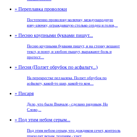
» Переплавка проволоки
Постепенно проволоку-колючку, международную
язву-злючку, ограждавшую столько сердец и голов,...
» Песню крупными буквами пишут...
Песню крупными буквами пишут, и на стенку вешают
текст, и поют, и злобою пышут, выражают боль и
протест....
» Песня (Ползет обрубок по асфальту...)
На перекрестке пел калека. Ползет обрубок по
асфальту, какой-то шар, какой-то ком....
» Писаря
Дело, что было Вначале,- сделано рядовым, Но
Слово,...
» Под этим небом серым...
Под этим небом серым, что дождиком сечет, контроль
приходит верам, теориям - учет....