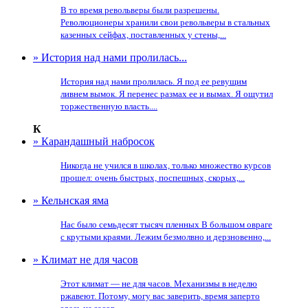
В то время револьверы были разрешены.
Революционеры хранили свои револьверы в стальных
казенных сейфах, поставленных у стены,...
» История над нами пролилась...
История над нами пролилась. Я под ее ревущим
ливнем вымок. Я перенес размах ее и вымах. Я ощутил
торжественную власть....
К
» Карандашный набросок
Никогда не учился в школах, только множество курсов
прошел: очень быстрых, поспешных, скорых,...
» Кельнская яма
Нас было семьдесят тысяч пленных В большом овраге
с крутыми краями. Лежим безмолвно и дерзновенно,...
» Климат не для часов
Этот климат — не для часов. Механизмы в неделю
ржавеют. Потому, могу вас заверить, время заперто