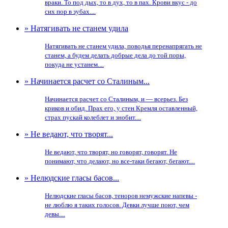
враки. То под дых, то в дух, то в пах. Крови вкус - до
сих пор в зубах....
» Натягивать не станем удила
Натягивать не станем удила, поводья перенапрягать не
станем, а будем делать добрые дела до той поры,
покуда не устанем....
» Начинается расчет со Сталиным...
Начинается расчет со Сталиным, и — всерьез. Без
криков и обид. Прах его, у стен Кремля оставленный,
страх пускай колеблет и знобит....
» Не ведают, что творят...
Не ведают, что творят, но говорят, говорят. Не
понимают, что делают, но все-таки бегают, бегают....
» Нелюдские гласы басов...
Нелюдские гласы басов, теноров немужские напевы -
не люблю я таких голосов. Девки лучше поют, чем
девы....