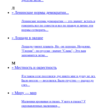
здесь на засов....
Л
» Ленинские нормы демократии...
Ленинские нормы демократии — это значит: встать и
говорить все по совести и все по правде и лично эти
нормы сотворить....
» Лошади в океане
Лошади умеют плавать, Но - не хорошо. Недалеко.
"Глория" - по-русски - значит "Слава",- Это вам
запомнится легко....
М
» Местность и окрестность
Я в таком селе поселился, где никто мне в душу не лез.
Было весело — веселился. Было грустно — рыдал до
слез....
» Миру — мир
Мальчики кровавые в глазах. У кого в глазах? У
окровавленных мальчиков,...