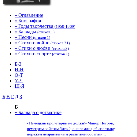
» Оглавление
» Биография
» Годы творчества
(1950-1969)
» Баллады
(стихов 1)
» Песни
(стихов 1)
» Стихи о войне
(стихов 21)
» Стихи о любви
(стихов 3)
» Стихи о спорте
(стихов 1)
Б-З
И-Н
О-Т
У-Ч
Ш-Я
Б
В
Г
Д
З
Б
» Баллада о догматике
- Немецкий пролетарий не должн!- Майор Петров,
немецким войском битый, ошеломлен, сбит с толку,
поражен неправильным развитием событий....