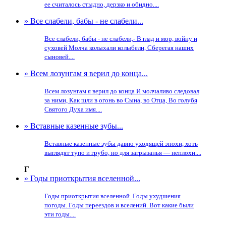
ее считалось стыдно, дерзко и обидно....
» Все слабели, бабы - не слабели...
Все слабели, бабы - не слабели,- В глад и мор, войну и
суховей Молча колыхали колыбели, Сберегая наших
сыновей....
» Всем лозунгам я верил до конца...
Всем лозунгам я верил до конца И молчаливо следовал
за ними, Как шли в огонь во Сына, во Отца, Во голубя
Святого Духа имя....
» Вставные казенные зубы...
Вставные казенные зубы давно уходящей эпохи, хоть
выглядят тупо и грубо, но для загрызанья — неплохи....
Г
» Годы приоткрытия вселенной...
Годы приоткрытия вселенной. Годы ухудшения
погоды. Годы переездов и вселений. Вот какие были
эти годы....