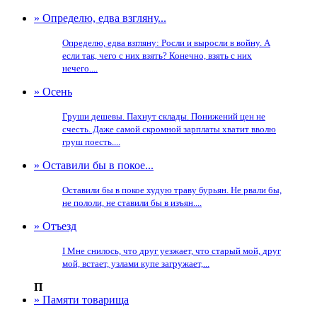
» Определю, едва взгляну...
Определю, едва взгляну: Росли и выросли в войну. А
если так, чего с них взять? Конечно, взять с них
нечего....
» Осень
Груши дешевы. Пахнут склады. Понижений цен не
счесть. Даже самой скромной зарплаты хватит вволю
груш поесть....
» Оставили бы в покое...
Оставили бы в покое худую траву бурьян. Не рвали бы,
не пололи, не ставили бы в изъян....
» Отъезд
I Мне снилось, что друг уезжает, что старый мой, друг
мой, встает, узлами купе загружает,...
П
» Памяти товарища