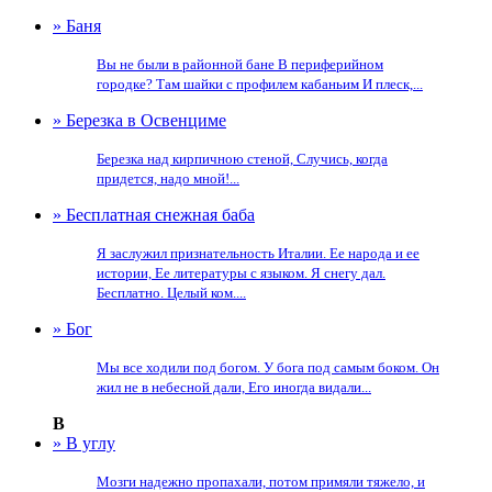
» Баня
Вы не были в районной бане В периферийном
городке? Там шайки с профилем кабаньим И плеск,...
» Березка в Освенциме
Березка над кирпичною стеной, Случись, когда
придется, надо мной!...
» Бесплатная снежная баба
Я заслужил признательность Италии. Ее народа и ее
истории, Ее литературы с языком. Я снегу дал.
Бесплатно. Целый ком....
» Бог
Мы все ходили под богом. У бога под самым боком. Он
жил не в небесной дали, Его иногда видали...
В
» В углу
Мозги надежно пропахали, потом примяли тяжело, и