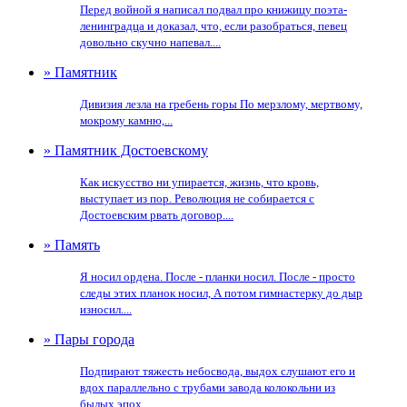
Перед войной я написал подвал про книжицу поэта-
ленинградца и доказал, что, если разобраться, певец
довольно скучно напевал....
» Памятник
Дивизия лезла на гребень горы По мерзлому, мертвому,
мокрому камню,...
» Памятник Достоевскому
Как искусство ни упирается, жизнь, что кровь,
выступает из пор. Революция не собирается с
Достоевским рвать договор....
» Память
Я носил ордена. После - планки носил. После - просто
следы этих планок носил, А потом гимнастерку до дыр
износил....
» Пары города
Подпирают тяжесть небосвода, выдох слушают его и
вдох параллельно с трубами завода колокольни из
былых эпох....