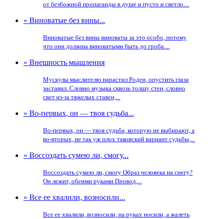
от безбожной пропаганды в душе и пусто и светло....
» Виноватые без вины...
Виноватые без вины виноваты за это особо, потому
что они должны виноватыми быть до гроба....
» Внешность мышления
Мускулы мыслителю нарастил Роден, опустить глаза
заставил. Словно музыка сквозь толщу стен, словно
свет из-за тяжелых ставен,...
» Во-первых, он — твоя судьба...
Во-первых, он — твоя судьба, которую не выбирают, а
во-вторых, не так уж плох таковский вариант судьбы,...
» Воссоздать сумею ли, смогу...
Воссоздать сумею ли, смогу Образ человека на снегу?
Он лежит, обеими руками Провод,...
» Все ее хвалили, возносили...
Все ее хвалили, возносили, на руках носили, а жалеть