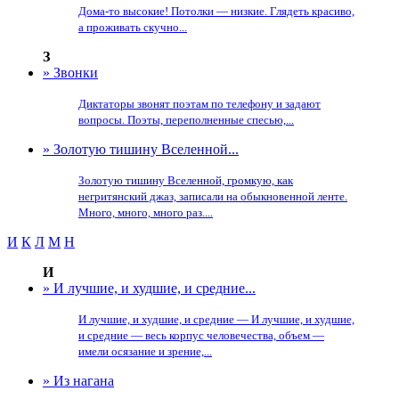
Дома-то высокие! Потолки — низкие. Глядеть красиво,
а проживать скучно...
З
» Звонки
Диктаторы звонят поэтам по телефону и задают
вопросы. Поэты, переполненные спесью,...
» Золотую тишину Вселенной...
Золотую тишину Вселенной, громкую, как
негритянский джаз, записали на обыкновенной ленте.
Много, много, много раз....
И
К
Л
М
Н
И
» И лучшие, и худшие, и средние...
И лучшие, и худшие, и средние — И лучшие, и худшие,
и средние — весь корпус человечества, объем —
имели осязание и зрение,...
» Из нагана