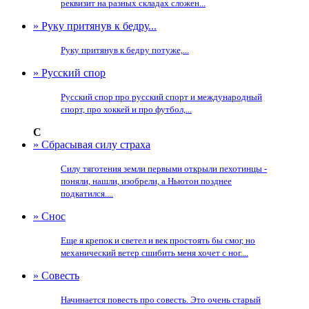
реквизит на разных складах сложен...
» Руку притянув к бедру...
Руку притянув к бедру потуже,...
» Русский спор
Русский спор про русский спорт и международный
спорт, про хоккей и про футбол,...
С
» Сбрасывая силу страха
Силу тяготения земли первыми открыли пехотинцы -
поняли, нашли, изобрели, а Ньютон позднее
подкатился....
» Снос
Еще я крепок и светел и век простоять бы смог, но
механический ветер сшибить меня хочет с ног....
» Совесть
Начинается повесть про совесть. Это очень старый