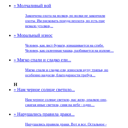
» Молчаливый вой
Закончена охота на волков, но волки не закончили
охоты. Им рисковать покуда неохота, но есть еще
немало уголков,...
» Моральный износ
Человек, как лист бумаги, изнашивается на сгибе.
Человек, как склеенная чашка, разбивается на изломе....
» Мягко спали и сладко ели...
Мягко спали и сладко ели, износили кучу тряпья, но
особенно надоели, благодарности требуя....
Н
» Нам черное солнце светило...
Нам черное солнце светило, нас жгло, опаляло оно,
сжигая иные светила, сияя на небе - одно....
» Нарушались правила драки...
Нарушались правила драки. Вот и все. Остальное -