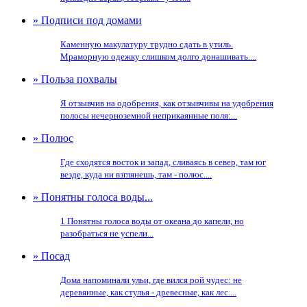
» Подписи под домами
Каменную макулатуру трудно сдать в утиль.
Мраморную одежку слишком долго донашивать....
» Польза похвалы
Я отзывчив на одобрения, как отзывчивы на удобрения
полосы нечерноземной неприкаянные поля:...
» Полюс
Где сходятся восток и запад, сливаясь в север, там юг
везде, куда ни взглянешь, там - полюс....
» Понятны голоса воды...
1 Понятны голоса воды от океана до капели, но
разобраться не успели...
» Посад
Дома напоминали ульи, где вился рой чудес: не
деревянные, как стулья - древесные, как лес....