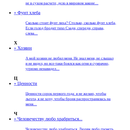
не в сухом расчете, дело в мировом законе....
» Фунт хлеба
Сколько стоит фунт лиха? Столько, сколько фунт хлеба,
Если голод бродит тихо Сзади, спереди, справа,
слева....
Х
» Хозяин
А мой хозяин не любил меня. Не знал меня, не слышал
и не видел, но все-таки боялся как огня и сумрачно,
угрюмо ненавидел....
Ц
» Ценности
Ценности сорок первого года: я не желаю, чтобы
льгота, я не хочу, чтобы броня распространялась на
меня....
Ч
» Человечеству любо храбриться...
Человечеству любо храбриться. Людям любо греметь