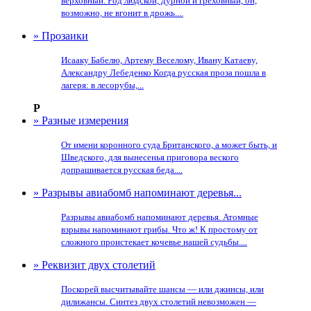
верховный. Род людской, дурной и греховный, он,
возможно, не вгонит в дрожь....
» Прозаики
Исааку Бабелю, Артему Веселому, Ивану Катаеву,
Александру Лебеденко Когда русская проза пошла в
лагеря: в лесорубы,...
Р
» Разные измерения
От имени коронного суда Британского, а может быть, и
Шведского, для вынесенья приговора веского
допрашивается русская беда....
» Разрывы авиабомб напоминают деревья...
Разрывы авиабомб напоминают деревья. Атомные
взрывы напоминают грибы. Что ж! К простому от
сложного проистекает кочевье нашей судьбы....
» Реквизит двух столетий
Поскорей высчитывайте шансы — или джинсы, или
дилижансы. Синтез двух столетий невозможен —