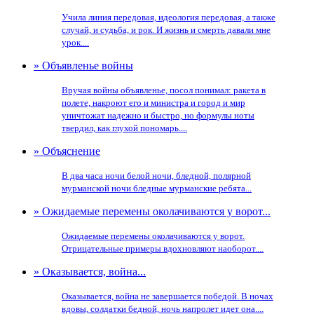
Учила линия передовая, идеология передовая, а также
случай, и судьба, и рок. И жизнь и смерть давали мне
урок....
» Объявленье войны
Вручая войны объявленье, посол понимал: ракета в
полете, накроют его и министра и город и мир
уничтожат надежно и быстро, но формулы ноты
твердил, как глухой пономарь....
» Объяснение
В два часа ночи белой ночи, бледной, полярной
мурманской ночи бледные мурманские ребята...
» Ожидаемые перемены околачиваются у ворот...
Ожидаемые перемены околачиваются у ворот.
Отрицательные примеры вдохновляют наоборот....
» Оказывается, война...
Оказывается, война не завершается победой. В ночах
вдовы, солдатки бедной, ночь напролет идет она....