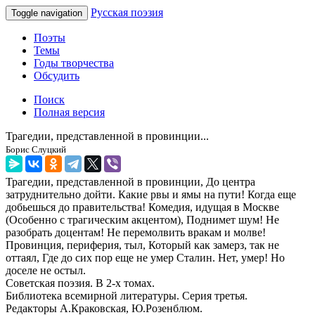
Русская поэзия
Toggle navigation
Поэты
Темы
Годы творчества
Обсудить
Поиск
Полная версия
Трагедии, представленной в провинции...
Борис Слуцкий
Трагедии, представленной в провинции, До центра
затруднительно дойти. Какие рвы и ямы на пути! Когда еще
добьешься до правительства! Комедия, идущая в Москве
(Особенно с трагическим акцентом), Поднимет шум! Не
разобрать доцентам! Не перемолвить вракам и молве!
Провинция, периферия, тыл, Который как замерз, так не
оттаял, Где до сих пор еще не умер Сталин. Нет, умер! Но
доселе не остыл.
Советская поэзия. В 2-х томах.
Библиотека всемирной литературы. Серия третья.
Редакторы А.Краковская, Ю.Розенблюм.