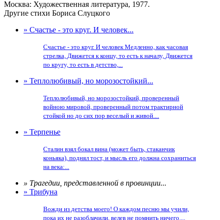
Москва: Художественная литература, 1977.
Другие стихи Бориса Слуцкого
» Счастье - это круг. И человек...
Счастье - это круг. И человек Медленно, как часовая
стрелка, Движется к концу, то есть к началу, Движется
по кругу, то есть в детство,...
» Теплолюбивый, но морозостойкий...
Теплолюбивый, но морозостойкий, проверенный
войною мировой, проверенный потом трактирной
стойкой но до сих пор веселый и живой....
» Терпенье
Сталин взял бокал вина (может быть, стаканчик
коньяка), поднял тост, и мысль его должна сохраниться
на века:...
» Трагедии, представленной в провинции...
» Трибуна
Вожди из детства моего! О каждом песню мы учили,
пока их не разоблачили, велев не помнить ничего....