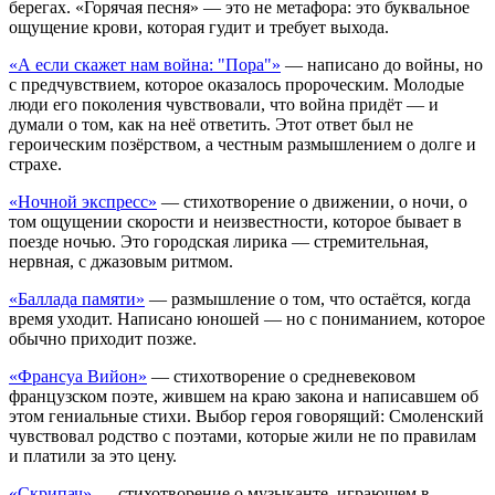
берегах. «Горячая песня» — это не метафора: это буквальное
ощущение крови, которая гудит и требует выхода.
«А если скажет нам война: "Пора"»
— написано до войны, но
с предчувствием, которое оказалось пророческим. Молодые
люди его поколения чувствовали, что война придёт — и
думали о том, как на неё ответить. Этот ответ был не
героическим позёрством, а честным размышлением о долге и
страхе.
«Ночной экспресс»
— стихотворение о движении, о ночи, о
том ощущении скорости и неизвестности, которое бывает в
поезде ночью. Это городская лирика — стремительная,
нервная, с джазовым ритмом.
«Баллада памяти»
— размышление о том, что остаётся, когда
время уходит. Написано юношей — но с пониманием, которое
обычно приходит позже.
«Франсуа Вийон»
— стихотворение о средневековом
французском поэте, жившем на краю закона и написавшем об
этом гениальные стихи. Выбор героя говорящий: Смоленский
чувствовал родство с поэтами, которые жили не по правилам
и платили за это цену.
«Скрипач»
— стихотворение о музыканте, играющем в