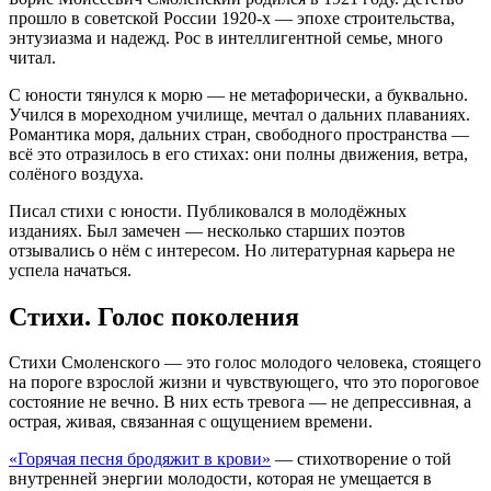
прошло в советской России 1920-х — эпохе строительства,
энтузиазма и надежд. Рос в интеллигентной семье, много
читал.
С юности тянулся к морю — не метафорически, а буквально.
Учился в мореходном училище, мечтал о дальних плаваниях.
Романтика моря, дальних стран, свободного пространства —
всё это отразилось в его стихах: они полны движения, ветра,
солёного воздуха.
Писал стихи с юности. Публиковался в молодёжных
изданиях. Был замечен — несколько старших поэтов
отзывались о нём с интересом. Но литературная карьера не
успела начаться.
Стихи. Голос поколения
Стихи Смоленского — это голос молодого человека, стоящего
на пороге взрослой жизни и чувствующего, что это пороговое
состояние не вечно. В них есть тревога — не депрессивная, а
острая, живая, связанная с ощущением времени.
«Горячая песня бродяжит в крови»
— стихотворение о той
внутренней энергии молодости, которая не умещается в