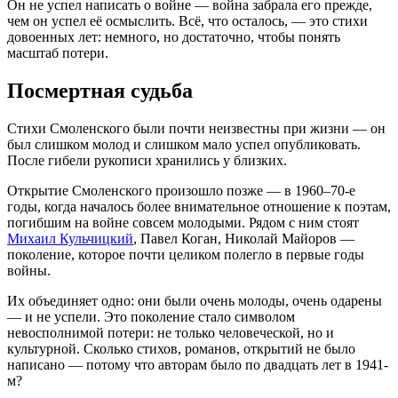
Он не успел написать о войне — война забрала его прежде,
чем он успел её осмыслить. Всё, что осталось, — это стихи
довоенных лет: немного, но достаточно, чтобы понять
масштаб потери.
Посмертная судьба
Стихи Смоленского были почти неизвестны при жизни — он
был слишком молод и слишком мало успел опубликовать.
После гибели рукописи хранились у близких.
Открытие Смоленского произошло позже — в 1960–70-е
годы, когда началось более внимательное отношение к поэтам,
погибшим на войне совсем молодыми. Рядом с ним стоят
Михаил Кульчицкий
, Павел Коган, Николай Майоров —
поколение, которое почти целиком полегло в первые годы
войны.
Их объединяет одно: они были очень молоды, очень одарены
— и не успели. Это поколение стало символом
невосполнимой потери: не только человеческой, но и
культурной. Сколько стихов, романов, открытий не было
написано — потому что авторам было по двадцать лет в 1941-
м?