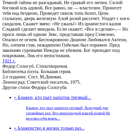
Темной тайны не разгадывай, Не срывай его личин. Силой
боговой иль адовой, Все равно, он — властелин. Пронесет
тебя над бездною, Проведет сквозь топь болот, Цепь
стальную, дверь железную Алой розой рассечет. Упадет с ноги
сандалия, Скажет змею: «Не ужаль!» Из цианистого калия
Сладкий сделает миндаль. Если скажет: «Все я сделаю»,— Но
проси лишь об одном: Зевс, представши пред Семелою,
Опалил ее огнем. Беспокровною Дианою Любовался Актеон,
Но, оленем став, нежданною Гибелью был поражен. Пред
законами суровыми Никуда не убежим. Бог приходит под
покровами, Лик его непостижим.
1921 г.
Федор Сологуб. Стихотворения.
Библиотека поэта. Большая серия.
2-е издание. Сост. М.Дикман.
Ленинград: Советский писатель, 1975.
Другие стихи Федора Сологуба
» Блажен, кто пьет напиток трезвый...
Блажен, кто пьет напиток трезвый, Холодный дар
спокойных рек, Кто виноградной влагой резвой Не
веселил себя вовек....
» Блаженство в жизни только раз...