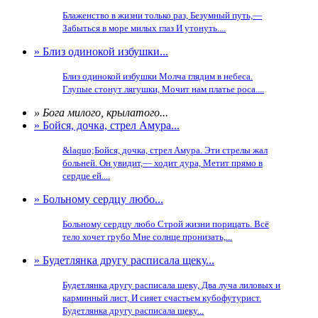
Блаженство в жизни только раз, Безумный путь,—
Забыться в море милых глаз И утонуть....
» Близ одинокой избушки...
Близ одинокой избушки Молча глядим в небеса.
Глупые стонут лягушки, Мочит нам платье роса....
» Бога милого, крылатого...
» Бойся, дочка, стрел Амура...
&laquo;Бойся, дочка, стрел Амура. Эти стрелы жал
больней. Он увидит,— ходит дура, Метит прямо в
сердце ей....
» Больному сердцу любо...
Больному сердцу любо Строй жизни порицать. Всё
тело хочет грубо Мне солнце пронизать,...
» Будетлянка другу расписала щеку...
Будетлянка другу расписала щеку, Два луча лиловых и
карминный лист, И сияет счастьем кубофутурист.
Будетлянка другу расписала щеку...