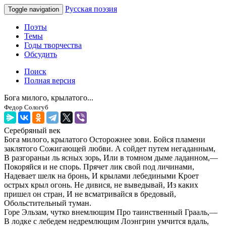
Русская поэзия
Toggle navigation
Поэты
Темы
Годы творчества
Обсудить
Поиск
Полная версия
Бога милого, крылатого...
Федор Сологуб
Серебряный век
Бога милого, крылатого Осторожнее зови. Бойся пламени
заклятого Сожигающей любви. А сойдет путем негаданным,
В разгораньи ль ясных зорь, Или в томном дыме ладанном,—
Покоряйся и не спорь. Прячет лик свой под личинами,
Надевает шелк на бронь, И крылами лебедиными Кроет
острых крыл огонь. Не дивися, не выведывай, Из каких
пришел он стран, И не всматривайся в бредовый,
Обольстительный туман.
Горе Эльзам, чутко внемлющим Про таинственный Грааль,—
В лодке с лебедем недремлющим Лоэнгрин умчится вдаль,