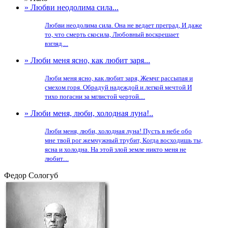
» Любви неодолима сила...
Любви неодолима сила. Она не ведает преград, И даже
то, что смерть скосила, Любовный воскрешает
взгляд....
» Люби меня ясно, как любит заря...
Люби меня ясно, как любит заря, Жемчг рассыпая и
смехом горя. Обрадуй надеждой и легкой мечтой И
тихо погасни за мглистой чертой....
» Люби меня, люби, холодная луна!..
Люби меня, люби, холодная луна! Пусть в небе обо
мне твой рог жемчужный трубит, Когда восходишь ты,
ясна и холодна. На этой злой земле никто меня не
любит....
Федор Сологуб