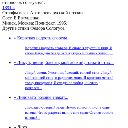
отголосок со звуком".
1891 г.
Строфы века. Антология русской поэзии.
Сост. Е.Евтушенко.
Минск, Москва: Полифакт, 1995.
Другие стихи Федора Сологуба
» Короткая радость сгорела...
Короткая радость сгорела, И снова я грустен и нищ, И
снова блуждаю без дела У чуждых и темных жилищ....
» Ликуй, звени, блести, мой легкий, тонкий стих...
Ликуй, звени, блести, мой легкий, тонкий стих, Ликуй,
мой звонкий стих, о радостях моих. Я кроткою мечтой
тоску преодолел, И сладко полюбил, и нежно
пожалел....
» Лиловато-розовый закат...
Лиловато-розовый закат Нежно мглист и чист в окне
вагона. Что за радость нынче мне сулят Стенки тонкие
вагона?...
» Лихо