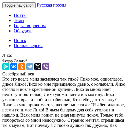
Русская поэзия
Toggle navigation
Поэты
Темы
Годы творчества
Обсудить
Поиск
Полная версия
Лихо
Федор Сологуб
Серебряный век
Кто это возле меня засмеялся так тихо? Лихо мое, одноглазое,
дикое Лихо! Лихо ко мне привязалось давно, с колыбели, Лихо
стояло и возле крестильной купели, Лихо за мною идет
неотступною тенью, Лихо уложит меня и в могилу. Лихо
ужасное, враг и любви и забвенью, Кто тебе дал эту силу?
Лихо ко мне прижимается, шепчет мне тихо: "Я - бесталанное,
всеми гонимое Лихо! В чьем бы дому для себя уголок ни
нашло я, Всяк меня гонит, не зная минуты покоя. Только тебе
побороться со мной недосужно,- Странно мечтая, стремишься
ты к мукам, Вот почему я с твоею душою так дружно, Как