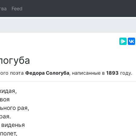
тва
Feed
логуба
ого поэта
Федора Сологуба
, написанные в
1893
году.
идая,

воя

ного рая,

ая.

виденья

олет,
