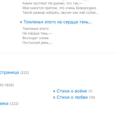
Какие пустяки! Не думаю, что так,—

Мне кажется притом, что очень безрассудно

Такой размер избрать: звучит как лай собак...
»
Томленья злого на сердце тень...
Томленья злого

На сердце тень,—

Восходит снова

Постылый день,...
 странице
(222)
80-1926)
»
Стихи о войне
(1)
»
Стихи о любви
(19)
века
(222)