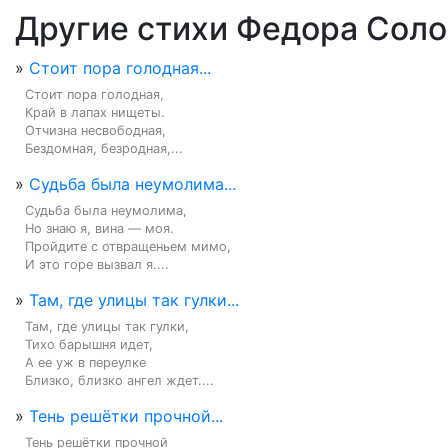
Другие стихи Федора Соло
»
Стоит пора голодная...
Стоит пора голодная,

Край в лапах нищеты.

Отчизна несвободная,

Бездомная, безродная,...
»
Судьба была неумолима...
Судьба была неумолима,

Но знаю я, вина — моя.

Пройдите с отвращеньем мимо,

И это горе вызвал я....
»
Там, где улицы так гулки...
Там, где улицы так гулки,

Тихо барышня идет,

А ее уж в переулке

Близко, близко ангел ждет....
»
Тень решётки прочной...
Тень решётки прочной
