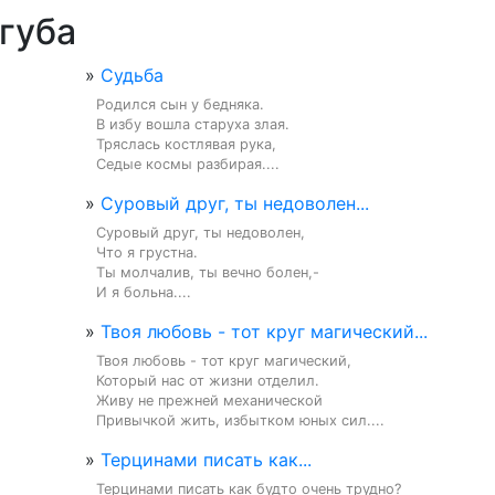
губа
»
Судьба
Родился сын у бедняка.

В избу вошла старуха злая.

Тряслась костлявая рука,

Седые космы разбирая....
»
Суровый друг, ты недоволен...
Суровый друг, ты недоволен,

Что я грустна.

Ты молчалив, ты вечно болен,-

И я больна....
»
Твоя любовь - тот круг магический...
Твоя любовь - тот круг магический,

Который нас от жизни отделил.

Живу не прежней механической

Привычкой жить, избытком юных сил....
»
Терцинами писать как...
Терцинами писать как будто очень трудно?
