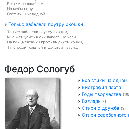
Резким переплётом

На моём полу.

Свет луны холодной...
»
Только забелели поутру окошки...
Только забелели поутру окошки,

Мне метнулись в очи пакостные хари.

На конце тесемки профиль дикой кошки,

Тупоносой, хищной и щекатой твари....
Федор Сологуб
»
Все стихи на одной
»
Биография поэта
»
Годы творчества
(18
»
Баллады
(1)
»
Стихи о дружбе
(3)
»
Стихи серебряного 