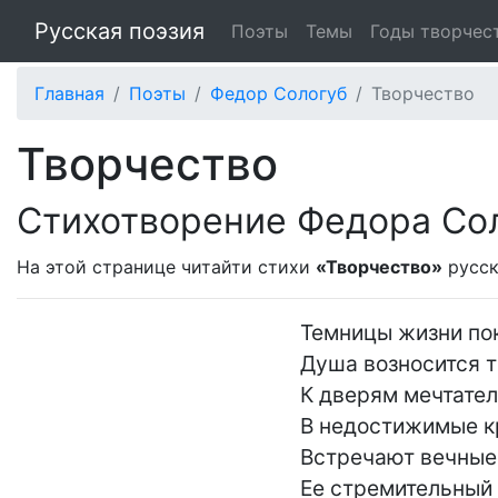
Русская поэзия
Поэты
Темы
Годы творчес
Главная
Поэты
Федор Сологуб
Творчество
Творчество
Стихотворение Федора Со
На этой странице читайти стихи
«Творчество»
русск
Темницы жизни пок
Душа возносится т
К дверям мечтатель
В недостижимые кр
Встречают вечные 
Ее стремительный п