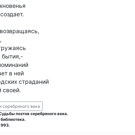
хновенья

создает.

 возвращаясь,



гружаясь

бытия,-

оминаний

т в ней

дских страданий

 своей.
и серебряного века
Судьбы поэтов серебряного века.
 библиотека.
1993.