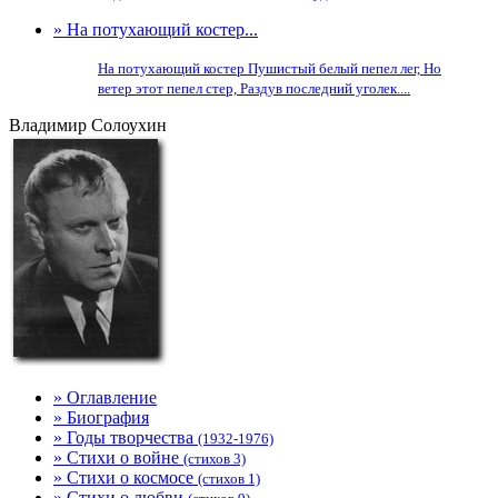
» На потухающий костер...
На потухающий костер Пушистый белый пепел лег, Но
ветер этот пепел стер, Раздув последний уголек....
Владимир Солоухин
» Оглавление
» Биография
» Годы творчества
(1932-1976)
» Стихи о войне
(стихов 3)
» Стихи о космосе
(стихов 1)
» Стихи о любви