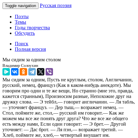
Русская поэзия
Toggle navigation
Поэты
Темы
Годы творчества
Обсудить
Поиск
Полная версия
Мы сидим за одним столом
Владимир Солоухин
Мы сидим за одним, Пусть не круглым, столом, Англичанин,
русский, немец, француз (Как в каком-нибудь анекдоте). Мы
говорим про одни и те же вещи, Но странно (мне это, правда,
кажется странным), Произносим разные, Непохожие друг на
дружку слова. — Э тейбл,— говорит англичанин. — Ля табль,
— уточняет француз. — Дер тыш,— возражает немец. —
Стол, поймите же, стол,— русский им говорит.— Как же
можем мы все же понять друг друга? Что же все же общего
есть между нами, Если один говорит: — Э брет.— Другой
уточняет: — Дас брот. — Ля пэн,— возражает третий. —
Хлеб, поймите же, хлеб,— четвертый внушает им.