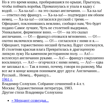
Но в это время кошка, пробиравшаяся по крыше, Прыгнула,
чтобы поймать воробья, Промахнулась и упала в кадку с
водой. — Ха-ха-ха!— на это сказал англичанин. — Ха-ха-ха!
— ответил ему француз. — Ха-ха-ха!— подтвердил им обоим
немец. — Ха-ха-ха!— согласился русский с тремя.—
Официант, поклонившись вежливо, сообщил нам, Что будет
подано Самое лучшее, Чуть не столетней выдержки,
Уникальное, фирменное вино. — О!— на это сказал
англичанин. — О!— француз отозвался мгновенно. — О!—
охотно включился немец. — О!— согласился с ними и я.—
Официант, торжественно несший бутылку, Вдруг споткнулся,
И столетняя красная влага Превратилась в драгоценную
липкую лужу На каменном ресторанном полу. — Ах!—
всплеснул англичанин руками. — Ах!— француз сокрушенно
воскликнул. — Ах!— огорчился с ними немец. — Ах!— едва
не заплакал я.— Так я понял, почему, говоря по-разному, Мы
все же в конце концов понимаем друг друга: Англичанин...
Русский... Немец... Француз...
1961 г.
Владимир Солоухин. Собрание сочинений в 4-х т.
Москва: Художественная литература, 1983.
Другие стихи Владимира Солоухина
» Мерцают созвездья...