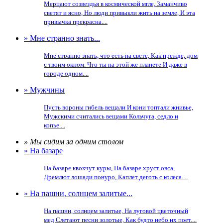
Мерцают созвездья в космической мгле, Заманчиво
светят и ясно, Но люди привыкли жить на земле, И эта
привычка прекрасна....
» Мне странно знать...
Мне странно знать, что есть на свете, Как прежде, дом
с твоим окном. Что ты на этой же планете И даже в
городе одном....
» Мужчины
Пусть вороны гибель вещали И кони топтали жнивье,
Мужскими считались вещами Кольчуга, седло и
копье....
» Мы сидим за одним столом
» На базаре
На базаре квохчут куры, На базаре хруст овса,
Дремлют лошади понуро, Каплет деготь с колеса....
» На пашни, солнцем залитые...
На пашни, солнцем залитые, На луговой цветочный
мед Слетают песни золотые, Как будто небо их поет....