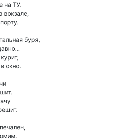
 на ТУ.

 вокзале,

порту.

альная буря,

вно...

курит,

в окно.

чи

ит.

ачу

ешит.

печален,

омим.
