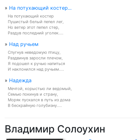
»
На потухающий костер...
На потухающий костер

Пушистый белый пепел лег,

Но ветер этот пепел стер,

Раздув последний уголек....
»
Над ручьем
Спугнув неведомую птицу,

Раздвинув заросли плечом,

Я подошел к ручью напиться

И наклонился над ручьем....
»
Надежда
Мечтой, корыстью ли ведомый,

Семью покинув и страну,

Моряк пускался в путь из дома

В бескрайную голубизну....
Владимир Солоухин