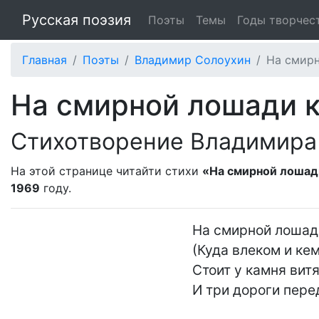
Русская поэзия
Поэты
Темы
Годы творчес
Главная
Поэты
Владимир Солоухин
На смирн
На смирной лошади к
Стихотворение Владимира
На этой странице читайти стихи
«На смирной лошади
1969
году.
На смирной лошади
(Куда влеком и кем
Стоит у камня витя
И три дороги перед