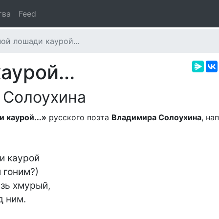
тва
Feed
ой лошади каурой...
аурой...
 Солоухина
 каурой...»
русского поэта
Владимира Солоухина
, на
 каурой

 гоним?)

зь хмурый,

 ним.
