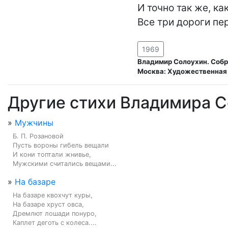
И точно так же, ка
Все три дороги пе
1969
Владимир Солоухин. Собра
Москва: Художественная 
Другие стихи Владимира 
»
Мужчины
Б. П. Розановой

Пусть вороны гибель вещали

И кони топтали жнивье,

Мужскими считались вещами...
»
На базаре
На базаре квохчут куры,

На базаре хруст овса,

Дремлют лошади понуро,

Каплет деготь с колеса....