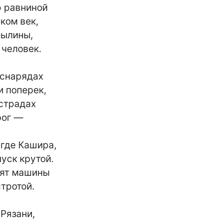
 равниной

ком век,

ылины,

человек.

снарядах

 поперек,

страдах

ог —

где Кашира,

уск крутой.

ят машины

тротой.

Рязани,
