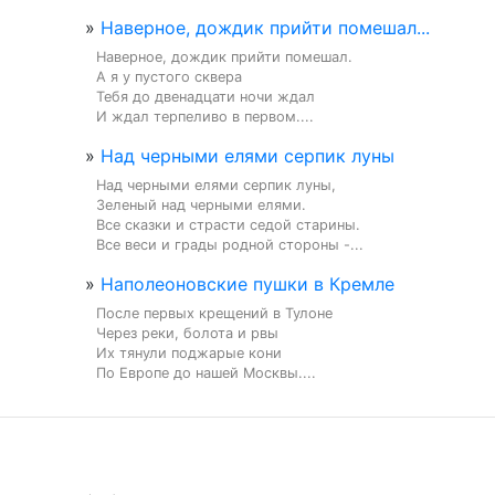
»
Наверное, дождик прийти помешал...
Наверное, дождик прийти помешал.

А я у пустого сквера

Тебя до двенадцати ночи ждал

И ждал терпеливо в первом....
»
Над черными елями серпик луны
Над черными елями серпик луны,

Зеленый над черными елями.

Все сказки и страсти седой старины.

Все веси и грады родной стороны -...
»
Наполеоновские пушки в Кремле
После первых крещений в Тулоне

Через реки, болота и рвы

Их тянули поджарые кони

По Европе до нашей Москвы....