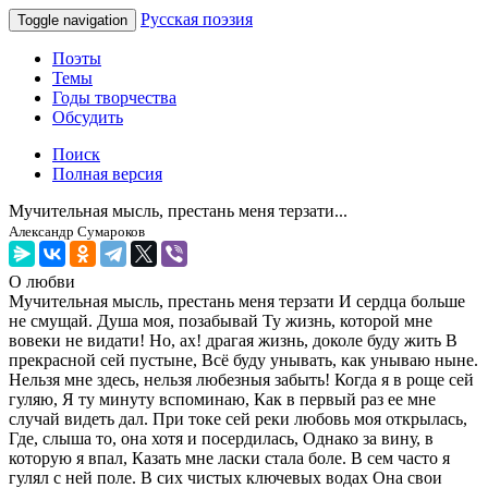
Русская поэзия
Toggle navigation
Поэты
Темы
Годы творчества
Обсудить
Поиск
Полная версия
Мучительная мысль, престань меня терзати...
Александр Сумароков
О любви
Мучительная мысль, престань меня терзати И сердца больше
не смущай. Душа моя, позабывай Ту жизнь, которой мне
вовеки не видати! Но, ах! драгая жизнь, доколе буду жить В
прекрасной сей пустыне, Всё буду унывать, как унываю ныне.
Нельзя мне здесь, нельзя любезныя забыть! Когда я в роще сей
гуляю, Я ту минуту вспоминаю, Как в первый раз ее мне
случай видеть дал. При токе сей реки любовь моя открылась,
Где, слыша то, она хотя и посердилась, Однако за вину, в
которую я впал, Казать мне ласки стала боле. В сем часто я
гулял с ней поле. В сих чистых ключевых водах Она свои