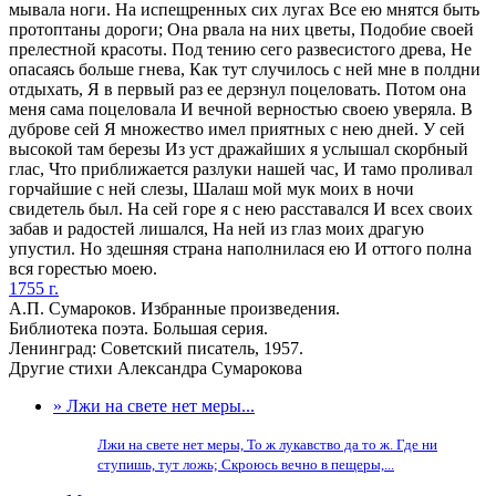
мывала ноги. На испещренных сих лугах Все ею мнятся быть
протоптаны дороги; Она рвала на них цветы, Подобие своей
прелестной красоты. Под тению сего развесистого древа, Не
опасаясь больше гнева, Как тут случилось с ней мне в полдни
отдыхать, Я в первый раз ее дерзнул поцеловать. Потом она
меня сама поцеловала И вечной верностью своею уверяла. В
дуброве сей Я множество имел приятных с нею дней. У сей
высокой там березы Из уст дражайших я услышал скорбный
глас, Что приближается разлуки нашей час, И тамо проливал
горчайшие с ней слезы, Шалаш мой мук моих в ночи
свидетель был. На сей горе я с нею расставался И всех своих
забав и радостей лишался, На ней из глаз моих драгую
упустил. Но здешняя страна наполнилася ею И оттого полна
вся горестью моею.
1755 г.
А.П. Сумароков. Избранные произведения.
Библиотека поэта. Большая серия.
Ленинград: Советский писатель, 1957.
Другие стихи Александра Сумарокова
» Лжи на свете нет меры...
Лжи на свете нет меры, То ж лукавство да то ж. Где ни
ступишь, тут ложь; Скроюсь вечно в пещеры,...