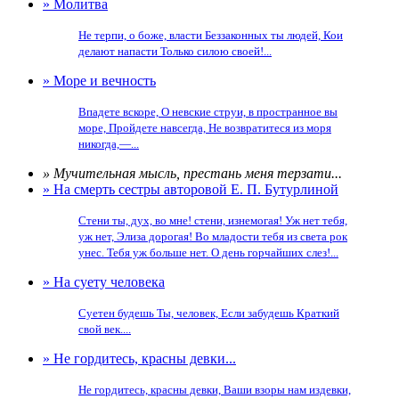
» Молитва
Не терпи, о боже, власти Беззаконных ты людей, Кои
делают напасти Только силою своей!...
» Море и вечность
Впадете вскоре, О невские струи, в пространное вы
море, Пройдете навсегда, Не возвратитеся из моря
никогда,—...
» Мучительная мысль, престань меня терзати...
» На смерть сестры авторовой Е. П. Бутурлиной
Стени ты, дух, во мне! стени, изнемогая! Уж нет тебя,
уж нет, Элиза дорогая! Во младости тебя из света рок
унес. Тебя уж больше нет. О день горчайших слез!...
» На суету человека
Суетен будешь Ты, человек, Если забудешь Краткий
свой век....
» Не гордитесь, красны девки...
Не гордитесь, красны девки, Ваши взоры нам издевки,