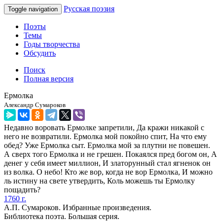
Русская поэзия
Toggle navigation
Поэты
Темы
Годы творчества
Обсудить
Поиск
Полная версия
Ермолка
Александр Сумароков
Недавно воровать Ермолке запретили, Да кражи никакой с
него не возвратили. Ермолка мой покойно спит, На что ему
обед? Уже Ермолка сыт. Ермолка мой за плутни не повешен.
А сверх того Ермолка и не грешен. Покаялся пред богом он, А
денег у себя имеет миллион, И златорунный стал ягненок он
из волка. О небо! Кто же вор, когда не вор Ермолка, И можно
ль истину на свете утвердить, Коль можешь ты Ермолку
пощадить?
1760 г.
А.П. Сумароков. Избранные произведения.
Библиотека поэта. Большая серия.