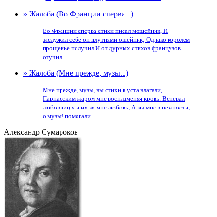
» Жалоба (Во Франции сперва...)
Во Франции сперва стихи писал мошейник, И
заслужил себе он плутнями ошейник; Однако королем
прощенье получил И от дурных стихов французов
отучил....
» Жалоба (Мне прежде, музы...)
Мне прежде, музы, вы стихи в уста влагали,
Парнасским жаром мне воспламеняя кровь. Вспевал
любовниц я и их ко мне любовь, А вы мне в нежности,
о музы! помогали....
Александр Сумароков