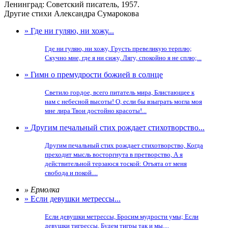
Ленинград: Советский писатель, 1957.
Другие стихи Александра Сумарокова
» Где ни гуляю, ни хожу...
Где ни гуляю, ни хожу, Грусть превеликую терплю;
Скучно мне, где я ни сижу, Лягу, спокойно я не сплю;...
» Гимн о премудрости божией в солнце
Светило гордое, всего питатель мира, Блистающее к
нам с небесной высоты! О, если бы взыграть могла моя
мне лира Твои достойно красоты!...
» Другим печальный стих рождает стихотворство...
Другим печальный стих рождает стихотворство, Когда
преходит мысль восторгнута в претворство, А я
действительной терзаюся тоской: Отъята от меня
свобода и покой....
» Ермолка
» Если девушки метрессы...
Если девушки метрессы, Бросим мудрости умы; Если
девушки тигрессы, Будем тигры так и мы....