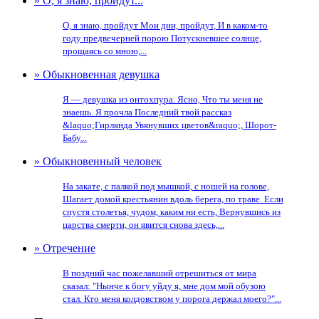
» О, я знаю, пройдут...
О, я знаю, пройдут Мои дни, пройдут, И в каком-то
году предвечерней порою Потускневшее солнце,
прощаясь со мною,...
» Обыкновенная девушка
Я — девушка из онтохпура. Ясно, Что ты меня не
знаешь. Я прочла Последний твой рассказ
&laquo;Гирлянда Увянувших цветов&raquo;, Шорот-
Бабу...
» Обыкновенный человек
На закате, с палкой под мышкой, с ношей на голове,
Шагает домой крестьянин вдоль берега, по траве. Если
спустя столетья, чудом, каким ни есть, Вернувшись из
царства смерти, он явится снова здесь,...
» Отречение
В поздний час пожелавший отрешиться от мира
сказал: "Нынче к богу уйду я, мне дом мой обузою
стал. Кто меня колдовством у порога держал моего?"...