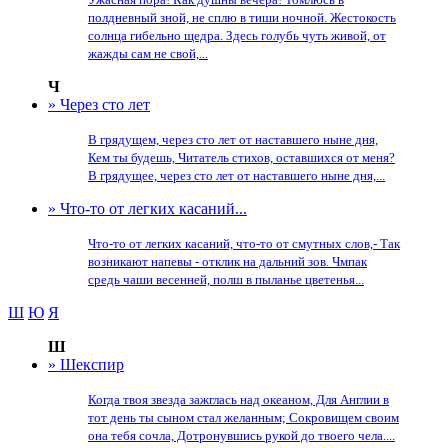
полдневный зной, не сплю в тиши ночной. Жестокость
солнца гибельно щедра. Здесь голубь чуть живой, от
жажды сам не свой,...
Ч
» Через сто лет
В грядущем, через сто лет от наставшего ныне дня,
Кем ты будешь, Читатель стихов, оставшихся от меня?
В грядущее, через сто лет от наставшего ныне дня,...
» Что-то от легких касаний...
Что-то от легких касаний, что-то от смутных слов,- Так
возникают напевы - отклик на дальний зов. Чмпак
средь чаши весенней, полш в пыланье цветенья...
Ш
Ю
Я
Ш
» Шекспир
Когда твоя звезда зажглась над океаном, Для Англии в
тот день ты сыном стал желанным; Сокровищем своим
она тебя сочла, Дотронувшись рукой до твоего чела....