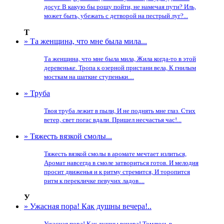
досуг. В какую бы рощу пойти, не намечая пути? Иль,
может быть, убежать с детворой на пестрый луг?...
Т
» Та женщина, что мне была мила...
Та женщина, что мне была мила, Жила когда-то в этой
деревеньке. Тропа к озерной пристани вела, К гнилым
мосткам на шаткие ступеньки....
» Труба
Твоя труба лежит в пыли, И не поднять мне глаз. Стих
ветер, свет погас вдали. Пришел несчастья час!...
» Тяжесть вязкой смолы...
Тяжесть вязкой смолы в аромате мечтает излиться,
Аромат навсегда в смоле затвориться готов. И мелодия
просит движенья и к ритму стремится, И торопится
ритм к перекличке певучих ладов....
У
» Ужасная пора! Как душны вечера!..
Ужасная пора! Как душны вечера! Томлюсь в