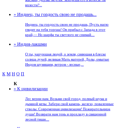
вплести?...
» Индиец, ты гордость свою не продашь...
Индиец, ты гордость свою не продашь, Пусть нагло
глядит на тебя торгаш! Он прибыл с Запада в этот
край,— Но шарфа ты светлого не снимай....
» Индия-лакшми
О ты, чарующая людей, о земля, сияющая в блеске
солнца лучей, великая Мать матерей, Долы, омытые
Индом шумящим, ветром - лесные,...
К
М
Н
О
П
К
» К цивилизации
Лес верни нам. Возьми свой город, полный шума и
дымной мглы. Забери свой камень, железо, поваленные
стволы. Современная цивилизация! Пожирательница
души! Возврати нам тень и прохладу в священной
лесной тиши....