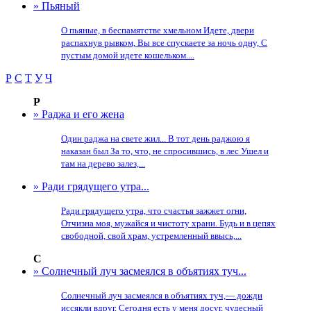
» Пьяный
О пьяные, в беспамятстве хмельном Идете, двери
распахнув рывком, Вы все спускаете за ночь одну, С
пустым домой идете кошельком....
Р
С
Т
У
Ч
Р
» Раджа и его жена
Один раджа на свете жил... В тот день раджою я
наказан был За то, что, не спросившись, в лес Ушел и
там на дерево залез,...
» Ради грядущего утра...
Ради грядущего утра, что счастья зажжет огни,
Отчизна моя, мужайся и чистоту храни. Будь и в цепях
свободной, свой храм, устремленный ввысь,...
С
» Солнечный луч засмеялся в объятиях туч...
Солнечный луч засмеялся в объятиях туч,— дожди
иссякли вдруг. Сегодня есть у меня досуг, чудесный