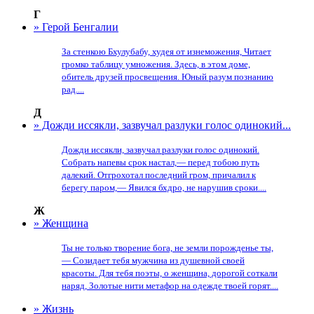
Г
» Герой Бенгалии
За стенкою Бхулубабу, худея от изнеможения, Читает
громко таблицу умножения. Здесь, в этом доме,
обитель друзей просвещения. Юный разум познанию
рад....
Д
» Дожди иссякли, зазвучал разлуки голос одинокий...
Дожди иссякли, зазвучал разлуки голос одинокий.
Собрать напевы срок настал,— перед тобою путь
далекий. Отгрохотал последний гром, причалил к
берегу паром,— Явился бхдро, не нарушив сроки....
Ж
» Женщина
Ты не только творение бога, не земли порожденье ты,
— Созидает тебя мужчина из душевной своей
красоты. Для тебя поэты, о женщина, дорогой соткали
наряд, Золотые нити метафор на одежде твоей горят....
» Жизнь