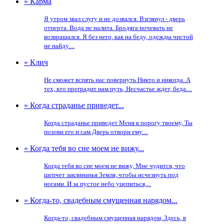
» Карма
Я утром звал слугу и не дозвался. Взглянул - дверь
отперта. Вода не налита. Бродяга ночевать не
возвращался. Я без него, как на беду, одежды чистой
не найду....
» Клич
Не сможет вспять нас повернуть Никто и никогда. А
тех, кто преградит нам путь, Несчастье ждет, беда....
» Когда страданье приведет...
Когда страданье приведет Меня к порогу твоему, Ты
позови его и сам Дверь отвори ему....
» Когда тебя во сне моем не вижу...
Когда тебя во сне моем не вижу, Мне чудится, что
шепчет заклинанья Земля, чтобы исчезнуть под
ногами. И за пустое небо уцепиться,...
» Когда-то, свадебным смущенная нарядом...
Когда-то, свадебным смущенная нарядом, Здесь, в