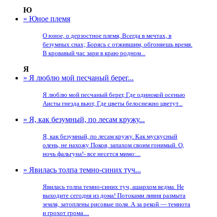
Ю
» Юное племя
О юное, о дерзостное племя, Всегда в мечтах, в
безумных снах; Борясь с отжившим, обгоняешь время.
В кровавый час зари в краю родном...
Я
» Я люблю мой песчаный берег...
Я люблю мой песчаный берег, Где одинокой осенью
Аисты гнезда вьют, Где цветы белоснежно цветут...
» Я, как безумный, по лесам кружу...
Я, как безумный, по лесам кружу. Как мускусный
олень, не нахожу Покоя, запахом своим гонимый. О,
ночь фальгуна!- все несется мимо:...
» Явилась толпа темно-синих туч...
Явилась толпа темно-синих туч, ашархом ведма. Не
выходите сегодня из дома! Потоками ливня размыта
земля, затоплены рисовые поля. А за рекой — темнота
и грохот грома....