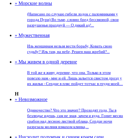
» Морские волны
(Написано по случаю гибели лодок с паломниками у
города Пури) Во тьме, словно бред бессвязной, свои
разрушенья празднуй — О дикий ад!...
» Мужественная
Иль женщинам нельзя вести борьбу, Ковать свою
судьбу? Иль там, на небе, Решен наш жребий?...
» Мы живем в одной деревне
В той же я живу деревне, что она. Только в этом
повезло нам - мне и ей. Лишь зальется свистом дрозд у
их жилья - Сердце в пляс пойдет тотчас в груди моей....
Н
» Невозможное
Одиночество? Что это значит? Проходят года, Ты в
безлюдье идешь, сам не зная, зачем и куда. Гонит месяц
срабон над лесною листвой облака, Сердце ночи
разрезала молния взмахом клинка,...
» Нисходит полумрак и синим краем сари...