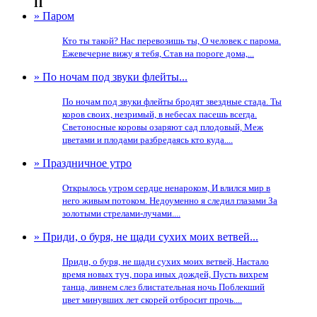
П
» Паром
Кто ты такой? Нас перевозишь ты, О человек с парома.
Ежевечерне вижу я тебя, Став на пороге дома,...
» По ночам под звуки флейты...
По ночам под звуки флейты бродят звездные стада. Ты
коров своих, незримый, в небесах пасешь всегда.
Светоносные коровы озаряют сад плодовый, Меж
цветами и плодами разбредаясь кто куда....
» Праздничное утро
Открылось утром сердце ненароком, И влился мир в
него живым потоком. Недоуменно я следил глазами За
золотыми стрелами-лучами....
» Приди, о буря, не щади сухих моих ветвей...
Приди, о буря, не щади сухих моих ветвей, Настало
время новых туч, пора иных дождей, Пусть вихрем
танца, ливнем слез блистательная ночь Поблекший
цвет минувших лет скорей отбросит прочь....