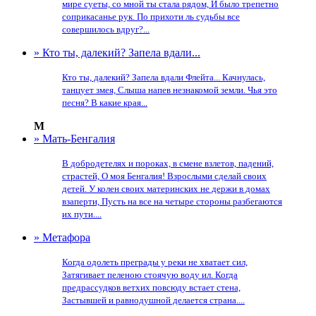
мире суеты, со мной ты стала рядом, И было трепетно
соприкасанье рук. По прихоти ль судьбы все
совершилось вдруг?...
» Кто ты, далекий? Запела вдали...
Кто ты, далекий? Запела вдали Флейта... Качнулась,
танцует змея, Слыша напев незнакомой земли. Чья это
песня? В какие края...
М
» Мать-Бенгалия
В добродетелях и пороках, в смене взлетов, падений,
страстей, О моя Бенгалия! Взрослыми сделай своих
детей. У колен своих материнских не держи в домах
взаперти, Пусть на все на четыре стороны разбегаются
их пути....
» Метафора
Когда одолеть преграды у реки не хватает сил,
Затягивает пеленою стоячую воду ил. Когда
предрассудков ветхих повсюду встает стена,
Застывшей и равнодушной делается страна....