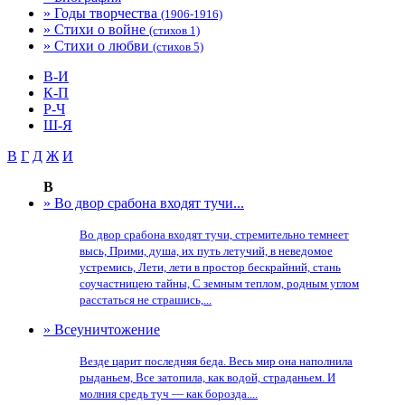
» Годы творчества
(1906-1916)
» Стихи о войне
(стихов 1)
» Стихи о любви
(стихов 5)
В-И
К-П
Р-Ч
Ш-Я
В
Г
Д
Ж
И
В
» Во двор срабона входят тучи...
Во двор срабона входят тучи, стремительно темнеет
высь, Прими, душа, их путь летучий, в неведомое
устремись, Лети, лети в простор бескрайний, стань
соучастницею тайны, С земным теплом, родным углом
расстаться не страшись,...
» Всеуничтожение
Везде царит последняя беда. Весь мир она наполнила
рыданьем, Все затопила, как водой, страданьем. И
молния средь туч — как борозда....