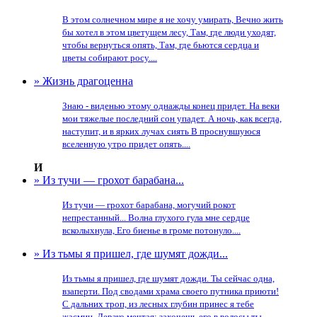
В этом солнечном мире я не хочу умирать, Вечно жить
бы хотел в этом цветущем лесу, Там, где люди уходят,
чтобы вернуться опять, Там, где бьются сердца и
цветы собирают росу....
» Жизнь драгоценна
Знаю - виденью этому однажды конец придет. На веки
мои тяжелые последний сон упадет. А ночь, как всегда,
наступит, и в ярких лучах сиять В проснувшуюся
вселенную утро придет опять....
И
» Из тучи — грохот барабана...
Из тучи — грохот барабана, могучий рокот
непрестанный... Волна глухого гула мне сердце
всколыхнула, Его биенье в громе потонуло....
» Из тьмы я пришел, где шумят дожди...
Из тьмы я пришел, где шумят дожди. Ты сейчас одна,
взаперти. Под сводами храма своего путника приюти!
С дальних троп, из лесных глубин принес я тебе
жасмин, Дерзко мечтая: захочешь его в волосы ты