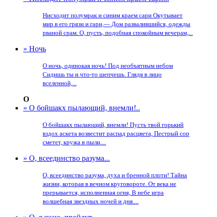
Нисходит полумрак и синим краем сари Окутывает
мир в его грязи и гари,— Дом развалившийся, одежды
рваной срам. О, пусть, подобная спокойным вечерам,...
» Ночь
О ночь, одинокая ночь! Под необъятным небом
Сидишь ты и что-то шепчешь. Глядя в лицо
вселенной,...
О
» О бойшакх пылающий, внемли!..
О бойшакх пылающий, внемли! Пусть твой горький
вздох аскета возвестит распад расцвета, Пестрый сор
сметет, кружа в пыли....
» О, всеединство разума...
О, всеединство разума, духа и бренной плоти! Тайна
жизни, которая в вечном круговороте. От века не
прерывается, исполненная огня, В небе игра
волшебная звездных ночей и дня....