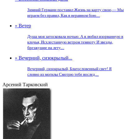
Зимний Германн поставил Жизнь на карту свою,— Мы
играем без правил, Как в неравном бою....
» Ветер
Душа моя затосковала ночью. А я любил изорванную в
клочья, Исхлестанную ветром темноту И звезды,
брезжущие на лету....
» Вечерний, сизокрылый...
Вечерний, сизокрылый, Благословенный свет! Я
словно из могилы Смотрю тебе вослед....
Арсений Тарковский