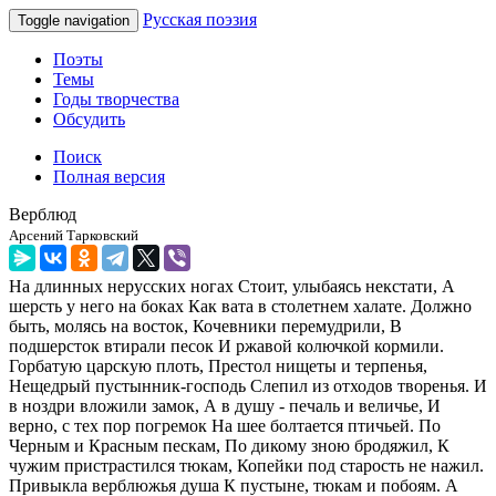
Русская поэзия
Toggle navigation
Поэты
Темы
Годы творчества
Обсудить
Поиск
Полная версия
Верблюд
Арсений Тарковский
На длинных нерусских ногах Стоит, улыбаясь некстати, А
шерсть у него на боках Как вата в столетнем халате. Должно
быть, молясь на восток, Кочевники перемудрили, В
подшерсток втирали песок И ржавой колючкой кормили.
Горбатую царскую плоть, Престол нищеты и терпенья,
Нещедрый пустынник-господь Слепил из отходов творенья. И
в ноздри вложили замок, А в душу - печаль и величье, И
верно, с тех пор погремок На шее болтается птичьей. По
Черным и Красным пескам, По дикому зною бродяжил, К
чужим пристрастился тюкам, Копейки под старость не нажил.
Привыкла верблюжья душа К пустыне, тюкам и побоям. А