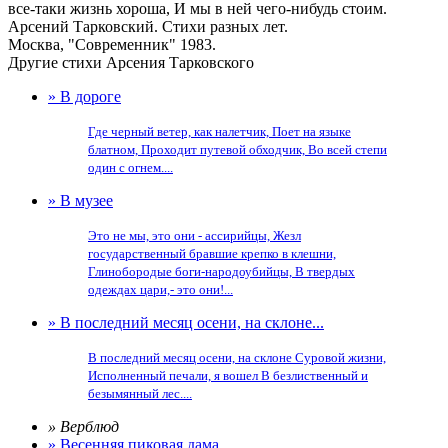
все-таки жизнь хороша, И мы в ней чего-нибудь стоим.
Арсений Тарковский. Стихи разных лет.
Москва, "Современник" 1983.
Другие стихи Арсения Тарковского
» В дороге
Где черный ветер, как налетчик, Поет на языке
блатном, Проходит путевой обходчик, Во всей степи
один с огнем....
» В музее
Это не мы, это они - ассирийцы, Жезл
государственный бравшие крепко в клешни,
Глинобородые боги-народоубийцы, В твердых
одеждах цари,- это они!...
» В последний месяц осени, на склоне...
В последний месяц осени, на склоне Суровой жизни,
Исполненный печали, я вошел В безлиственный и
безымянный лес....
» Верблюд
» Весенняя пиковая дама