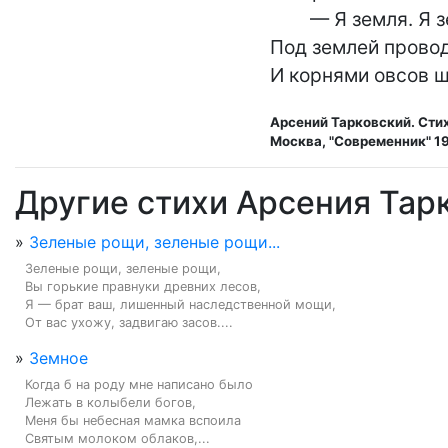
        — Я земля. Я
Под землей провод
И корнями овсов ш
Арсений Тарковский. Стих
Москва, "Современник" 1
Другие стихи Арсения Тар
»
Зеленые рощи, зеленые рощи...
Зеленые рощи, зеленые рощи,

Вы горькие правнуки древних лесов,

Я — брат ваш, лишенный наследственной мощи,

От вас ухожу, задвигаю засов....
»
Земное
Когда б на роду мне написано было

Лежать в колыбели богов,

Меня бы небесная мамка вспоила

Святым молоком облаков,...