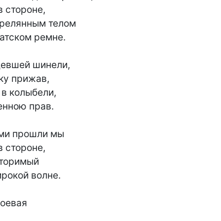
 стороне,

релянным телом

атском ремне.

девшей шинели,

ку прижав,

 в колыбели,

нною прав.

ями прошли мы

 стороне,

торимый

рокой волне.

оевая
