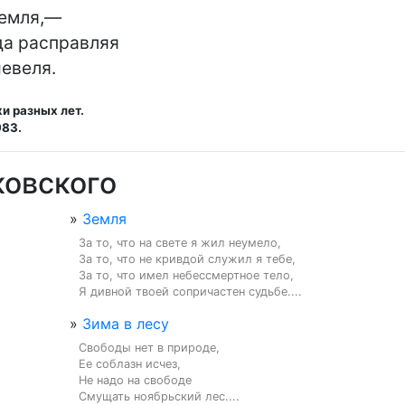
 земля,—

а расправляя

евеля.
и разных лет.
983.
ковского
»
Земля
За то, что на свете я жил неумело,

За то, что не кривдой служил я тебе,

За то, что имел небессмертное тело,

Я дивной твоей сопричастен судьбе....
»
Зима в лесу
Свободы нет в природе,

Ее соблазн исчез,

Не надо на свободе

Смущать ноябрьский лес....