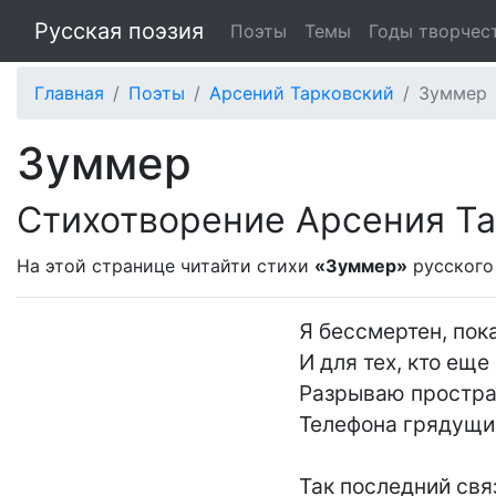
Русская поэзия
Поэты
Темы
Годы творчес
Главная
Поэты
Арсений Тарковский
Зуммер
Зуммер
Стихотворение Арсения Та
На этой странице читайти стихи
«Зуммер»
русского
Я бессмертен, пока
И для тех, кто еще
Разрываю простран
Телефона грядущих
Так последний свя