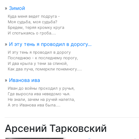
»
Зимой
Куда меня ведет подруга -

Моя судьба, моя судьба?

Бредем, теряя кромку круга

И спотыкаясь о гроба....
»
И эту тень я проводил в дорогу...
И эту тень я проводил в дорогу

Последнюю - к последнему порогу,

И два крыла у тени за спиной,

Как два луча, померкли понемногу....
»
Иванова ива
Иван до войны проходил у ручья,

Где выросла ива неведомо чья.

Не знали, зачем на ручей налегла,

А это Иванова ива была....
Арсений Тарковский