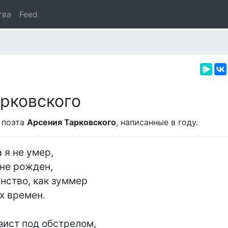
тва
Feed
рковского
 поэта
Арсения Тарковского
, написанные в
году.
 я не умер,

 не рожден,

ство, как зуммер

 времен.

зист под обстрелом,
