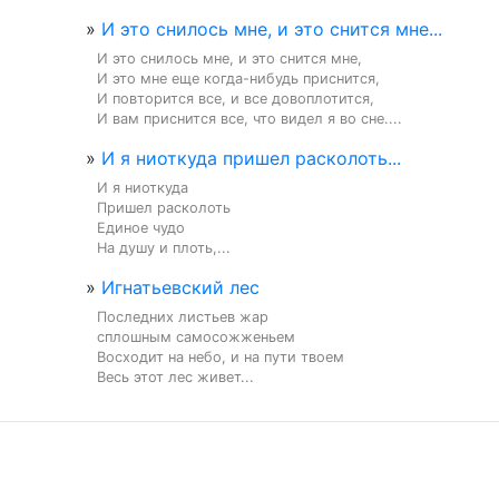
»
И это снилось мне, и это снится мне...
И это снилось мне, и это снится мне,

И это мне еще когда-нибудь приснится,

И повторится все, и все довоплотится,

И вам приснится все, что видел я во сне....
»
И я ниоткуда пришел расколоть...
И я ниоткуда

Пришел расколоть

Единое чудо

На душу и плоть,...
»
Игнатьевский лес
Последних листьев жар

сплошным самосожженьем

Восходит на небо, и на пути твоем

Весь этот лес живет...