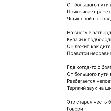
От большого пути в
Прикрывает расст
Ящик свой на солд
На снегу в затвер
Кулаки к подбород
Он лежит, как дитя
Правотой несравне
Где когда-то с бо
От большого пути в
Разбегается непов
Терпкий звук на ши
Это старая честь б
Говорит:
