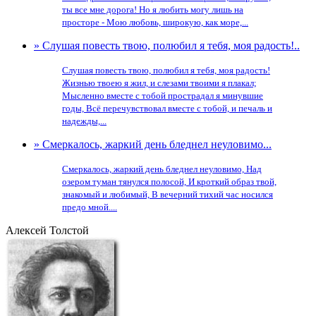
ты все мне дорога! Но я любить могу лишь на
просторе - Мою любовь, широкую, как море,...
» Слушая повесть твою, полюбил я тебя, моя радость!..
Слушая повесть твою, полюбил я тебя, моя радость!
Жизнью твоею я жил, и слезами твоими я плакал;
Мысленно вместе с тобой прострадал я минувшие
годы, Всё перечувствовал вместе с тобой, и печаль и
надежды,...
» Смеркалось, жаркий день бледнел неуловимо...
Смеркалось, жаркий день бледнел неуловимо, Над
озером туман тянулся полосой, И кроткий образ твой,
знакомый и любимый, В вечерний тихий час носился
предо мной....
Алексей Толстой