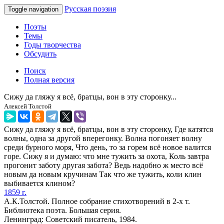
Русская поэзия
Toggle navigation
Поэты
Темы
Годы творчества
Обсудить
Поиск
Полная версия
Сижу да гляжу я всё, братцы, вон в эту сторонку...
Алексей Толстой
Сижу да гляжу я всё, братцы, вон в эту сторонку, Где катятся
волны, одна за другой вперегонку. Волна погоняет волну
среди бурного моря, Что день, то за горем всё новое валится
горе. Сижу я и думаю: что мне тужить за охота, Коль завтра
прогонит заботу другая забота? Ведь надобно ж место всё
новым да новым кручинам Так что же тужить, коли клин
выбивается клином?
1859 г.
А.К.Толстой. Полное собрание стихотворений в 2-х т.
Библиотека поэта. Большая серия.
Ленинград: Советский писатель, 1984.