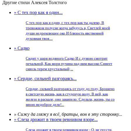
Другие стихи Алексея Толстого
» С тех пор как я один...
С тех пор как я один, с тех пор как ты далеко, В
тревожном полусне когда забудусь я, Светлей моей
души недремлющее око И близость явственней
духовная твоя....
» Садко
Сидит у царя водяного Садко И с думою смотрит
печальной, Как моря пучина над ним высоко Синеет
сквозь терем хрустальный;...
» Сердце, сильней разгораясь...
Сердце, сильней разгораясь от году до году, Брошено
в светскую жизнь, как в студеную воду. В ней, как
железо в раскале, оно закипело: Сделала, жизнь, ты со
мною недоброе дело!...
» Сижу да гляжу я всё, братцы, вон в эту сторонку...
» Слеза дрожит в твоем ревнивом взоре...
Слеза дрожит в твоем ревнивом взоре - О, не грусти,