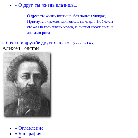
» О друг, ты жизнь влачишь...
О друг, ты жизнь влачишь, без пользы увядая,
Пригнутая к земле, как тополь молодая; Поблекла
свежая ветвей твоих краса, И листья кроет пыль и
дольная роса....
» Стихи о дружбе других поэтов
(стихов 146)
Алексей Толстой
» Оглавление
» Биография