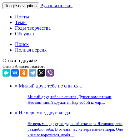
Русская поэзия
Toggle navigation
Поэты
Темы
Годы творчества
Обсудить
Поиск
Полная версия
Стихи о дружбе
Стихи Алексея Толстого
» Милый друг, тебе не спится...
Милый друг, тебе не спится, Душен комнат жар,
Неотвязчивый кружится Над тобой комар....
» Не верь мне, друг, когда...
Не верь мне, друг, когда, в избытке горя Я говорю, что
разлюбил тебя, В отлива час не верь измене моря, Оно
к земле воротится, любя....