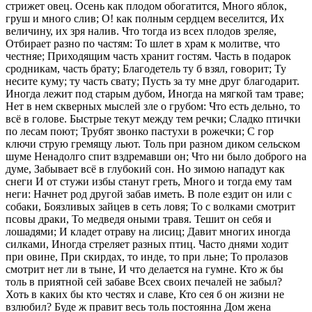
стрижет овец. Осень как плодом обогатится, Много яблок,
груш и много слив; О! как полным сердцем веселится, Их
величину, их зря налив. Что тогда из всех плодов зреляе,
Отбирает разно по частям: То шлет в храм к молитве, что
честняе; Приходящим часть хранит гостям. Часть в подарок
сродникам, часть брату; Благодетель ту б взял, говорит; Ту
несите куму; ту часть свату; Пусть за ту мне друг благодарит.
Иногда лежит под старым дубом, Иногда на мягкой там траве;
Нет в нем скверных мыслей зле о грубом: Что есть дельно, то
всё в голове. Быстрые текут между тем речки; Сладко птички
по лесам поют; Трубят звонко пастухи в рожечки; С гор
ключи струю гремящу льют. Толь при разном диком сельском
шуме Ненадолго спит вздремавши он; Что ни было доброго на
думе, Забывает всё в глубокий сон. Но зимою нападут как
снеги И от стужи избы станут греть, Много и тогда ему там
неги: Начнет род другой забав иметь. В поле ездит он или с
собаки, Боязливых зайцев в сеть ловя; То с волками смотрит
псовы драки, То медведя оными травя. Тешит он себя и
лошадями; И кладет отраву на лисиц; Давит многих иногда
силками, Иногда стреляет разных птиц. Часто днями ходит
при овине, При скирдах, то инде, то при льне; То пролазов
смотрит нет ли в тыне, И что делается на гумне. Кто ж бы
толь в приятной сей забаве Всех своих печалей не забыл?
Хоть в каких бы кто честях и славе, Кто сея б он жизни не
взлюбил? Буде ж правит весь толь постоянна Дом жена