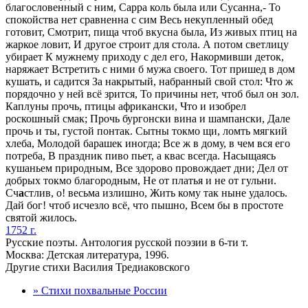
благословенный с ним, Сарра коль была или Сусанна,- То
спокойства нет сравненна с сим Весь некупленный обед
готовит, Смотрит, пища чтоб вкусна была, Из живых птиц на
жаркое ловит, И другое строит для стола. А потом светлицу
убирает К мужнему приходу с дел его, Накормивши деток,
наряжает Встретить с ними б мужа своего. Тот пришед в дом
кушать, и садится За накрытый, набранный свой стол: Что ж
порядочно у ней всё зрится, То причины нет, чтоб был он зол.
Каплуны прочь, птицы африкански, Что и изобрел
роскошный смак; Прочь бургонски вина и шампански, Дале
прочь и ты, густой понтак. Сытны токмо щи, ломть мягкий
хлеба, Молодой барашек иногда; Все ж в дому, в чем вся его
потреба, В праздник пиво пьет, а квас всегда. Насыщаясь
кушаньем природным, Все здорово провождает дни; Дел от
добрых токмо благородным, Не от платья и не от гульни.
Сч
а
стлив, о! весьма излишно, Жить кому так ныне удалось.
Дай бог! чтоб исчезло всё, что пышно, Всем бы в простоте
святой жилось.
1752 г.
Русские поэты. Антология русской поэзии в 6-ти т.
Москва: Детская литература, 1996.
Другие стихи Василия Тредиаковского
» Стихи похвальные России