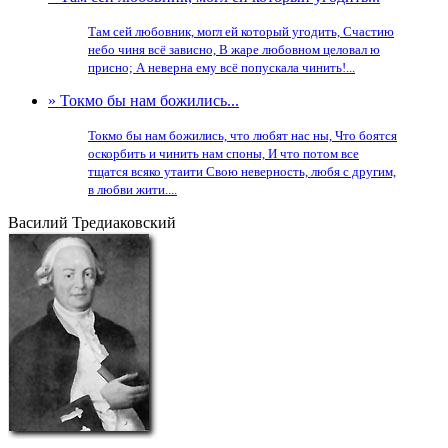
Там сей любовник, могл ей который угодить, Счастию
небо чиня всё зависно, В жаре любовном целовал ю
присно; А неверна ему всё попускала чинить!...
» Токмо бы нам божились...
Токмо бы нам божились, что любят нас ны, Что боятся
оскорбить и чинить нам споны, И что потом все
тщатся всяко утаити Свою неверность, любя с другим,
в любви жити....
Василий Тредиаковский