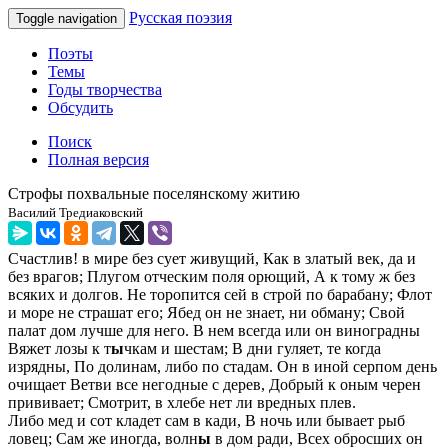
Русская поэзия
Toggle navigation
Поэты
Темы
Годы творчества
Обсудить
Поиск
Полная версия
Строфы похвальные поселянскому житию
Василий Тредиаковский
Счастлив! в мире без сует живущий, Как в златый век, да и
без врагов; Плугом отческим поля орющий, А к тому ж без
всяких и долгов. Не торопится сей в строй по барабану; Флот
и море не страшат его; Ябед он не знает, ни обману; Свой
палат дом лучше для него. В нем всегда или он виноградны
Вяжет лозы к т
ы
чкам и шестам; В дни гуляет, те когда
изрядны, По долинам, либо по стадам. Он в иной серпом день
очищает Ветви все негодные с дерев, Добрый к оным черен
прививает; Смотрит, в хлебе нет ли вредных плев.
Либо мед и сот кладет сам в кади, В ночь или бывает рыб
ловец; Сам же иногда, волн
ы
в дом ради, Всех обросших он