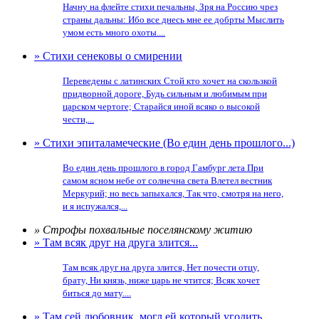
Начну на флейте стихи печальны, Зря на Россию чрез
страны дальны: Ибо все днесь мне ее добрты Мыслить
умом есть много охоты....
» Стихи сенековы о смирении
Переведены с латинских Стой кто хочет на скользкой
придворной дороге, Будь сильным и любимым при
царском чертоге; Старайся иной всяко о высокой
чести,...
» Стихи эпиталамеческие (Во един день прошлого...)
Во един день прошлого в город Гамбург лета При
самом ясном небе от солнечна света Влетел вестник
Меркурий; но весь запыхался, Так что, смотря на него,
и я испужался,...
» Строфы похвальные поселянскому житию
» Там всяк друг на друга злится...
Там всяк друг на друга злится, Нет почести отцу,
брату, Ни князь, ниже царь не чтится; Всяк хочет
биться до мату....
» Там сей любовник, могл ей который угодить...