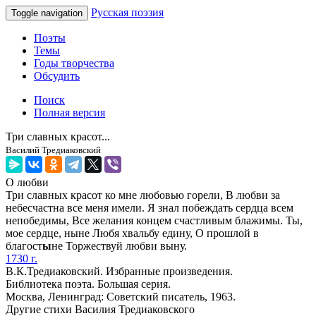
Русская поэзия
Toggle navigation
Поэты
Темы
Годы творчества
Обсудить
Поиск
Полная версия
Три славных красот...
Василий Тредиаковский
О любви
Три славных красот ко мне любовью горели, В любви за
небесчастна все меня имели. Я знал побеждать сердца всем
непобедимы, Все желания концем счастливым блажимы. Ты,
мое сердце, ныне Любя хвальбу едину, О прошлой в
благост
ы
не Торжествуй любви выну.
1730 г.
В.К.Тредиаковский. Избранные произведения.
Библиотека поэта. Большая серия.
Москва, Ленинград: Советский писатель, 1963.
Другие стихи Василия Тредиаковского