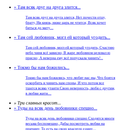
» Там всяк друг на друга злится...
Там всяк друг на друга злится, Нет почести отцу,
брату, Ни князь, ниже царь не чтится; Всяк хочет
биться до мату....
» Там сей любовник, могл ей который угодить...
Там сей любовник, могл ей который угодить, Счастию
небо чиня всё зависно, В жаре любовном целовал ю
присно; А неверна ему всё попускала чинить!...
» Токмо бы нам божились...
Токмо бы нам божились, что любят нас ны, Что боятся
оскорбить и чинить нам споны, И что потом все
тщатся всяко утаити Свою неверность, любя с другим,
в любви жити....
» Три славных красот...
» Туды на всяк день любовники спешно...
Туды на всяк день любовники спешно Сходятся многи
весьма беспомешно, Дабы посмотреть любви на
причину, То есть на свою красную едину....