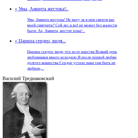
» Увы, Аминта жестока!..
Увы, Аминта жестока! Не могу ль я при смерти вас
моей смягчити? Сей лес и всё не может без жалости
быти. Ах, Аминта, жестче рока!...
» Царица сердец, видя...
Царица сердец, видя, что из ее царства Всякий день
любовников много исходило И после первой любви
долгого коварства Сердце устало паки там быть не
любило,...
Василий Тредиаковский