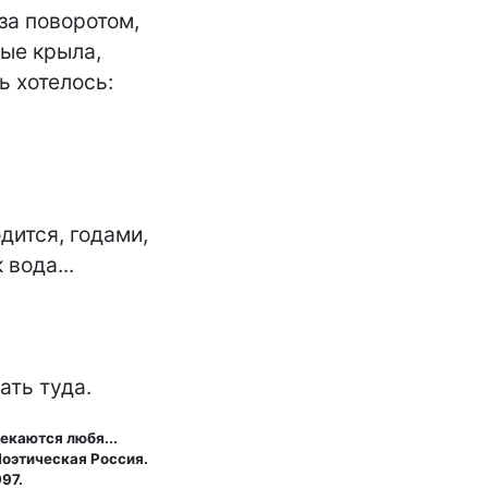
а поворотом,

ые крыла,

ь хотелось:

дится, годами,

вода...

ать туда.
екаются любя...
Поэтическая Россия.
97.