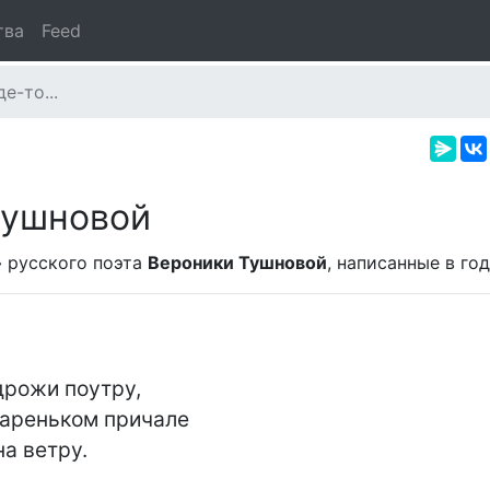
тва
Feed
е-то...
Тушновой
»
русского поэта
Вероники Тушновой
, написанные в
год
рожи поутру,

ареньком причале

а ветру.
