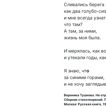
Сливались берега з
как два голубо-сиз
и мне всегда узнат
что там?

А там, за ними,

жизнь моя была.

И мерялась, как во
и утекали годы, как 
Я знаю, чт
о
за синими горами,

и не хочу заглядыв
Вероника Тушнова. Не отр
Сборник стихотворений. 
Москва: Русская книга, 19