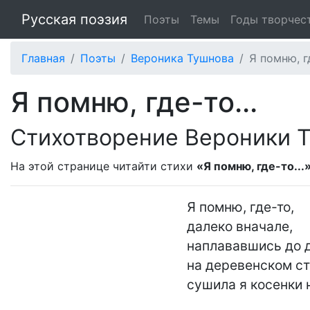
Русская поэзия
Поэты
Темы
Годы творчес
Главная
Поэты
Вероника Тушнова
Я помню, гд
Я помню, где-то...
Стихотворение Вероники 
На этой странице читайти стихи
«Я помню, где-то...
Я помню, где-то,

далеко вначале,

наплававшись до д
на деревенском ст
сушила я косенки н