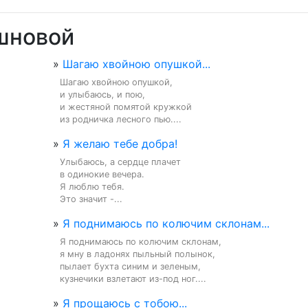
шновой
»
Шагаю хвойною опушкой...
Шагаю хвойною опушкой,

и улыбаюсь, и пою,

и жестяной помятой кружкой

из родничка лесного пью....
»
Я желаю тебе добра!
Улыбаюсь, а сердце плачет

в одинокие вечера.

Я люблю тебя.

Это значит -...
»
Я поднимаюсь по колючим склонам...
Я поднимаюсь по колючим склонам,

я мну в ладонях пыльный полынок,

пылает бухта синим и зеленым,

кузнечики взлетают из-под ног....
»
Я прощаюсь с тобою...