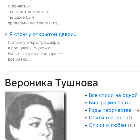
Я поняла,—

ты не хотел мне зла,

ты даже был

предельно честен где-то,...
»
Я стою у открытой двери...
Я стою у открытой двери,

я прощаюсь, я ухожу.

Ни во что уже не поверю,—

все равно...
Вероника Тушнова
»
Все стихи на одной
»
Биография поэта
»
Годы творчества
(19
»
Стихи о войне
(7)
»
Стихи о любви
(15)