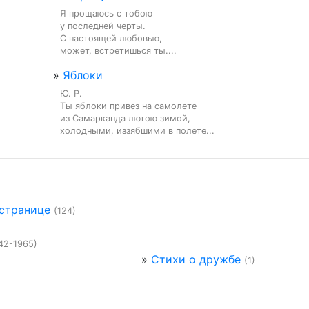
Я прощаюсь с тобою

у последней черты.

С настоящей любовью,

может, встретишься ты....
»
Яблоки
Ю. Р.

Ты яблоки привез на самолете

из Самарканда лютою зимой,

холодными, иззябшими в полете...
 странице
(124)
42-1965)
»
Стихи о дружбе
(1)