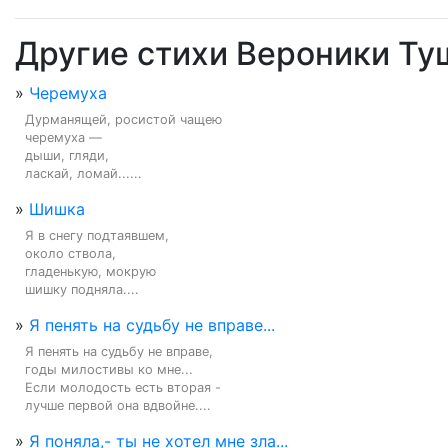
Другие стихи Вероники Ту
»
Черемуха
Дурманящей, росистой чащею

черемуха —

дыши, гляди,

ласкай, ломай......
»
Шишка
Я в снегу подтаявшем,

около ствола,

гладенькую, мокрую

шишку подняла....
»
Я пенять на судьбу не вправе...
Я пенять на судьбу не вправе,

годы милостивы ко мне...

Если молодость есть вторая -

лучше первой она вдвойне....
»
Я поняла,- ты не хотел мне зла...