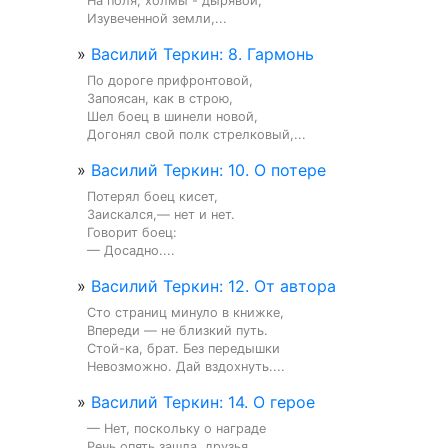
На поля, холмы - дырявой,

Изувеченной земли,...
»
Василий Теркин: 8. Гармонь
По дороге прифронтовой,

Запоясан, как в строю,

Шел боец в шинели новой,

Догонял свой полк стрелковый,...
»
Василий Теркин: 10. О потере
Потерял боец кисет,

Заискался,— нет и нет.

Говорит боец:

— Досадно....
»
Василий Теркин: 12. От автора
Сто страниц минуло в книжке,

Впереди — не близкий путь.

Стой-ка, брат. Без передышки

Невозможно. Дай вздохнуть....
»
Василий Теркин: 14. О герое
— Нет, поскольку о награде

Речь опять зашла, друзья,
