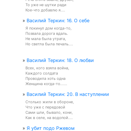
То уже не шутки ради

Кое-что добавлю я....
»
Василий Теркин: 16. О себе
Я покинул дом когда-то,

Позвала дорога вдаль.

Не мала была утрата,

Но светла была печаль....
»
Василий Теркин: 18. О любви
Всех, кого взяла война,

Каждого солдата

Проводила хоть одна

Женщина когда-то......
»
Василий Теркин: 20. В наступлении
Столько жили в обороне,

Что уже с передовой

Сами шли, бывало, кони,

Как в селе, на водопой....
»
Я убит подо Ржевом