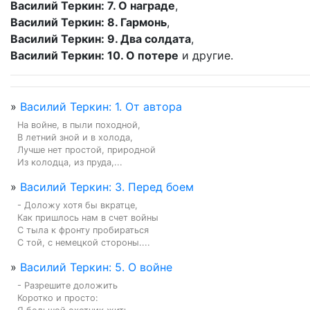
Василий Теркин: 7. О награде
,
Василий Теркин: 8. Гармонь
,
Василий Теркин: 9. Два солдата
,
Василий Теркин: 10. О потере
и другие.
»
Василий Теркин: 1. От автора
На войне, в пыли походной,

В летний зной и в холода,

Лучше нет простой, природной

Из колодца, из пруда,...
»
Василий Теркин: 3. Перед боем
- Доложу хотя бы вкратце,

Как пришлось нам в счет войны

С тыла к фронту пробираться

С той, с немецкой стороны....
»
Василий Теркин: 5. О войне
- Разрешите доложить

Коротко и просто:
