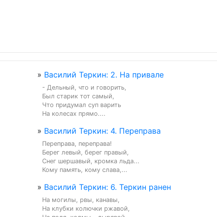
»
Василий Теркин: 2. На привале
- Дельный, что и говорить,

Был старик тот самый,

Что придумал суп варить

На колесах прямо....
»
Василий Теркин: 4. Переправа
Переправа, переправа!

Берег левый, берег правый,

Снег шершавый, кромка льда...

Кому память, кому слава,...
»
Василий Теркин: 6. Теркин ранен
На могилы, рвы, канавы,

На клубки колючки ржавой,
