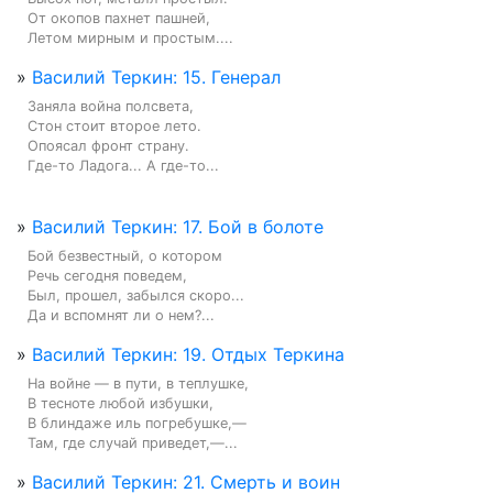
От окопов пахнет пашней,

Летом мирным и простым....
»
Василий Теркин: 15. Генерал
Заняла война полсвета,

Стон стоит второе лето.

Опоясал фронт страну.

Где-то Ладога... А где-то...
»
Василий Теркин: 17. Бой в болоте
Бой безвестный, о котором

Речь сегодня поведем,

Был, прошел, забылся скоро...

Да и вспомнят ли о нем?...
»
Василий Теркин: 19. Отдых Теркина
На войне — в пути, в теплушке,

В тесноте любой избушки,

В блиндаже иль погребушке,—

Там, где случай приведет,—...
»
Василий Теркин: 21. Смерть и воин