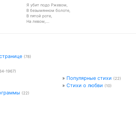
Я убит подо Ржевом,

В безымянном болоте,

В пятой роте,

На левом,...
 странице
(78)
34-1967)
»
Популярные стихи
(22)
»
Стихи о любви
(10)
ограммы
(22)