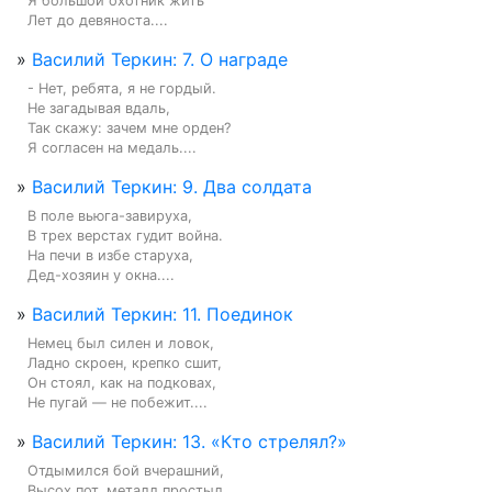
Я большой охотник жить

Лет до девяноста....
»
Василий Теркин: 7. О награде
- Нет, ребята, я не гордый.

Не загадывая вдаль,

Так скажу: зачем мне орден?

Я согласен на медаль....
»
Василий Теркин: 9. Два солдата
В поле вьюга-завируха,

В трех верстах гудит война.

На печи в избе старуха,

Дед-хозяин у окна....
»
Василий Теркин: 11. Поединок
Немец был силен и ловок,

Ладно скроен, крепко сшит,

Он стоял, как на подковах,

Не пугай — не побежит....
»
Василий Теркин: 13. «Кто стрелял?»
Отдымился бой вчерашний,

Высох пот, металл простыл.
