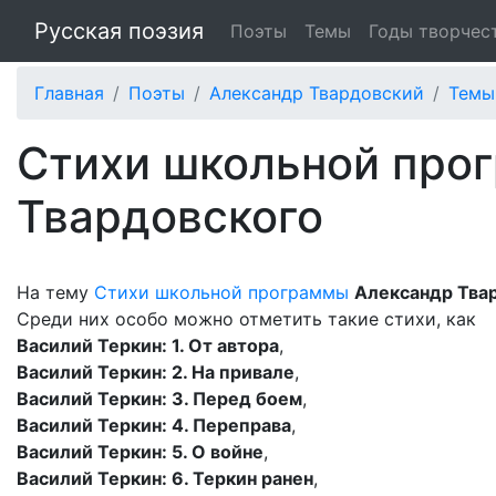
Русская поэзия
Поэты
Темы
Годы творчес
Главная
Поэты
Александр Твардовский
Темы
Стихи школьной про
Твардовского
На тему
Стихи школьной программы
Александр Тва
Среди них особо можно отметить такие стихи, как
Василий Теркин: 1. От автора
,
Василий Теркин: 2. На привале
,
Василий Теркин: 3. Перед боем
,
Василий Теркин: 4. Переправа
,
Василий Теркин: 5. О войне
,
Василий Теркин: 6. Теркин ранен
,