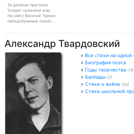
За далекие пригорки

Уходил сраженья жар.

На снегу Василий Теркин

Неподобранный лежал....
Александр Твардовский
»
Все стихи на одной
»
Биография поэта
»
Годы творчества
(19
»
Баллады
(2)
»
Стихи о войне
(43)
»
Стихи школьной пр