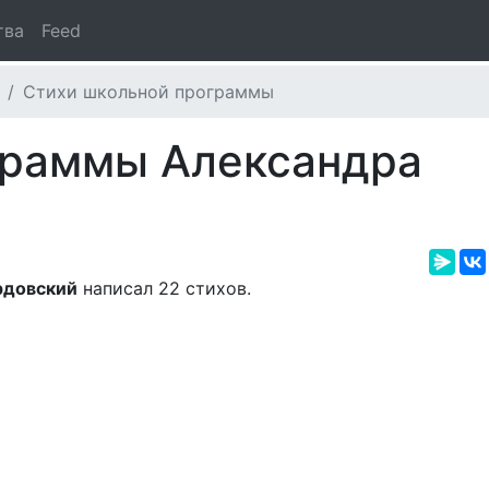
тва
Feed
Стихи школьной программы
граммы Александра
рдовский
написал 22 стихов.