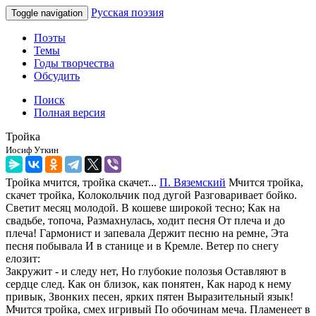
Русская поэзия
Toggle navigation
Поэты
Темы
Годы творчества
Обсудить
Поиск
Полная версия
Тройка
Иосиф Уткин
Тройка мчится, тройка скачет...
П. Вяземский
Мчится тройка,
скачет тройка, Колокольчик под дугой Разговаривает бойко.
Светит месяц молодой. В кошеве широкой тесно; Как на
свадьбе, топоча, Размахнулась, ходит песня От плеча и до
плеча! Гармонист и запевала Держит песню на ремне, Эта
песня побывала И в станице и в Кремле. Ветер по снегу
елозит:
Закружит - и следу нет, Но глубокие полозья Оставляют в
сердце след. Как он близок, как понятен, Как народ к нему
привык, Звонких песен, ярких пятен Выразительный язык!
Мчится тройка, смех игривый По обочинам меча. Пламенеет в