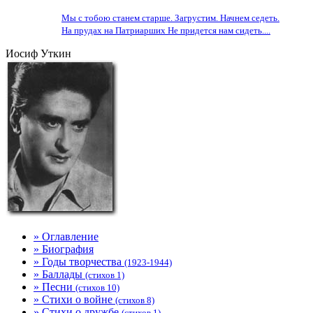
Мы с тобою станем старше. Загрустим. Начнем седеть.
На прудах на Патриарших Не придется нам сидеть....
Иосиф Уткин
» Оглавление
» Биография
» Годы творчества
(1923-1944)
» Баллады
(стихов 1)
» Песни
(стихов 10)
» Стихи о войне
(стихов 8)
» Стихи о дружбе
(стихов 1)