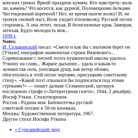
конских гривах Яркий праздник кумача. Кто навстречу: волк
ли, камень? Что косится, как дурной, Половецкими белками
Чистокровный коренной? Нет, не время нынче волку! И, не
тронув свежий наст, Волк уходит втихомолку, Русской песни
сторонясь. А она летит, лихая, В белоснежные края, Замирая,
затихая, Будто молодость моя...
1939 г.
Notes:
И. Сельвинский
писал: «Смело и как бы с вызовом берет он
[Уткин] эпиграфом знаменитые строки Вяземского...
Соревнование с песней поэта пушкинской школы удалось
Уткину на славу... Жаркое дыхание... удаль и какая-то
заливистая сила, уносящая душу, как ветер облако,
обогатились в этой песне чертами, присущими советскому
стиху». «Какой поэт отказался бы подписаться под этими
строками?» — пишет дальше Сельвинский, цитируя
последнюю строфу («Литературная газета», 1944, 2 декабря).
Иосиф Уткин. Стихотворения.
Россия - Родина моя. Библиотечка русской
советской поэзии в 50-ти книжках.
Москва: Художественная литература, 1967.
Другие стихи Иосифа Уткина
» Сунгарийский друг