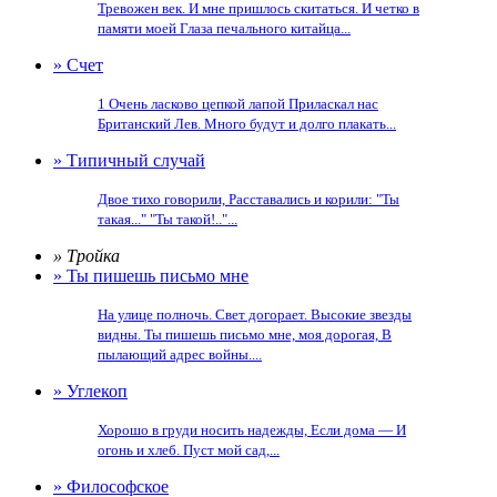
Тревожен век. И мне пришлось скитаться. И четко в
памяти моей Глаза печального китайца...
» Счет
1 Очень ласково цепкой лапой Приласкал нас
Британский Лев. Много будут и долго плакать...
» Типичный случай
Двое тихо говорили, Расставались и корили: "Ты
такая..." "Ты такой!.."...
» Тройка
» Ты пишешь письмо мне
На улице полночь. Свет догорает. Высокие звезды
видны. Ты пишешь письмо мне, моя дорогая, В
пылающий адрес войны....
» Углекоп
Хорошо в груди носить надежды, Если дома — И
огонь и хлеб. Пуст мой сад,...
» Философское