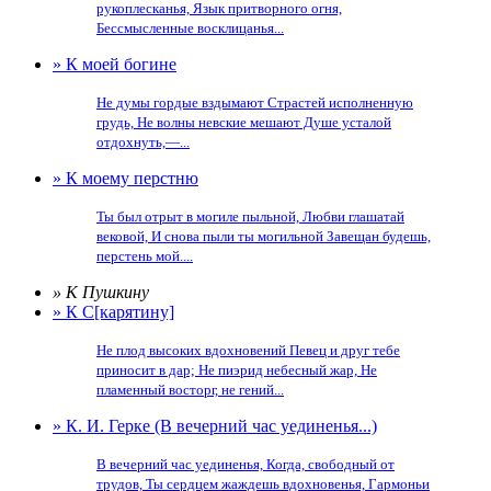
рукоплесканья, Язык притворного огня,
Бессмысленные восклицанья...
» К моей богине
Не думы гордые вздымают Страстей исполненную
грудь, Не волны невские мешают Душе усталой
отдохнуть,—...
» К моему перстню
Ты был отрыт в могиле пыльной, Любви глашатай
вековой, И снова пыли ты могильной Завещан будешь,
перстень мой....
» К Пушкину
» К С[карятину]
Не плод высоких вдохновений Певец и друг тебе
приносит в дар; Не пиэрид небесный жар, Не
пламенный восторг, не гений...
» К. И. Герке (В вечерний час уединенья...)
В вечерний час уединенья, Когда, свободный от
трудов, Ты сердцем жаждешь вдохновенья, Гармоньи