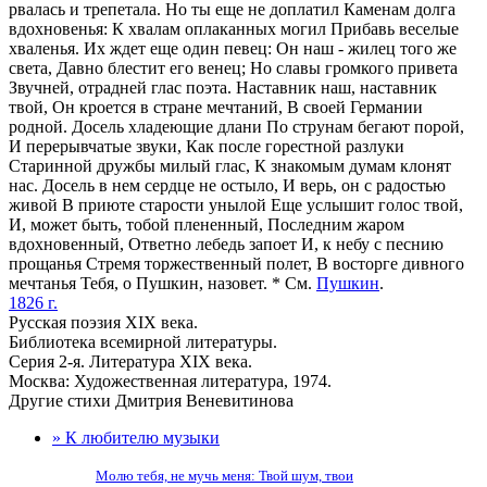
рвалась и трепетала. Но ты еще не доплатил Каменам долга
вдохновенья: К хвалам оплаканных могил Прибавь веселые
хваленья. Их ждет еще один певец: Он наш - жилец того же
света, Давно блестит его венец; Но славы громкого привета
Звучней, отрадней глас поэта. Наставник наш, наставник
твой, Он кроется в стране мечтаний, В своей Германии
родной. Досель хладеющие длани По струнам бегают порой,
И перерывчатые звуки, Как после горестной разлуки
Старинной дружбы милый глас, К знакомым думам клонят
нас. Досель в нем сердце не остыло, И верь, он с радостью
живой В приюте старости унылой Еще услышит голос твой,
И, может быть, тобой плененный, Последним жаром
вдохновенный, Ответно лебедь запоет И, к небу с песнию
прощанья Стремя торжественный полет, В восторге дивного
мечтанья Тебя, о Пушкин, назовет. * См.
Пушкин
.
1826 г.
Русская поэзия XIX века.
Библиотека всемирной литературы.
Серия 2-я. Литература XIX века.
Москва: Художественная литература, 1974.
Другие стихи Дмитрия Веневитинова
» К любителю музыки
Молю тебя, не мучь меня: Твой шум, твои