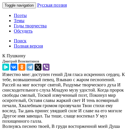
Русская поэзия
Toggle navigation
Поэты
Темы
Годы творчества
Обсудить
Поиск
Полная версия
К Пушкину
Дмитрий Веневитинов
Известно мне: доступен гений Для гласа искренних сердец. К
тебе, возвышенный певец, Взываю с жаром песнопений.
Рассей на миг восторг святой, Раздумье творческого духа И
снисходительного слуха Младую музу удостой. Когда пророк
свободы смелый, Тоской измученный поэт, Покинул мир
осиротелый, Оставя славы жаркий свет И тень всемирный
печали, Хвалебным громом прозвучали Твои стихи ему
вослед. Ты дань принес увядшей силе И славе на его могиле
Другое имя завещал. Ты тише, слаще воспевал У муз
похищенного галла.
Волнуясь песнею твоей, В груди восторженной моей Душа