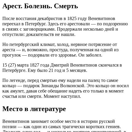
Арест. Болезнь. Смерть
После восстания декабристов в 1825 году Веневитинов
переехал в Петербург. Здесь его арестовали — по подозрению
в связях с заговорщиками. Продержали несколько дней и
отпустили: доказательств не нашли.
Но петербургский климат, холод, нервное потрясение от
ареста — и, возможно, простуда, полученная на одной из
прогулок — подорвали его здоровье. Он заболел.
15 (27) марта 1827 года Дмитрий Веневитинов скончался в
Петербурге. Ему было 21 год и 5 месяцев.
По легенде, перед смертью ему надели на палец то самое
кольцо — подарок Зинаиды Волконской. Это кольцо он носил
как амулет, давая себе обещание надеть его только в момент
счастья или смерти. Момент наступил.
Место в литературе
Веневитинов занимает особое место в истории русской
поэзии — как один из самых трагически коротких гениев.
Двадцать один год — и несколько десятков стихотворений, в