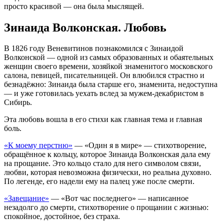
просто красивой — она была мыслящей.
Зинаида Волконская. Любовь
В 1826 году Веневитинов познакомился с Зинаидой
Волконской — одной из самых образованных и обаятельных
женщин своего времени, хозяйкой знаменитого московского
салона, певицей, писательницей. Он влюбился страстно и
безнадёжно: Зинаида была старше его, знаменита, недоступна
— и уже готовилась уехать вслед за мужем-декабристом в
Сибирь.
Эта любовь вошла в его стихи как главная тема и главная
боль.
«К моему перстню»
— «Один я в мире» — стихотворение,
обращённое к кольцу, которое Зинаида Волконская дала ему
на прощание. Это кольцо стало для него символом связи,
любви, которая невозможна физически, но реальна духовно.
По легенде, его надели ему на палец уже после смерти.
«Завещание»
— «Вот час последнего» — написанное
незадолго до смерти, стихотворение о прощании с жизнью:
спокойное, достойное, без страха.