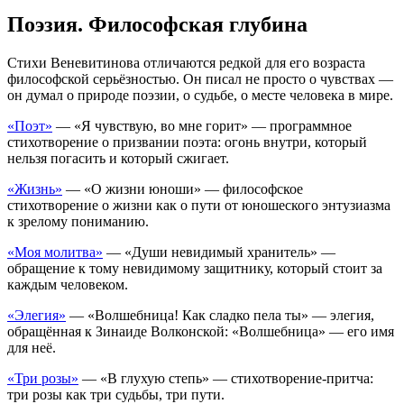
Поэзия. Философская глубина
Стихи Веневитинова отличаются редкой для его возраста
философской серьёзностью. Он писал не просто о чувствах —
он думал о природе поэзии, о судьбе, о месте человека в мире.
«Поэт»
— «Я чувствую, во мне горит» — программное
стихотворение о призвании поэта: огонь внутри, который
нельзя погасить и который сжигает.
«Жизнь»
— «О жизни юноши» — философское
стихотворение о жизни как о пути от юношеского энтузиазма
к зрелому пониманию.
«Моя молитва»
— «Души невидимый хранитель» —
обращение к тому невидимому защитнику, который стоит за
каждым человеком.
«Элегия»
— «Волшебница! Как сладко пела ты» — элегия,
обращённая к Зинаиде Волконской: «Волшебница» — его имя
для неё.
«Три розы»
— «В глухую степь» — стихотворение-притча:
три розы как три судьбы, три пути.