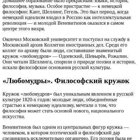
Домашнее образование было прекрасным: языки, история,
философия, музыка. Особое пристрастие — к немецкой
философии: Кант, Шеллинг, Гегель. Это был период, когда
немецкий идеализм входил в Россию как интеллектуальная
революция — и молодой Веневитинов оказался в самом
центре этого вихря.
Окончил Московский университет и поступил на службу в
Московский архив Коллегии иностранных дел. Среди его
коллег по архиву были люди, составившие знаменитый
кружок «любомудров» — Одоевский, Шевырёв, Рожалин.
Они читали Шеллинга, спорили о природе поэзии и истории,
искали философские основания русской культуры.
«Любомудры». Философский кружок
Кружок «любомудров» был уникальным явлением в русской
культуре 1820-х годов: молодые люди, объединённые
страстью к немецкому идеализму, мечтали о том, что
философия может стать основой нового, национального
искусства.
Веневитинов был одним из центральных фигур кружка —
человеком, в котором поэтический и философский дар
соединялись исключительно органично. Его поэзия была не