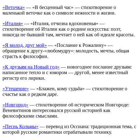
«Веточка»
— «В бесценный час» — стихотворение о
маленькой веточке как о символе нежности и жизни.
«Италия»
— «Италия, отчизна вдохновенья» —
стихотворение об Италии как о родине искусства: поэт,
никогда не бывший там, мечтает о ней как об идеале красоты.
«Я молод, друг мой»
— «Послание к Рожалину» —
обращение к другу-«любомудру»: молодость, мечты, общая
страсть к философии.
«К друзьям на Новый год»
— новогоднее послание друзьям:
написанное тепло и с юмором — другой, менее известный
регистр его лирики.
«Утешение»
— «Блажен, кому судьба» — стихотворение о
счастье как о редком даре.
«Новгород»
— стихотворение об историческом Новгороде:
Веневитинов интересовался русской историей как
философскими смыслами.
«Песнь Кольмы»
— перевод из Оссиана: традиционная тема, с
которой русские романтики отрабатывали технику.