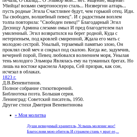
печаль, О скальд... О Эльмор мой... нет. Мщение, мщенье!
Убийца! возьми смертоносную сталь... Низвергни алтарь...
пусть родные Эгила Счастливее будут, чем горький отец. Иди.
Ты свободен, волшебный певец". И с радостным воплем
толпа повторила: "Свободен певец!" Благодарный Эгил
Десницу Армина слезами омыл И пред благодетелем пал
умиленный. Эгил возвратился на берег родной, Куда с
нетерпеньем, под кровлей смиренной, Ждала его мать с
молодою сестрой. Унылый, терзаемый памятью злою, Он
проклял свой меч и сокрыл под скалою. Когда же, задумчив,
вечерней порой, Певец любовался волнением моря, Унылая
тень молодого Эльмора Являлась ему на туманных брегах. Но
лишь на востоке краснела Аврора, Сей призрак, как сон,
исчезал в облаках.
1823 г.
Д.В.Веневитинов.
Полное собрание стихотворений.
Библиотека поэта. Большая серия.
Ленинград: Советский писатель, 1950.
Другие стихи Дмитрия Веневитинова
» Моя молитва
Души невидимый хранитель, Услышь моление мое!
Благослови мою обитель И стражем стань у врат ее,...