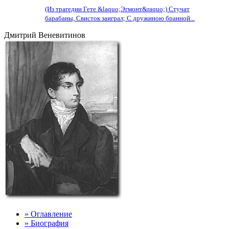
(Из трагедии Гете &laquo;Эгмонт&raquo;) Стучат
барабаны, Свисток заиграл; С дружиною бранной...
Дмитрий Веневитинов
» Оглавление
» Биография