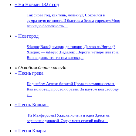
» На Новый 1827 год
Так снова год, как тень, мелькнул, Сокрылся в
сумрачную вечность И быстрым бегом упрекнул Мою
ленивую беспечность....
» Новгород
&laquo;Валяй, ямщик, да говори, Далеко ль Нвград?
&raquo; — &laquo;Недалеко, Версты четыре или три.
Вон видишь что-то там высоко,...
» Освобождение скальда
» Песнь грека
Под небом Аттики богатой Цвела счастливая семья.
Как мой отец, простой оратай, За плугом пел свободу
я....
» Песнь Кольмы
[Из Макферсона] Ужасна ночь, а я одна Здесь на
вершине одинокой. Округ меня стихий война....
» Песня Клары