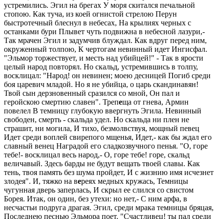
устремились. Эгил на брегах У моря скитался печальной
стопою. Как туча, из коей огнистой стрелою Перун
быстротечный блеснул в небесах, На крылиях черных с
останками бури Плывет чуть подвижна в небесной лазури,-
Так мрачен Эгил и задумчив блуждал. Как вдруг перед ним,
окруженный толпою, К чертогам невинный идет Ингисфал.
"Эльмор торжествует, и месть над убийцей!" - Так в ярости
целый народ повторял. Но скальд, устремившись в толпу,
восклицал: "Народ! он невинен; моею десницей Погиб среди
боя царевич младой. Но я не убийца, о царь скандинавян!
Твой сын дерзновенный сразился со мной, Он пал и
геройскою смертию славен". Треп
е
ща от гнева, Армин
повелел В темницу глубокую ввергнуть Эгила. Невинный
свободен, смерть - скальда удел. Но скальда ни плен не
страшит, ни могила, И тихо, безмолвствуя, мощный певец
Идет среди воплей свирепого мщенья, Идет,- как бы ждал его
славный венец Наградой его сладкозвучного пенья. "О, горе
тебе!- восклицал весь народ,- О, горе тебе! горе, скальд
величавый. Здесь барды не будут вещать твоей славы. Как
тень, твоя память без шума пройдет, И с жизнию имя исчезнет
злодея". И, тяжко на в
е
реях медных кружась, Темницы
чугунная дверь заперлась, И скрыл ее слился со свистом
Борея. Итак, он один, без утехи: но нет,- С ним арфа, в
несчастьи подруга драгая. Эгил, среди мрака темницы бряцая,
Последнею песнью Эльмора поет. "Счастливец! ты пал среди