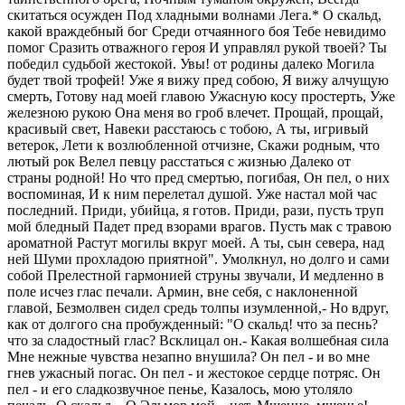
скитаться осужден Под хладными волнами Лега.* О скальд,
какой враждебный бог Среди отчаянного боя Тебе невидимо
помог Сразить отважного героя И управлял рукой твоей? Ты
победил судьбой жестокой. Увы! от родины далеко Могила
будет твой трофей! Уже я вижу пред собою, Я вижу алчущую
смерть, Готову над моей главою Ужасную косу простерть, Уже
железною рукою Она меня во гроб влечет. Прощай, прощай,
красивый свет, Навеки расстаюсь с тобою, А ты, игривый
ветерок, Лети к возлюбленной отчизне, Скажи родным, что
лютый рок Велел певцу расстаться с жизнью Далеко от
страны родной! Но что пред смертью, погибая, Он пел, о них
воспоминая, И к ним перелетал душой. Уже настал мой час
последний. Приди, убийца, я готов. Приди, рази, пусть труп
мой бледный Падет пред взорами врагов. Пусть мак с травою
ароматной Растут могилы вкруг моей. А ты, сын севера, над
ней Шуми прохладою приятной". Умолкнул, но долго и сами
собой Прелестной гармонией струны звучали, И медленно в
поле исчез глас печали. Армин, вне себя, с наклоненной
главой, Безмолвен сидел средь толпы изумленной,- Но вдруг,
как от долгого сна пробужденный: "О скальд! что за песнь?
что за сладостный глас? Всклицал он.- Какая волшебная сила
Мне нежные чувства незапно внушила? Он пел - и во мне
гнев ужасный погас. Он пел - и жестокое сердце потряс. Он
пел - и его сладкозвучное пенье, Казалось, мою утоляло