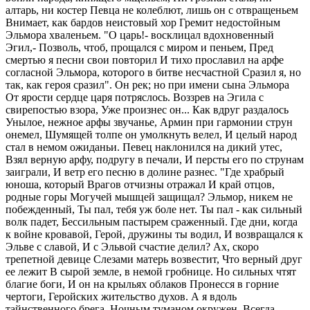
алтарь, ни костер Певца не колеблют, лишь он с отвращеньем
Внимает, как бардов неистовый хор Гремит недостойным
Эльмора хваленьем. "О царь!- восклицал вдохновенный
Эгил,- Позволь, чтоб, прощался с миром и пеньем, Пред
смертью я песни свои повторил И тихо прославил на арфе
согласной Эльмора, которого в битве несчастной Сразил я, но
так, как героя сразил". Он рек; но при имени сына Эльмора
От ярости сердце царя потряслось. Воззрев на Эгила с
свирепостью взора, Уже произнес он... Как вдруг раздалось
Унылое, нежное арфы звучанье, Армин при гармонии струн
онемел, Шумящей толпе он умолкнуть велел, И целый народ
стал в немом ожиданьи. Певец наклонился на дикий утес,
Взял верную арфу, подругу в печали, И персты его по струнам
заиграли, И ветр его песню в долине разнес. "Где храбрый
юноша, который Врагов отчизны отражал И край отцов,
родные горы Могучей мышцей защищал? Эльмор, никем не
побежденный, Ты пал, тебя уж боле нет. Ты пал - как сильный
волк падет, Бессильным пастырем сраженный. Где дни, когда
к войне кровавой, Герой, дружины ты водил, И возвращался к
Эльве с славой, И с Эльвой счастие делил? Ах, скоро
трепетной девице Слезами матерь возвестит, Что верный друг
ее лежит В сырой земле, в немой гробнице. Но сильных чтят
благие боги, И он на крыльях облаков Пронесся в горние
чертоги, Геройских жительство духов. А я вдоль
тайнственного брега, Ночным туманом окружен, Всегда