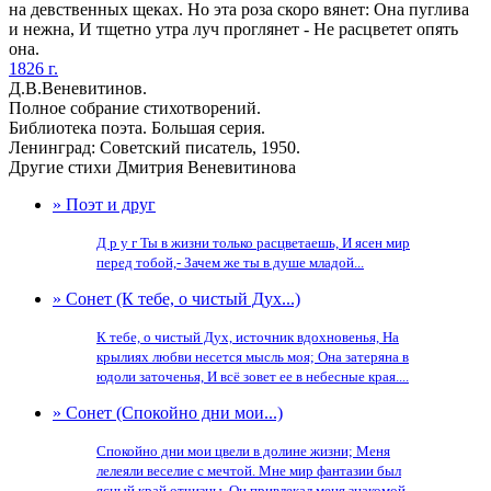
на девственных щеках. Но эта роза скоро вянет: Она пуглива
и нежна, И тщетно утра луч проглянет - Не расцветет опять
она.
1826 г.
Д.В.Веневитинов.
Полное собрание стихотворений.
Библиотека поэта. Большая серия.
Ленинград: Советский писатель, 1950.
Другие стихи Дмитрия Веневитинова
» Поэт и друг
Д р у г Ты в жизни только расцветаешь, И ясен мир
перед тобой,- Зачем же ты в душе младой...
» Сонет (К тебе, о чистый Дух...)
К тебе, о чистый Дух, источник вдохновенья, На
крылиях любви несется мысль моя; Она затеряна в
юдоли заточенья, И всё зовет ее в небесные края....
» Сонет (Спокойно дни мои...)
Спокойно дни мои цвели в долине жизни; Меня
лелеяли веселие с мечтой. Мне мир фантазии был
ясный край отчизны, Он привлекал меня знакомой