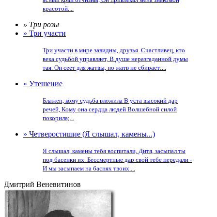
красотой....
» Три розы
» Три участи
Три участи в мире завидны, друзья. Счастливец, кто
века судьбой управляет, В душе неразгаданной думы
тая. Он сеет для жатвы, но жатв не сбирает:...
» Утешение
Блажен, кому судьба вложила В уста высокий дар
речей, Кому она сердца людей Волшебной силой
покорила;...
» Четверостишие (Я слышал, камены...)
Я слышал, камены тебя воспитали, Дитя, засыпал ты
под басенки их. Бессмертные дар свой тебе передали -
И мы засыпаем на баснях твоих....
Дмитрий Веневитинов