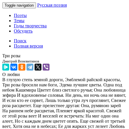
Русская поэзия
Toggle navigation
Поэты
Темы
Годы творчества
Обсудить
Поиск
Полная версия
Три розы
Дмитрий Веневитинов
О любви
В глухую степь земной дороги, Эмблемой райской красоты,
Три розы бросили нам боги, Эдема лучшие цветы. Одна под
небом Кашемира Цветет близ светлого ручья; Она любовница
зефира И вдохновенье соловья. Ни день, ни ночь она не вянет,
И если кто ее сорвет, Лишь только утра луч проглянет, Свежее
роза расцветет. Еще прелестнее другая: Она, румяною зарей
На раннем небе расцветая, Пленяет яркой красотой. Свежей
от этой розы веет И веселей ее встречать: На миг один она
алеет, Но с каждым днем цветет опять. Еще свежей от третьей
веет, Хотя она не в небесах; Ее для жарких уст лелеет Любовь