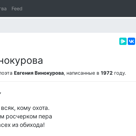
тва
Feed
нокурова
поэта
Евгения Винокурова
, написанные в
1972
году.


сяк, кому охота.

м росчерком пера

сех из обихода!
