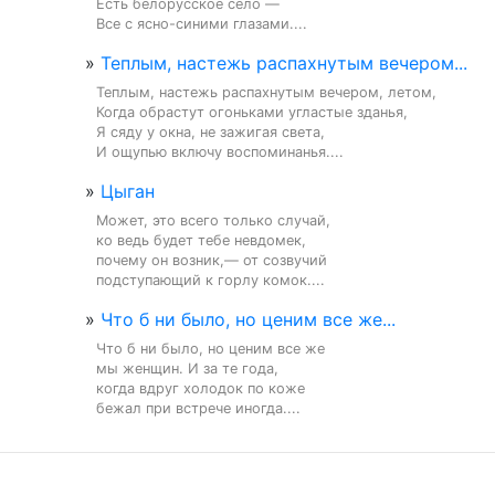
Есть белорусское село —

Все с ясно-синими глазами....
»
Теплым, настежь распахнутым вечером...
Теплым, настежь распахнутым вечером, летом,

Когда обрастут огоньками угластые зданья,

Я сяду у окна, не зажигая света,

И ощупью включу воспоминанья....
»
Цыган
Может, это всего только случай,

ко ведь будет тебе невдомек,

почему он возник,— от созвучий

подступающий к горлу комок....
»
Что б ни было, но ценим все же...
Что б ни было, но ценим все же

мы женщин. И за те года,

когда вдруг холодок по коже

бежал при встрече иногда....