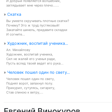
И добрый появляется волшебник,

заглядывает мне через плечо......
»
Скатка
Вы умеете скручивать плотные скатки?

Почему? Это ж труд пустяковый!

Закатайте шинель, придавите складки

И согните...
»
Художник, воспитай ученика...
Ал. Михайлову

Художник, воспитай ученика,

Сил не жалей его ученья ради,

Пусть вслед твоей ведет его рука...
»
Человек пошел один по свету...
Человек пошел один по свету,

Поднял ворот, запахнул полу.

Прикурил, сутулясь, сигарету,

Став спиною к ветру,...
Евгений Винокуров