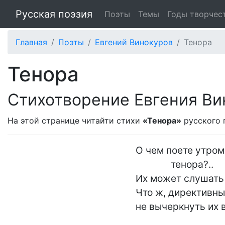
Русская поэзия
Поэты
Темы
Годы творчес
Главная
Поэты
Евгений Винокуров
Тенора
Тенора
Стихотворение Евгения Ви
На этой странице читайти стихи
«Тенора»
русского 
О чем поете утром,
              тенора?..

Их может слушать в
Что ж, директивны
не вычеркнуть их в