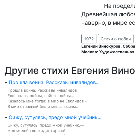
               На пределе...

Древнейшая любовн
наверно, в мире е
1972
Стихи о любви
Евгений Винокуров. Собра
Москва: Художественная 
Другие стихи Евгения Вин
»
Прошла война. Рассказы инвалидов...
Прошла война. Рассказы инвалидов

Ещё полны войны, войны, войны...

Казалось мне тогда: в мир не Евклидов -

В мир странный были мы занесены....
»
Сижу, сутулясь, предо мной учебник...
Сижу, сутулясь, предо мной учебник,—

моя мольба восходит горячо!
