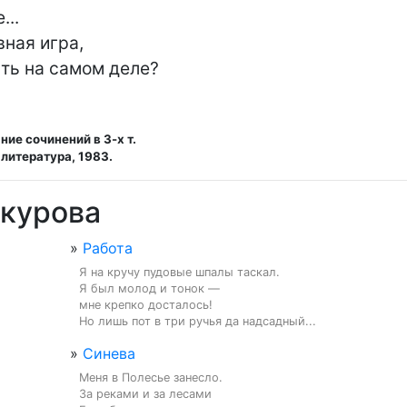
ая игра,

сть на самом деле?
ние сочинений в 3-х т.
литература, 1983.
окурова
»
Работа
Я на кручу пудовые шпалы таскал.

Я был молод и тонок —

мне крепко досталось!

Но лишь пот в три ручья да надсадный...
»
Синева
Меня в Полесье занесло.

За реками и за лесами
