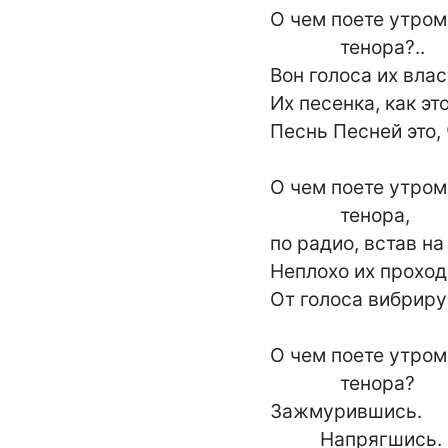
О чем поете утром,
              тенора?..

Вон голоса их влас
Их песенка, как это
Песнь Песней это, 
О чем поете утром,
              тенора,

по радио, встав на 
Неплохо их проход
От голоса вибриру
О чем поете утром,
              тенора?

Зажмурившись.

          Напрягшись.
