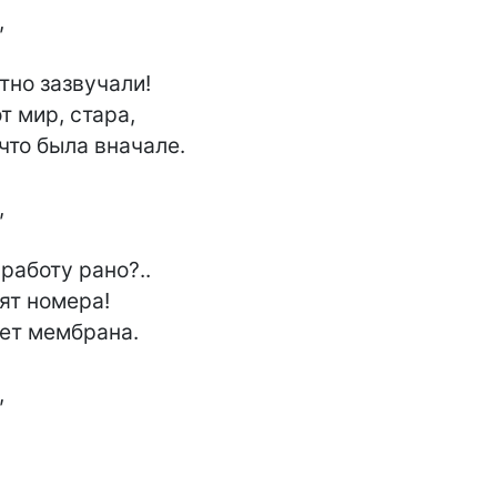


тно зазвучали!

т мир, стара,

что была вначале.



работу рано?..

ят номера!

ет мембрана.


