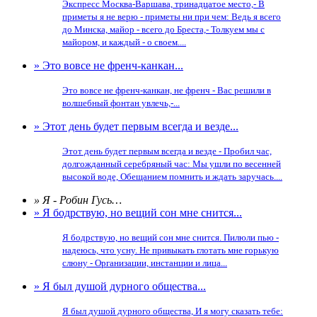
Экспресс Москва-Варшава, тринадцатое место,- В
приметы я не верю - приметы ни при чем: Ведь я всего
до Минска, майор - всего до Бреста,- Толкуем мы с
майором, и каждый - о своем....
» Это вовсе не френч-канкан...
Это вовсе не френч-канкан, не френч - Вас решили в
волшебный фонтан увлечь,-...
» Этот день будет первым всегда и везде...
Этот день будет первым всегда и везде - Пробил час,
долгожданный серебряный час: Мы ушли по весенней
высокой воде, Обещанием помнить и ждать заручась....
» Я - Робин Гусь…
» Я бодрствую, но вещий сон мне снится...
Я бодрствую, но вещий сон мне снится. Пилюли пью -
надеюсь, что усну. Не привыкать глотать мне горькую
слюну - Организации, инстанции и лица...
» Я был душой дурного общества...
Я был душой дурного общества, И я могу сказать тебе: