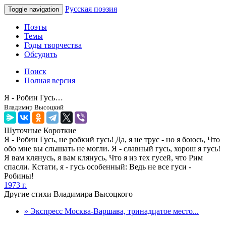
Русская поэзия
Toggle navigation
Поэты
Темы
Годы творчества
Обсудить
Поиск
Полная версия
Я - Робин Гусь…
Владимир Высоцкий
Шуточные
Короткие
Я - Робин Гусь, не робкий гусь! Да, я не трус - но я боюсь, Что
обо мне вы слышать не могли. Я - славный гусь, хорош я гусь!
Я вам клянусь, я вам клянусь, Что я из тех гусей, что Рим
спасли. Кстати, я - гусь особенный: Ведь не все гуси -
Робины!
1973 г.
Другие стихи Владимира Высоцкого
» Экспресс Москва-Варшава, тринадцатое место...