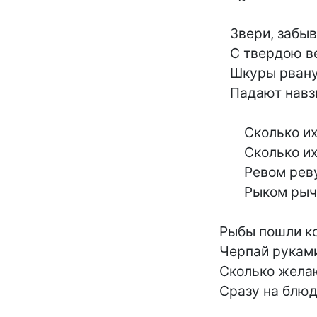
	   Звери, забыв вековечные страхи,

	   С твердою верой, что все по плечу,

	   Шкуры рванув на груди как рубахи,

	   Падают навзничь - бери не хочу!

	       Сколько их в кущах,

	       Сколько их в чащах -

	       Ревом ревущих,

	       Рыком рычащих!

	Рыбы пошли косяком против волн -

	Черпай руками, иди по ним вброд!

	Сколько желающих прямо на стол,

	Сразу на блюдо - и в рот!
