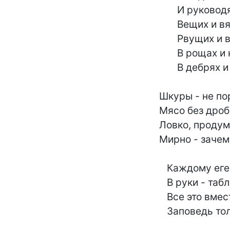
	       И руководящих,

	       Вещих и вящих,

	       Рвущих и врущих -

	       В рощах и кущах,

	       В дебрях и чащах!

	Шкуры - не порчены, рыба - живьем,

	Мясо без дроби - зубов не сломать,-

	Ловко, продуманно, просто, с умом,

	Мирно - зачем же стрелять!

	   Каждому егерю - белый передник!

	   В руки - таблички: "Не бей!", "Не губи!"

	   Все это вместе зовут - заповедник,-

	   Заповедь только одна: не убий!
