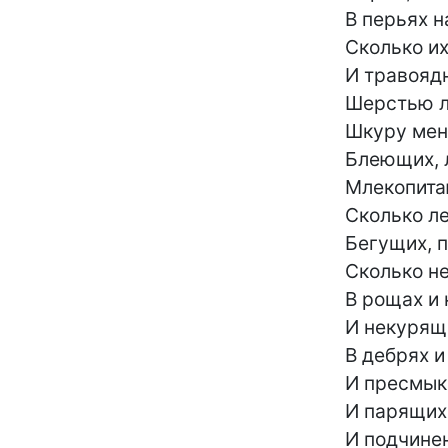
	       В перьях нарядных,

	       Сколько их, хищных

	       И травоядных,

	       Шерстью линяющих,

	       Шкуру меняющих,

	       Блеющих, лающих,

	       Млекопитающих,

	       Сколько летящих,

	       Бегущих, ползущих,

	       Сколько непьющих

	       В рощах и кущах

	       И некурящих

	       В дебрях и чащах,

	       И пресмыкающихся,

	       И парящих,

	       И подчиненных,
