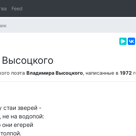
тва
Feed
ник
 Высоцкого
кого поэта
Владимира Высоцкого
, написанные в
1972
г