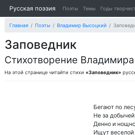
Русская поэзия
Поэты
Темы
Годы творчес
Главная
Поэты
Владимир Высоцкий
Заповед
Заповедник
Стихотворение Владимира
На этой странице читайти стихи
«Заповедник»
русс
	Бегают по лесу стаи зверей -

	Не за добычей, не на водопой:

	Денно и нощно они егерей

	Ищут веселой толпой.
