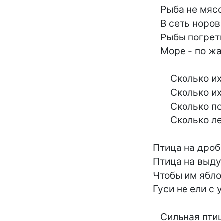
	   Рыба не мясо - она хладнокровней -

	   В сеть норовит, на крючок, в невода:

	   Рыбы погреться хотят на жаровне,-

	   Море - по жабры, вода - не вода!

	       Сколько их в кущах,

	       Сколько их в чащах -

	       Сколько ползущих,

	       Сколько летящих!

	Птица на дробь устремляет полет -

	Птица на выдумки стала хитра:

	Чтобы им яблоки всунуть в живот,

	Гуси не ели с утра.

	   Сильная птица сама на охоте
