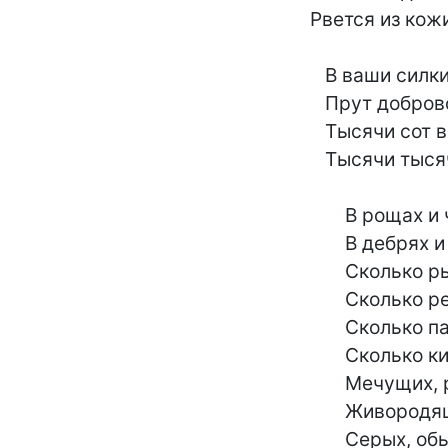
	Рвется из кожи вон.

	   В ваши силки - призадумайтесь, люди!-

	   Прут добровольно в отменных мехах

	   Тысячи сот в иностранной валюте,

	   Тысячи тысячей в наших деньгах.

	       В рощах и чащах,

	       В дебрях и кущах

	       Сколько рычащих,

	       Сколько ревущих,

	       Сколько пасущихся,

	       Сколько кишащих

	       Мечущих, рвущихся,

	       Живородящих,

	       Серых, обычных,
