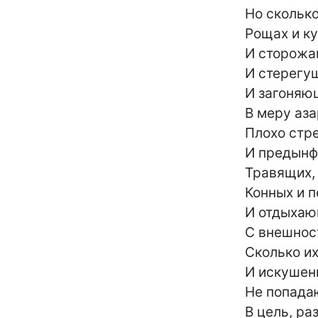
	       Но сколько в дебрях,

	       Рощах и кущах -

	       И сторожащих,

	       И стерегущих,

	       И загоняющих,

	       В меру азартных,

	       Плохо стреляющих,

	       И предынфарктных,

	       Травящих, лающих,

	       Конных и пеших,

	       И отдыхающих

	       С внешностью леших,

	       Сколько их, знающих

	       И искушенных,

	       Не попадающих

	       В цель, разозленных,
