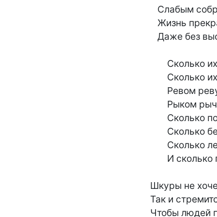
	   Слабым собратьям кричит: "Сторонись!"-

	   Жизнь прекращает в зените, на взлете,

	   Даже без выстрела падая вниз.

	       Сколько их в рощах,

	       Сколько их в чащах -

	       Ревом ревущих,

	       Рыком рычащих!

	       Сколько ползущих

	       Сколько бегущих,

	       Сколько летящих,

	       И сколько плывущих!

	Шкуры не хочет пушнина носить -

	Так и стремится в капкан и в загон,-

	Чтобы людей приодеть, утеплить,
