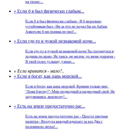
на троих....
» Если б я был физически слабым...
Если б я был физически слабым - Я б морально
устойчивым был,- Ни за что не ходил бы по бабам,
Алкоголю б ни грамма не пил!...
» Если где-то в чужой незнакомой ночи...
Если где-то в чужой незнакомой ночи Ты споткнулся и
ходишь по краю, Не таись, не молчи, до меня докричи -
Я твой голос услышу, узнаю....
» Если нравится - мало?..
» Если я богат, как царь морской...
Если я богат, как царь морской, Крикни только мне:
"Лови блесну!"- Мир подводный и надводный свой, Не
задумываясь, выплесну!...
» Есть на земле предостаточно рас...
Есть на земле предостаточно рас - Просто цветная
палитра,- Воздуха каждый вдыхает за раз Два с
половиною литра!...