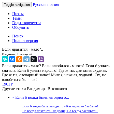
Русская поэзия
Toggle navigation
Поэты
Темы
Годы творчества
Обсудить
Поиск
Полная версия
Если нравится - мало?..
Владимир Высоцкий
Если нравится - мало? Если влюбился - много? Если б узнать
сначала, Если б узнать надолго! Где ж ты, фантазия скудная,
Где ж ты, словарный запас! Милая, нежная, чудная!.. Эх, не
влюбиться бы в вас!
1961 г.
Другие стихи Владимира Высоцкого
» Если б водка была на одного...
Если б водка была на одного - Как чудесно бы было!
Но всегда покурить - на двоих, Но всегда распивать -