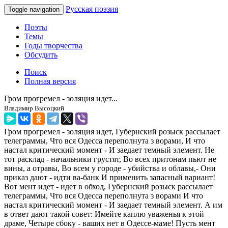
Русская поэзия
Toggle navigation
Поэты
Темы
Годы творчества
Обсудить
Поиск
Полная версия
Гром прогремел - золяция идет...
Владимир Высоцкий
Гром прогремел - золяция идет, Губернский розыск рассылает
телеграммы, Что вся Одесса переполнута з ворами, И что
настал критический момент - И заедает темный элемент. Не
тот расклад - начальники грустят, Во всех притонам пьют не
вины, а отравы, Во всем у городе - убийства и облавы,- Они
приказ дают - идти ва-банк И применить запасный вариант!
Вот мент идет - идет в обход, Губернский розыск рассылает
телеграммы, Что вся Одесса переполнута з ворами И что
настал критический момент - И заедает темный элемент. А им
в ответ дают такой совет: Имейте каплю уваженья к этой
драме, Четыре сбоку - ваших нет в Одессе-маме! Пусть мент