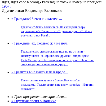
идет, идет себе в обход,- Расклад не тот - и номер не пройдет!
1967 г.
Другие стихи Владимира Высоцкого
» Граждане! Зачем толкаетесь...
Граждане! Зачем толкаетесь, На скандал и ссору
нарываетесь?- Сесть хотите? Дальняя дорога?.. Я вам
уступлю, ради Бога!...
» Граждане, ах, сколько ж я не пел...
Граждане, ах, сколько ж я не пел, но не от лени -
Некому: жена - в Париже, все дружки - сидят. Даже
Глеб Жеглов, что ботал чуть по новой фене - Ничего не
спел, чудак, пять вечеров подряд....
» Грезится мне наяву или в бреде...
Грезится мне наяву или в бреде, Как корабли
уплывают... Только своих я не вижу на рейде - Или они
забывают?...
» Гром прогремел - золяция идет...
» Грустная песня о Ванечке