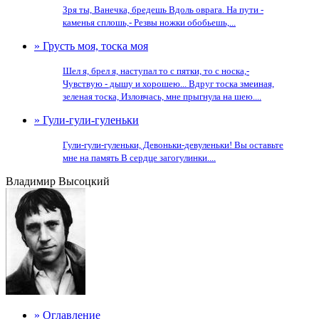
Зря ты, Ванечка, бредешь Вдоль оврага. На пути -
каменья сплошь,- Резвы ножки обобьешь,...
» Грусть моя, тоска моя
Шел я, брел я, наступал то с пятки, то с носка,-
Чувствую - дышу и хорошею... Вдруг тоска змеиная,
зеленая тоска, Изловчась, мне прыгнула на шею....
» Гули-гули-гуленьки
Гули-гули-гуленьки, Девоньки-девуленьки! Вы оставьте
мне на память В сердце загогулинки....
Владимир Высоцкий
» Оглавление