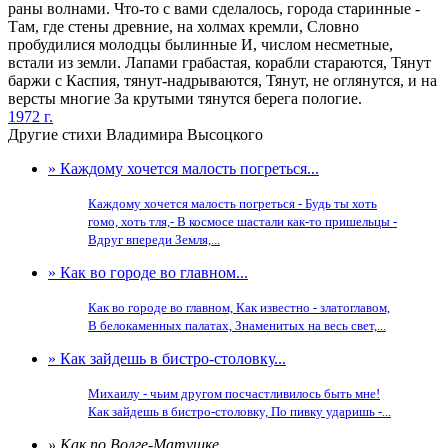
раны волнами. Что-то с вами сделалось, города старинные -
Там, где стены древние, на холмах кремли, Словно
пробудилися молодцы былинные И, числом несметные,
встали из земли. Лапами грабастая, корабли стараются, Тянут
баржи с Каспия, тянут-надрываются, Тянут, не оглянутся, и на
версты многие За крутыми тянутся берега пологие.
1972 г.
Другие стихи Владимира Высоцкого
» Каждому хочется малость погреться...
Каждому хочется малость погреться - Будь ты хоть
гомо, хоть тля,- В космосе шастали как-то пришельцы -
Вдруг впереди Земля,...
» Как во городе во главном...
Как во городе во главном, Как известно - златоглавом,
В белокаменных палатах, Знаменитых на весь свет,...
» Как зайдешь в бистро-столовку...
Михаилу - чьим другом посчастливилось быть мне!
Как зайдешь в бистро-столовку, По пивку ударишь -...
» Как по Волге-Матушке...