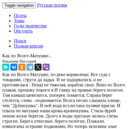
Русская поэзия
Toggle navigation
Поэты
Темы
Годы творчества
Обсудить
Поиск
Полная версия
Как по Волге-Матушке...
Владимир Высоцкий
Как по Волге-Матушке, по реке-кормилице, Все суда с
товарами, струги да ладьи. И не надорвалася, и не
притомилася - Ноша не тяжелая, корабли свои. Вниз по Волге
плавая, прохожу пороги я И гляжу на правые берега пологие.
Там камыш шевелится, поперек ломается, Справа берег
стелется, слева - поднимается. Волга песни слышала хлеще,
чем "Дубинушка", В ней вода исхлестана пулями врагов. И
плыла по матушке наша кровь-кровинушка, Стыла бурой
пеною возле берегов. Долго в воды пресные лились слезы
строгие. Берега отвесные, берега пологие, Плакали,
измызганы острыми подковами, Но теперь зализаны злые