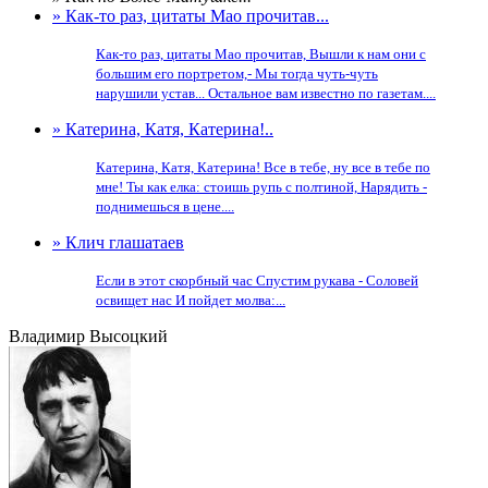
» Как-то раз, цитаты Мао прочитав...
Как-то раз, цитаты Мао прочитав, Вышли к нам они с
большим его портретом,- Мы тогда чуть-чуть
нарушили устав... Остальное вам известно по газетам....
» Катерина, Катя, Катерина!..
Катерина, Катя, Катерина! Все в тебе, ну все в тебе по
мне! Ты как елка: стоишь рупь с полтиной, Нарядить -
поднимешься в цене....
» Клич глашатаев
Если в этот скорбный час Спустим рукава - Соловей
освищeт нас И пойдет молва:...
Владимир Высоцкий