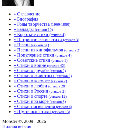
» Оглавление
» Биография
» Годы творчества
(1960-1980)
» Баллады
(стихов 19)
» Короткие стихи
(стихов 4)
» Патриотические стихи
(стихов 3)
» Песни
(стихов 61)
» Песни из кинофильмов
(стихов 2)
» Популярные стихи
(стихов 4)
» Советские стихи
(стихов 1)
» Стихи о войне
(стихов 42)
» Стихи о дружбе
(стихов 2)
» Стихи о животных
(стихов 3)
» Стихи о космосе
(стихов 2)
» Стихи о любви
(стихов 29)
» Стихи о России
(стихов 2)
» Стихи о спорте
(стихов 12)
» Стихи про море
(стихов 3)
» Стихи-посвящения
(стихов 4)
» Шуточные стихи
(стихов 13)
Monster ©, 2009 - 2026
Полная версия