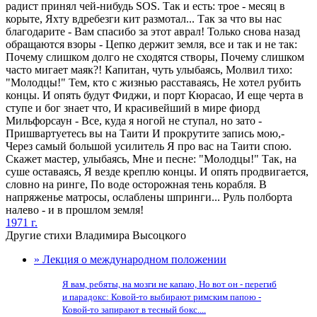
радист принял чей-нибудь SOS. Так и есть: трое - месяц в
корыте, Яхту вдребезги кит размотал... Так за что вы нас
благодарите - Вам спасибо за этот аврал! Только снова назад
обращаются взоры - Цепко держит земля, все и так и не так:
Почему слишком долго не сходятся створы, Почему слишком
часто мигает маяк?! Капитан, чуть улыбаясь, Молвил тихо:
"Молодцы!" Тем, кто с жизнью расставаясь, Не хотел рубить
концы. И опять будут Фиджи, и порт Кюрасао, И еще черта в
ступе и бог знает что, И красивейший в мире фиорд
Мильфорсаун - Все, куда я ногой не ступал, но зато -
Пришвартуетесь вы на Таити И прокрутите запись мою,-
Через самый большой усилитель Я про вас на Таити спою.
Скажет мастер, улыбаясь, Мне и песне: "Молодцы!" Так, на
суше оставаясь, Я везде креплю концы. И опять продвигается,
словно на ринге, По воде осторожная тень корабля. В
напряженье матросы, ослаблены шпринги... Руль полборта
налево - и в прошлом земля!
1971 г.
Другие стихи Владимира Высоцкого
» Лекция о международном положении
Я вам, ребяты, на мозги не капаю, Но вот он - перегиб
и парадокс: Ковой-то выбирают римским папою -
Ковой-то запирают в тесный бокс....