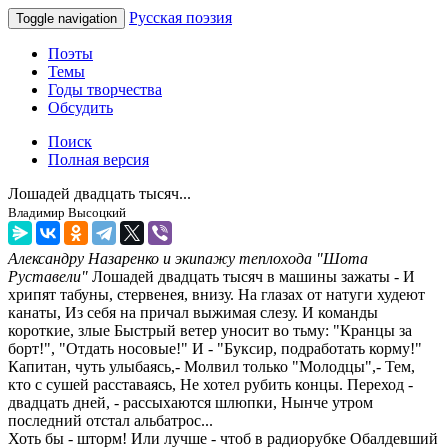
Русская поэзия
Toggle navigation
Поэты
Темы
Годы творчества
Обсудить
Поиск
Полная версия
Лошадей двадцать тысяч...
Владимир Высоцкий
Александру Назаренко и экипажу теплохода "Шота
Руставели"
Лошадей двадцать тысяч в машины зажаты - И
хрипят табуны, стервенея, внизу. На глазах от натуги худеют
канаты, Из себя на причал выжимая слезу. И команды
короткие, злые Быстрый ветер уносит во тьму: "Кранцы за
борт!", "Отдать носовые!" И - "Буксир, подработать корму!"
Капитан, чуть улыбаясь,- Молвил только "Молодцы",- Тем,
кто с сушей расставаясь, Не хотел рубить концы. Переход -
двадцать дней, - рассыхаются шлюпки, Нынче утром
последний отстал альбатрос...
Хоть бы - шторм! Или лучше - чтоб в радиорубке Обалдевший