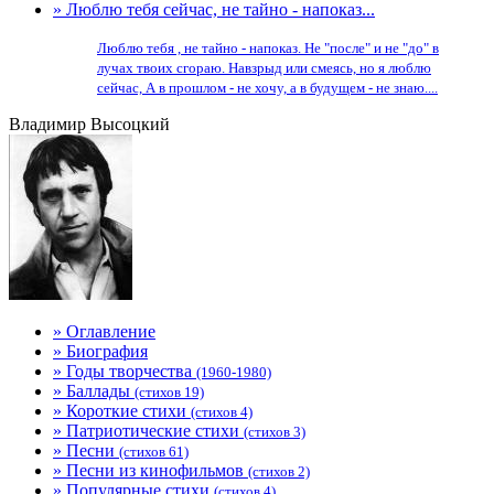
» Люблю тебя сейчас, не тайно - напоказ...
Люблю тебя , не тайно - напоказ. Не "после" и не "до" в
лучах твоих сгораю. Навзрыд или смеясь, но я люблю
сейчас, А в прошлом - не хочу, а в будущем - не знаю....
Владимир Высоцкий
» Оглавление
» Биография
» Годы творчества
(1960-1980)
» Баллады
(стихов 19)
» Короткие стихи
(стихов 4)
» Патриотические стихи
(стихов 3)
» Песни
(стихов 61)
» Песни из кинофильмов
(стихов 2)
» Популярные стихи
(стихов 4)