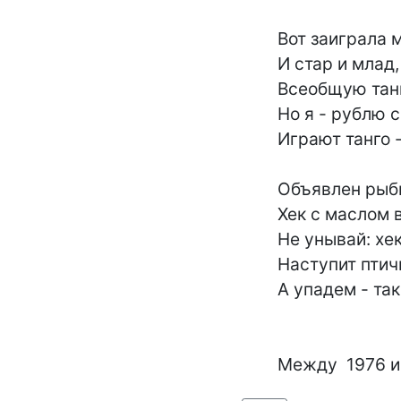
	Вот заиграла музыка для всех -

	И стар и млад, приученный к порядку,

	Всеобщую танцуют физзарядку,-

	Но я - рублю сплеча, как дровосек:

	Играют танго - я иду вприсядку.

	Объявлен рыбный день - о чем грустим!

	Хек с маслом в глотку - и молчим, как рыбы.

	Не унывай: хек семге - побратим...

	Наступит птичий день - мы полетим,

	А упадем - так спирту на ушибы!

	Между  1976 и