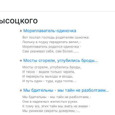
Высоцкого
»
Мореплаватель-одиночка
Вот послал господь родителям сыночка:

Люльку в лодку переделать велел,-

Мореплаватель родился одиночка -

Сам укачивал себя, сам болел......
»
Мосты сгорели, углубились броды...
Мосты сгорели, углубились броды,

И тесно - видим только черепа,

И перекрыты выходы и входы,

И путь один - туда, куда толпа....
»
Мы бдительны - мы тайн не разболтаем...
Мы бдительны - мы тайн не разболтаем,-

Они в надежных жилистых руках.

К тому же, этих тайн мы знать не знаем -

Мы умникам секреты доверяем,-...