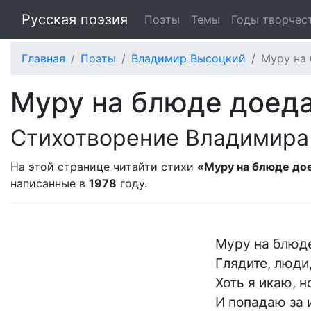
Русская поэзия
Поэты
Темы
Годы творчес
Главная
Поэты
Владимир Высоцкий
Муру на 
Муру на блюде доеда
Стихотворение Владимира
На этой странице читайти стихи
«Муру на блюде до
написанные в
1978
году.
	Муру на блюде доедаю подчистую.

	Глядите, люди, как я смело протестую!

	Хоть я икаю, но твердею, как Спаситель,

	И попадаю за идею в вытрезвитель.
