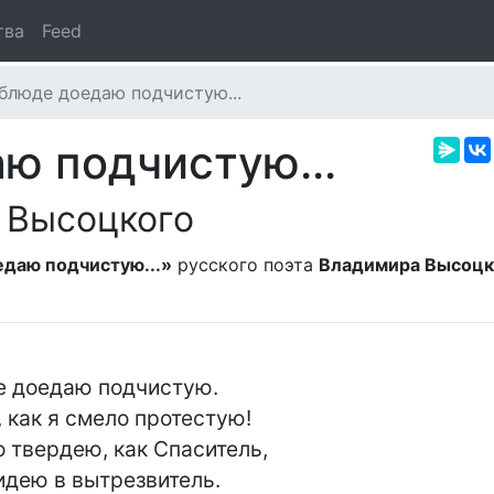
тва
Feed
блюде доедаю подчистую...
ю подчистую...
 Высоцкого
едаю подчистую...»
русского поэта
Владимира Высоцк