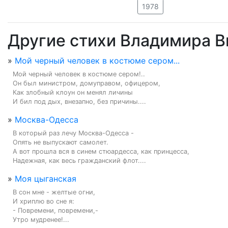
1978
Другие стихи Владимира 
»
Мой черный человек в костюме сером...
Мой черный человек в костюме сером!..

Он был министром, домуправом, офицером,

Как злобный клоун он менял личины

И бил под дых, внезапно, без причины....
»
Москва-Одесса
В который раз лечу Москва-Одесса -

Опять не выпускают самолет.

А вот прошла вся в синем стюардесса, как принцесса,

Надежная, как весь гражданский флот....
»
Моя цыганская
В сон мне - желтые огни,

И хриплю во сне я:

- Повремени, повремени,-

Утро мудренее!...