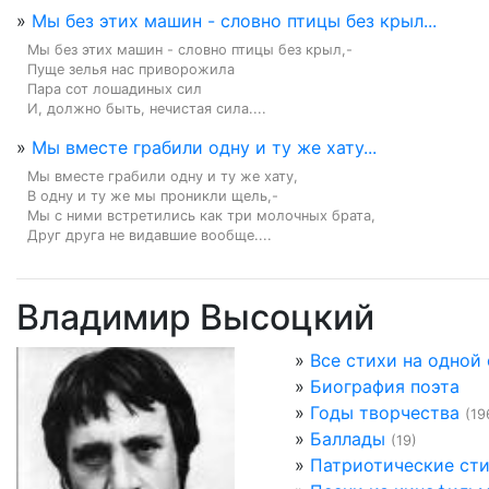
»
Мы без этих машин - словно птицы без крыл...
Мы без этих машин - словно птицы без крыл,-

Пуще зелья нас приворожила

Пара сот лошадиных сил

И, должно быть, нечистая сила....
»
Мы вместе грабили одну и ту же хату...
Мы вместе грабили одну и ту же хату,

В одну и ту же мы проникли щель,-

Мы с ними встретились как три молочных брата,

Друг друга не видавшие вообще....
Владимир Высоцкий
»
Все стихи на одной
»
Биография поэта
»
Годы творчества
(19
»
Баллады
(19)
»
Патриотические ст