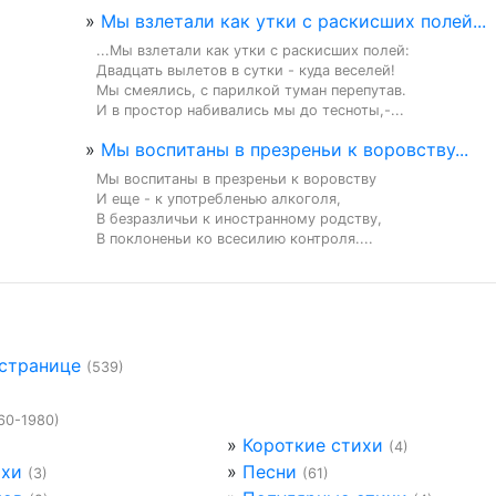
»
Мы взлетали как утки с раскисших полей...
...Мы взлетали как утки с раскисших полей:

Двадцать вылетов в сутки - куда веселей!

Мы смеялись, с парилкой туман перепутав.

И в простор набивались мы до тесноты,-...
»
Мы воспитаны в презреньи к воровству...
Мы воспитаны в презреньи к воровству

И еще - к употребленью алкоголя,

В безразличьи к иностранному родству,

В поклоненьи ко всесилию контроля....
 странице
(539)
60-1980)
»
Короткие стихи
(4)
ихи
»
Песни
(3)
(61)