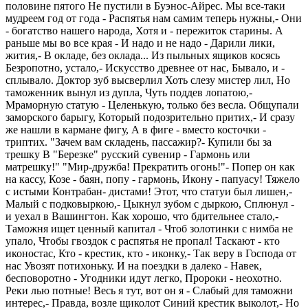
половине пятого Не пустили в Буэнос-Айрес. Мы все-таки
мудреем год от года - Распятья нам самим теперь нужны,- Они
- богатство нашего народа, Хотя и - пережиток старины. А
раньше мы во все края - И надо и не надо - Дарили лики,
жития,- В окладе, без оклада... Из пыльных ящиков косясь
Безропотно, устало,- Искусство древнее от нас, Бывало, и -
сплывало. Доктор зуб высверлил Хоть слезу мистер лил, Но
таможенник вынул из дупла, Чуть поддев лопатою,-
Мраморную статую - Целенькую, только без весла. Общупали
заморского барыгу, Который подозрительно притих,- И сразу
же нашли в кармане фигу, А в фиге - вместо косточки -
триптих. "Зачем вам складень, пассажир?- Купили бы за
трешку В "Березке" русский сувенир - Гармонь или
матрешку!" "Мир-дружба! Прекратить огонь!"- Попер он как
на кассу, Козе - баян, попу - гармонь, Икону - папуасу! Тяжело
с истыми Контрабан- дистами! Этот, что статуи был лишен,-
Малый с подковыркою,- Цыкнул зубом с дыркою, Сплюнул -
и уехал в Вашингтон. Как хорошо, что бдительнее стало,-
Таможня ищет ценный капитал - Чтоб золотинки с нимба не
упало, Чтобы гвоздок с распятья не пропал! Таскают - кто
иконостас, Кто - крестик, кто - иконку,- Так веру в Господа от
нас Увозят потихоньку. И на поездки в далеко - Навек,
бесповоротно - Угодники идут легко, Пророки - неохотно.
Реки лью потные! Весь я тут, вот он я - Слабый для таможни
интерес,- Правда, возле щиколот Синий крестик выколот,- Но