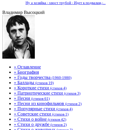
Ну а хозяйка - хвост трубой - Идет к подвалам,-...
Владимир Высоцкий
» Оглавление
» Биография
» Годы творчества
(1960-1980)
» Баллады
(стихов 19)
» Короткие стихи
(стихов 4)
» Патриотические стихи
(стихов 3)
» Песни
(стихов 61)
» Песни из кинофильмов
(стихов 2)
» Популярные стихи
(стихов 4)
» Советские стихи
(стихов 1)
» Стихи о войне
(стихов 42)
» Стихи о дружбе
(стихов 2)
» Стихи о животных
(стихов 3)