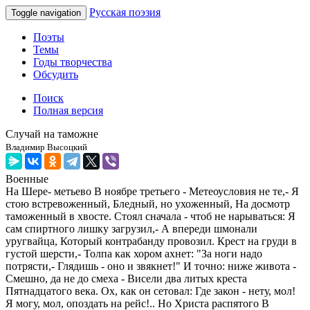
Русская поэзия
Toggle navigation
Поэты
Темы
Годы творчества
Обсудить
Поиск
Полная версия
Случай на таможне
Владимир Высоцкий
Военные
На Шере- метьево В ноябре третьего - Метеоусловия не те,- Я
стою встревоженный, Бледный, но ухоженный, На досмотр
таможенный в хвосте. Стоял сначала - чтоб не нарываться: Я
сам спиртного лишку загрузил,- А впереди шмонали
уругвайца, Который контрабанду провозил. Крест на груди в
густой шерсти,- Толпа как хором ахнет: "За ноги надо
потрясти,- Глядишь - оно и звякнет!" И точно: ниже живота -
Смешно, да не до смеха - Висели два литых креста
Пятнадцатого века. Ох, как он сетовал: Где закон - нету, мол!
Я могу, мол, опоздать на рейс!.. Но Христа распятого В