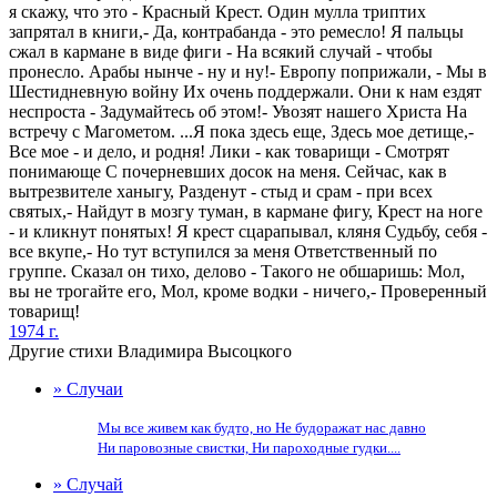
я скажу, что это - Красный Крест. Один мулла триптих
запрятал в книги,- Да, контрабанда - это ремесло! Я пальцы
сжал в кармане в виде фиги - На всякий случай - чтобы
пронесло. Арабы нынче - ну и ну!- Европу поприжали, - Мы в
Шестидневную войну Их очень поддержали. Они к нам ездят
неспроста - Задумайтесь об этом!- Увозят нашего Христа На
встречу с Магометом. ...Я пока здесь еще, Здесь мое детище,-
Все мое - и дело, и родня! Лики - как товарищи - Смотрят
понимающе С почерневших досок на меня. Сейчас, как в
вытрезвителе ханыгу, Разденут - стыд и срам - при всех
святых,- Найдут в мозгу туман, в кармане фигу, Крест на ноге
- и кликнут понятых! Я крест сцарапывал, кляня Судьбу, себя -
все вкупе,- Но тут вступился за меня Ответственный по
группе. Сказал он тихо, делово - Такого не обшаришь: Мол,
вы не трогайте его, Мол, кроме водки - ничего,- Проверенный
товарищ!
1974 г.
Другие стихи Владимира Высоцкого
» Случаи
Мы все живем как будто, но Не будоражат нас давно
Ни паровозные свистки, Ни пароходные гудки....
» Случай