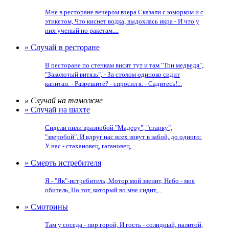
Мне в ресторане вечером вчера Сказали с юморком и с
этикетом, Что киснет водка, выдохлась икра - И что у
них ученый по ракетам....
» Случай в ресторане
В ресторане по стенкам висят тут и там "Три медведя",
"Заколотый витязь", - За столом одиноко сидит
капитан. - Разрешите? - спросил я. - Садитесь!...
» Случай на таможне
» Случай на шахте
Сидели пили вразнобой "Мадеру", "старку",
"зверобой", И вдруг нас всех зовут в забой, до одного:
У нас - стахановец, гагановец,...
» Смерть истребителя
Я - "Як"-истребитель, Мотор мой звенит, Небо - моя
обитель, Но тот, который во мне сидит,...
» Смотрины
Там у соседа - пир горой, И гость - солидный, налитой,