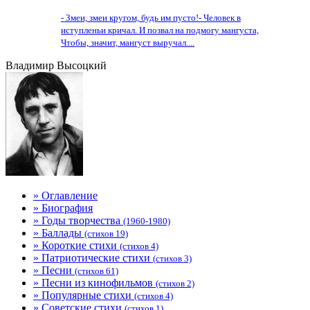
- Змеи, змеи кругом, будь им пусто!- Человек в
иступленьи кричал. И позвал на подмогу мангуста,
Чтобы, значит, мангуст выручал....
Владимир Высоцкий
» Оглавление
» Биография
» Годы творчества
(1960-1980)
» Баллады
(стихов 19)
» Короткие стихи
(стихов 4)
» Патриотические стихи
(стихов 3)
» Песни
(стихов 61)
» Песни из кинофильмов
(стихов 2)
» Популярные стихи
(стихов 4)
» Советские стихи
(стихов 1)