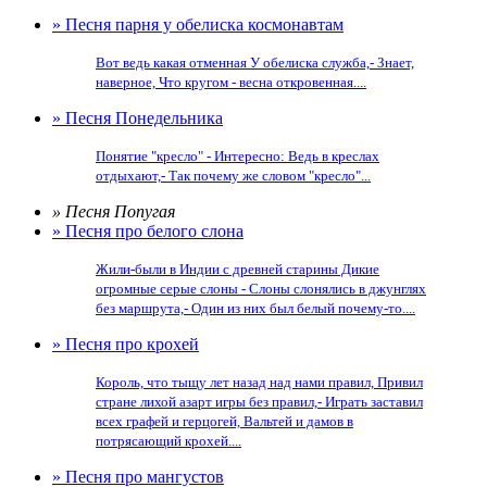
» Песня парня у обелиска космонавтам
Вот ведь какая отменная У обелиска служба,- Знает,
наверное, Что кругом - весна откровенная....
» Песня Понедельника
Понятие "кресло" - Интересно: Ведь в креслах
отдыхают,- Так почему же словом "кресло"...
» Песня Попугая
» Песня про белого слона
Жили-были в Индии с древней старины Дикие
огромные серые слоны - Слоны слонялись в джунглях
без маршрута,- Один из них был белый почему-то....
» Песня про крохей
Король, что тыщу лет назад над нами правил, Привил
стране лихой азарт игры без правил,- Играть заставил
всех графей и герцогей, Вальтей и дамов в
потрясающий крохей....
» Песня про мангустов