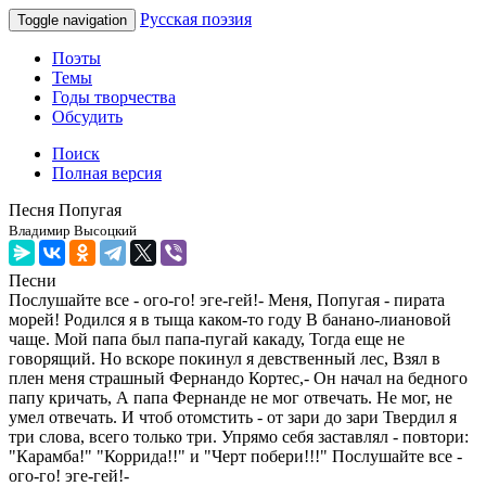
Русская поэзия
Toggle navigation
Поэты
Темы
Годы творчества
Обсудить
Поиск
Полная версия
Песня Попугая
Владимир Высоцкий
Песни
Послушайте все - ого-го! эге-гей!- Меня, Попугая - пирата
морей! Родился я в тыща каком-то году В банано-лиановой
чаще. Мой папа был папа-пугай какаду, Тогда еще не
говорящий. Но вскоре покинул я девственный лес, Взял в
плен меня страшный Фернандо Кортес,- Он начал на бедного
папу кричать, А папа Фернанде не мог отвечать. Не мог, не
умел отвечать. И чтоб отомстить - от зари до зари Твердил я
три слова, всего только три. Упрямо себя заставлял - повтори:
"Карамба!" "Коррида!!" и "Черт побери!!!" Послушайте все -
ого-го! эге-гей!-