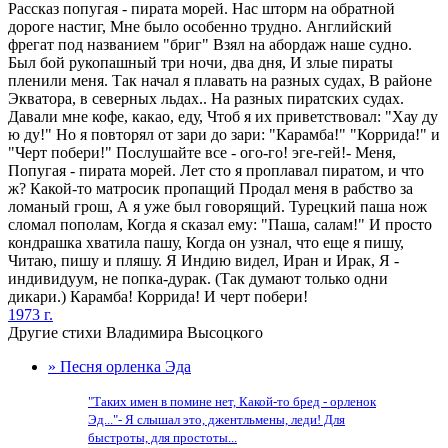
Рассказ попугая - пирата морей. Нас шторм на обратной
дороге настиг, Мне было особенно трудно. Английский
фрегат под названием "бриг" Взял на абордаж наше судно.
Был бой рукопашный три ночи, два дня, И злые пираты
пленили меня. Так начал я плавать на разных судах, В районе
Экватора, в северных льдах.. На разных пиратских судах.
Давали мне кофе, какао, еду, Чтоб я их приветствовал: "Хау ду
ю ду!" Но я повторял от зари до зари: "Карамба!" "Коррида!" и
"Черт побери!" Послушайте все - ого-го! эге-гей!- Меня,
Попугая - пирата морей. Лет сто я проплавал пиратом, и что
ж? Какой-то матросик пропащий Продал меня в рабство за
ломаный грош, А я уже был говорящий. Турецкий паша нож
сломал пополам, Когда я сказал ему: "Паша, салам!" И просто
кондрашка хватила пашу, Когда он узнал, что еще я пишу,
Читаю, пишу и пляшу. Я Индию видел, Иран и Ирак, Я -
индивидуум, не попка-дурак. (Так думают только одни
дикари.) Карамба! Коррида! И черт побери!
1973 г.
Другие стихи Владимира Высоцкого
» Песня орленка Эда
"Таких имен в помине нет, Какой-то бред - орленок
Эд..."- Я слышал это, джентльмены, леди! Для
быстроты, для простоты...