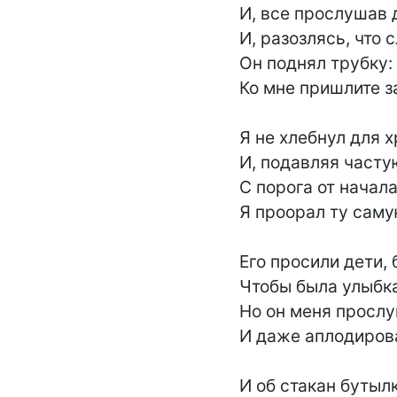
И, все прослушав д
И, разозлясь, что с
Он поднял трубку: 
Ко мне пришлите за
Я не хлебнул для х
И, подавляя частую
С порога от начала
Я проорал ту самую
Его просили дети, 
Чтобы была улыбка 
Но он меня прослу
И даже аплодирова
И об стакан бутылк