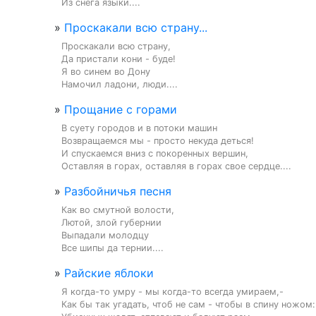
Из снега языки....
»
Проскакали всю страну...
Проскакали всю страну,

Да пристали кони - буде!

Я во синем во Дону

Намочил ладони, люди....
»
Прощание с горами
В суету городов и в потоки машин

Возвращаемся мы - просто некуда деться!

И спускаемся вниз с покоренных вершин,

Оставляя в горах, оставляя в горах свое сердце....
»
Разбойничья песня
Как во смутной волости,

Лютой, злой губернии

Выпадали молодцу

Все шипы да тернии....
»
Райские яблоки
Я когда-то умру - мы когда-то всегда умираем,-

Как бы так угадать, чтоб не сам - чтобы в спину ножом:
