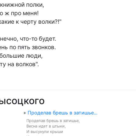
книжной полки,

о ж про меня!

акие к черту волки?!"

нечно, что-то будет.

нь по пять звонков.

 большие люди,

ту на волков".
Высоцкого
»
Проделав брешь в затишье...
Проделав брешь в затишье,

Весна идет в штыки,

И высунули крыши
