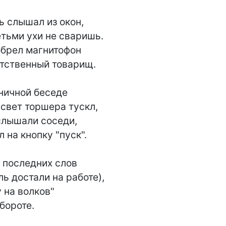
 слышал из окон,

тьми ухи не сваришь.

обрел магнитофон

тственный товарищ.

ничной беседе

 свет торшера тускл,

слышали соседи,

 на кнопку "пуск".

 последних слов

 достали на работе),

на волков"

бороте.
