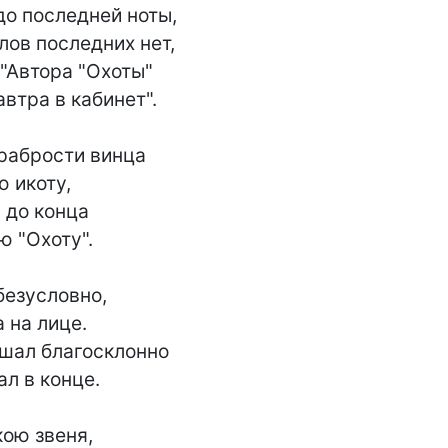
о последней ноты,

лов последних нет,

"Автора "Охоты"

втра в кабинет".

рабрости винца

 икоту,

 до конца

 "Охоту".

безусловно,

на лице.

шал благосклонно

л в конце.

ою звеня,
