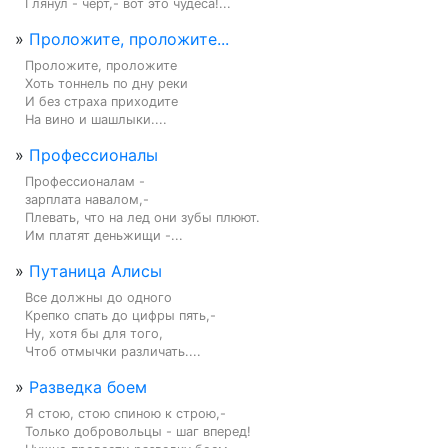
Глянул - черт,- вот это чудеса!...
»
Проложите, проложите...
Проложите, проложите

Хоть тоннель по дну реки

И без страха приходите

На вино и шашлыки....
»
Профессионалы
Профессионалам -

зарплата навалом,-

Плевать, что на лед они зубы плюют.

Им платят деньжищи -...
»
Путаница Алисы
Все должны до одного

Крепко спать до цифры пять,-

Ну, хотя бы для того,

Чтоб отмычки различать....
»
Разведка боем
Я стою, стою спиною к строю,-

Только добровольцы - шаг вперед!
