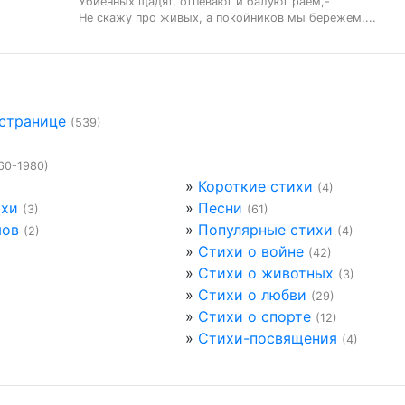
Убиенных щадят, отпевают и балуют раем,-

Не скажу про живых, а покойников мы бережем....
 странице
(539)
60-1980)
»
Короткие стихи
(4)
ихи
»
Песни
(3)
(61)
мов
»
Популярные стихи
(2)
(4)
»
Стихи о войне
(42)
»
Стихи о животных
(3)
»
Стихи о любви
(29)
»
Стихи о спорте
(12)
»
Стихи-посвящения
(4)