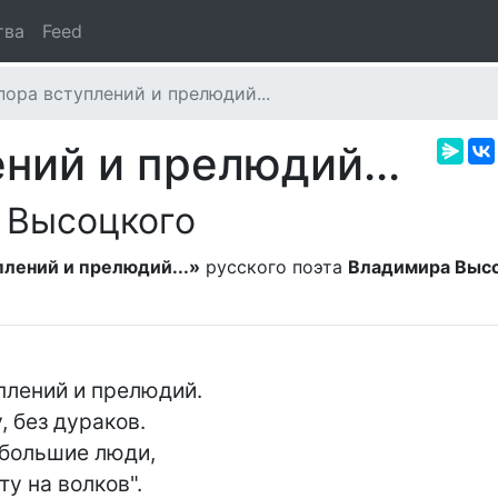
тва
Feed
ора вступлений и прелюдий...
ний и прелюдий...
 Высоцкого
лений и прелюдий...»
русского поэта
Владимира Выс
лений и прелюдий.

 без дураков.

 большие люди,

у на волков".
