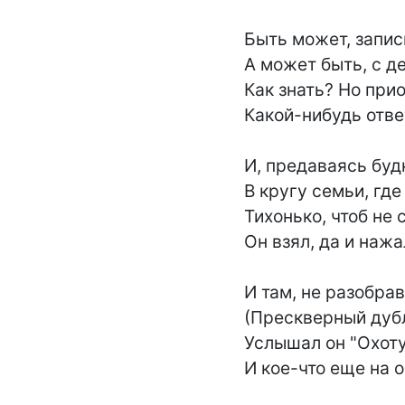
Быть может, запись
А может быть, с де
Как знать? Но при
Какой-нибудь отве
И, предаваясь буд
В кругу семьи, где
Тихонько, чтоб не 
Он взял, да и нажал
И там, не разобрав
(Прескверный дубль
Услышал он "Охоту 
И кое-что еще на о