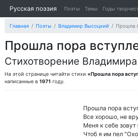
Русская поэзия
Поэты
Темы
Годы творчес
Главная
Поэты
Владимир Высоцкий
Прошла п
Прошла пора вступле
Стихотворение Владимира
На этой странице читайти стихи
«Прошла пора вступ
написанные в
1971
году.
Прошла пора вступ
Все хорошо, не вру,
Меня к себе зовут
Чтоб я им пел "Охот