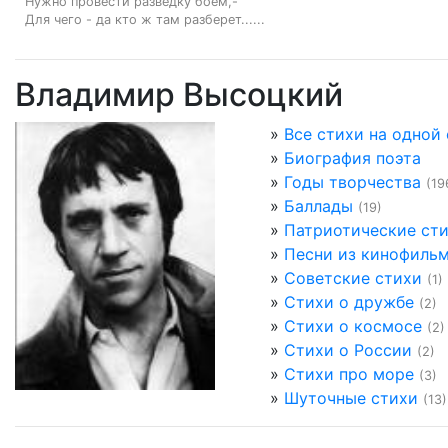
Нужно провести разведку боем,-

Для чего - да кто ж там разберет......
Владимир Высоцкий
»
Все стихи на одной
»
Биография поэта
»
Годы творчества
(19
»
Баллады
(19)
»
Патриотические ст
»
Песни из кинофиль
»
Советские стихи
(1)
»
Стихи о дружбе
(2)
»
Стихи о космосе
(2)
»
Стихи о России
(2)
»
Стихи про море
(3)
»
Шуточные стихи
(13)