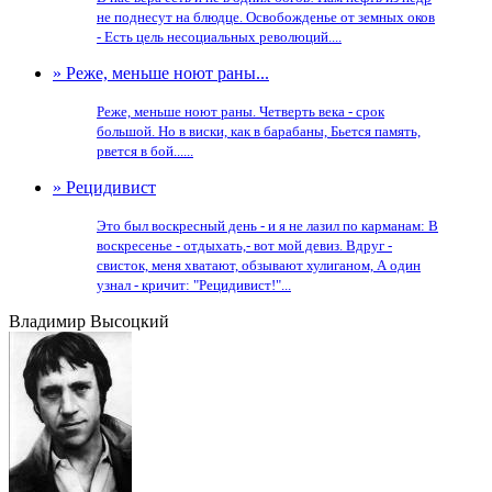
не поднесут на блюдце. Освобожденье от земных оков
- Есть цель несоциальных революций....
» Реже, меньше ноют раны...
Реже, меньше ноют раны. Четверть века - срок
большой. Но в виски, как в барабаны, Бьется память,
рвется в бой......
» Рецидивист
Это был воскресный день - и я не лазил по карманам: В
воскресенье - отдыхать,- вот мой девиз. Вдруг -
свисток, меня хватают, обзывают хулиганом, А один
узнал - кричит: "Рецидивист!"...
Владимир Высоцкий