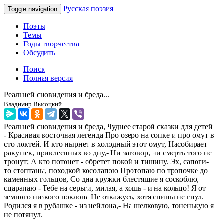
Русская поэзия
Toggle navigation
Поэты
Темы
Годы творчества
Обсудить
Поиск
Полная версия
Реальней сновидения и бреда...
Владимир Высоцкий
Реальней сновидения и бреда, Чуднее старой сказки для детей
- Красивая восточная легенда Про озеро на сопке и про омут в
сто локтей. И кто нырнет в холодный этот омут, Насобирает
ракушек, приклеенных ко дну,- Ни заговор, ни смерть того не
тронут; А кто потонет - обретет покой и тишину. Эх, сапоги-
то стоптаны, походкой косолапою Протопаю по тропочке до
каменных гольцов, Со дна кружки блестящие я соскоблю,
сцарапаю - Тебе на серьги, милая, а хошь - и на кольцо! Я от
земного низкого поклона Не откажусь, хотя спины не гнул.
Родился я в рубашке - из нейлона,- На шелковую, тоненькую я
не потянул.