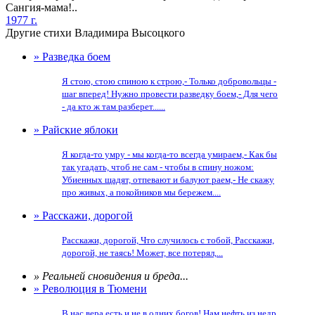
Сангия-мама!..
1977 г.
Другие стихи Владимира Высоцкого
» Разведка боем
Я стою, стою спиною к строю,- Только добровольцы -
шаг вперед! Нужно провести разведку боем,- Для чего
- да кто ж там разберет......
» Райские яблоки
Я когда-то умру - мы когда-то всегда умираем,- Как бы
так угадать, чтоб не сам - чтобы в спину ножом:
Убиенных щадят, отпевают и балуют раем,- Не скажу
про живых, а покойников мы бережем....
» Расскажи, дорогой
Расскажи, дорогой, Что случилось с тобой, Расскажи,
дорогой, не таясь! Может, все потерял,...
» Реальней сновидения и бреда...
» Революция в Тюмени
В нас вера есть и не в одних богов! Нам нефть из недр