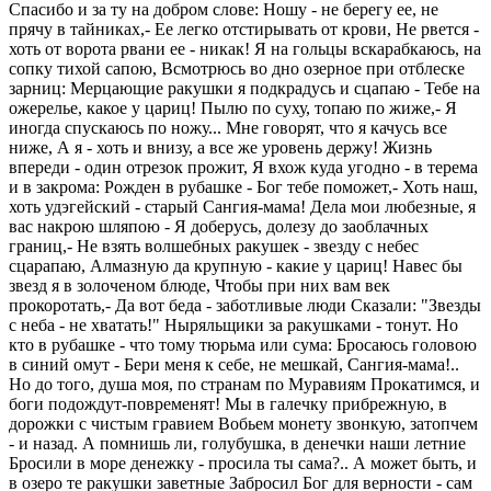
Спасибо и за ту на добром слове: Ношу - не берегу ее, не
прячу в тайниках,- Ее легко отстирывать от крови, Не рвется -
хоть от ворота рвани ее - никак! Я на гольцы вскарабкаюсь, на
сопку тихой сапою, Всмотрюсь во дно озерное при отблеске
зарниц: Мерцающие ракушки я подкрадусь и сцапаю - Тебе на
ожерелье, какое у цариц! Пылю по суху, топаю по жиже,- Я
иногда спускаюсь по ножу... Мне говорят, что я качусь все
ниже, А я - хоть и внизу, а все же уровень держу! Жизнь
впереди - один отрезок прожит, Я вхож куда угодно - в терема
и в закрома: Рожден в рубашке - Бог тебе поможет,- Хоть наш,
хоть удэгейский - старый Сангия-мама! Дела мои любезные, я
вас накрою шляпою - Я доберусь, долезу до заоблачных
границ,- Не взять волшебных ракушек - звезду с небес
сцарапаю, Алмазную да крупную - какие у цариц! Навес бы
звезд я в золоченом блюде, Чтобы при них вам век
прокоротать,- Да вот беда - заботливые люди Сказали: "Звезды
с неба - не хватать!" Ныряльщики за ракушками - тонут. Но
кто в рубашке - что тому тюрьма или сума: Бросаюсь головою
в синий омут - Бери меня к себе, не мешкай, Сангия-мама!..
Но до того, душа моя, по странам по Муравиям Прокатимся, и
боги подождут-повременят! Мы в галечку прибрежную, в
дорожки с чистым гравием Вобьем монету звонкую, затопчем
- и назад. А помнишь ли, голубушка, в денечки наши летние
Бросили в море денежку - просила ты сама?.. А может быть, и
в озеро те ракушки заветные Забросил Бог для верности - сам