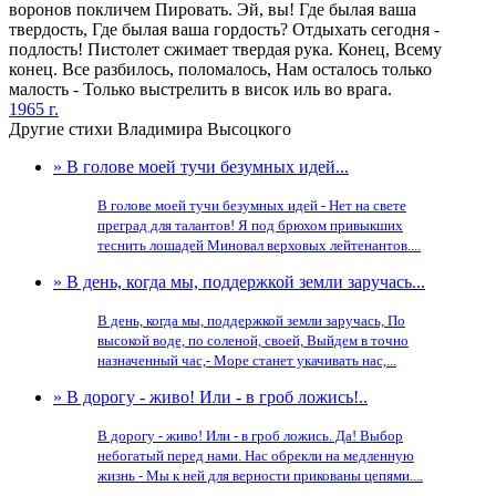
воронов покличем Пировать. Эй, вы! Где былая ваша
твердость, Где былая ваша гордость? Отдыхать сегодня -
подлость! Пистолет сжимает твердая рука. Конец, Всему
конец. Все разбилось, поломалось, Нам осталось только
малость - Только выстрелить в висок иль во врага.
1965 г.
Другие стихи Владимира Высоцкого
» В голове моей тучи безумных идей...
В голове моей тучи безумных идей - Нет на свете
преград для талантов! Я под брюхом привыкших
теснить лошадей Миновал верховых лейтенантов....
» В день, когда мы, поддержкой земли заручась...
В день, когда мы, поддержкой земли заручась, По
высокой воде, по соленой, своей, Выйдем в точно
назначенный час,- Море станет укачивать нас,...
» В дорогу - живо! Или - в гроб ложись!..
В дорогу - живо! Или - в гроб ложись. Да! Выбор
небогатый перед нами. Нас обрекли на медленную
жизнь - Мы к ней для верности прикованы цепями....