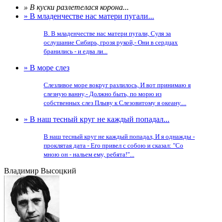
» В куски разлетелася корона...
» В младенчестве нас матери пугали...
В. В младенчестве нас матери пугали, Суля за
ослушание Сибирь, грозя рукой,- Они в сердцах
бранились - и едва ли...
» В море слез
Слезливое море вокруг разлилось, И вот принимаю я
слезную ванну,- Должно быть, по морю из
собственных слез Плыву к Слезовитому я океану....
» В наш тесный круг не каждый попадал...
В наш тесный круг не каждый попадал, И я однажды -
проклятая дата - Его привел с собою и сказал: "Со
мною он - нальем ему, ребята!"...
Владимир Высоцкий