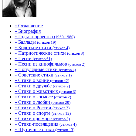
» Оглавление
» Биография
» Годы творчества
(1960-1980)
» Баллады
(стихов 19)
» Короткие стихи
(стихов 4)
» Патриотические стихи
(стихов 3)
» Песни
(стихов 61)
» Песни из кинофильмов
(стихов 2)
» Популярные стихи
(стихов 4)
» Советские стихи
(стихов 1)
» Стихи о войне
(стихов 42)
» Стихи о дружбе
(стихов 2)
» Стихи о животных
(стихов 3)
» Стихи о космосе
(стихов 2)
» Стихи о любви
(стихов 29)
» Стихи о России
(стихов 2)
» Стихи о спорте
(стихов 12)
» Стихи про море
(стихов 3)
» Стихи-посвящения
(стихов 4)
» Шуточные стихи
(стихов 13)