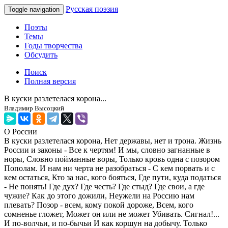
Русская поэзия
Toggle navigation
Поэты
Темы
Годы творчества
Обсудить
Поиск
Полная версия
В куски разлетелася корона...
Владимир Высоцкий
О России
В куски разлетелася корона, Нет державы, нет и трона. Жизнь
России и законы - Все к чертям! И мы, словно загнанные в
норы, Словно пойманные воры, Только кровь одна с позором
Пополам. И нам ни черта не разобраться - С кем порвать и с
кем остаться, Кто за нас, кого бояться, Где пути, куда податься
- Не понять! Где дух? Где честь? Где стыд? Где свои, а где
чужие? Как до этого дожили, Неужели на Россию нам
плевать? Позор - всем, кому покой дороже, Всем, кого
сомненье гложет, Может он или не может Убивать. Сигнал!...
И по-волчьи, и по-бычьи И как коршун на добычу. Только