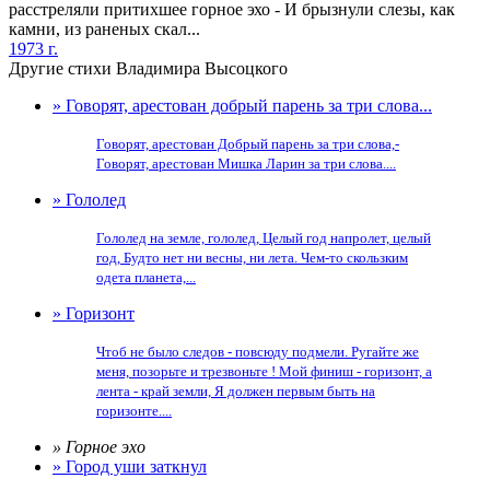
расстреляли притихшее горное эхо - И брызнули слезы, как
камни, из раненых скал...
1973 г.
Другие стихи Владимира Высоцкого
» Говорят, арестован добрый парень за три слова...
Говорят, арестован Добрый парень за три слова,-
Говорят, арестован Мишка Ларин за три слова....
» Гололед
Гололед на земле, гололед, Целый год напролет, целый
год, Будто нет ни весны, ни лета. Чем-то скользким
одета планета,...
» Горизонт
Чтоб не было следов - повсюду подмели. Ругайте же
меня, позорьте и трезвоньте ! Мой финиш - горизонт, а
лента - край земли, Я должен первым быть на
горизонте....
» Горное эхо
» Город уши заткнул