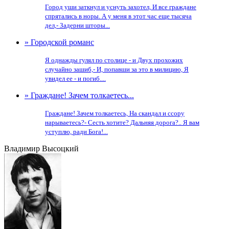
Город уши заткнул и уснуть захотел, И все граждане
спрятались в норы. А у меня в этот час еще тысяча
дел,- Задерни шторы...
» Городской романс
Я однажды гулял по столице - и Двух прохожих
случайно зашиб,- И, попавши за это в милицию, Я
увидел ее - и погиб....
» Граждане! Зачем толкаетесь...
Граждане! Зачем толкаетесь, На скандал и ссору
нарываетесь?- Сесть хотите? Дальняя дорога?.. Я вам
уступлю, ради Бога!...
Владимир Высоцкий