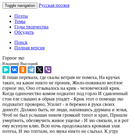
Русская поэзия
Toggle navigation
Поэты
Темы
Годы творчества
Обсудить
Поиск
Полная версия
Горное эхо
Владимир Высоцкий
В тиши перевала, где скалы ветрам не помеха, На кручах
таких, на какие никто не проник, Жило-поживало весёлое
горное эхо, Оно отзывалось на крик - человеческий крик.
Когда одиночество комом подкатит под горло И сдавленный
стон еле слышно в обрыв упадет - Крик этот о помощи эхо
подхватит проворно, Усилит - и бережно в руки своих
донесёт. Должно быть, не люди, напившись дурмана и зелья,
Чтоб не был услышан никем громкий топот и храп, Пришли
умертвить, обеззвучить живое ущелье - И эхо связали, и в рот
ему всунули кляп. Всю ночь продолжалась кровавая злая
потеха, И эхо топтали, но звука никто не слыхал. К утру