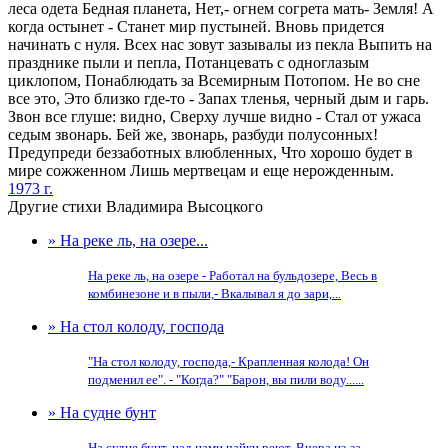
леса одета Бедная планета, Нет,- огнем согрета мать- Земля! А
когда остынет - Станет мир пустыней. Вновь придется
начинать с нуля. Всех нас зовут зазывалы из пекла Выпить на
празднике пыли и пепла, Потанцевать с одноглазым
циклопом, Понаблюдать за Всемирным Потопом. Не во сне
все это, Это близко где-то - Запах тленья, черный дым и гарь.
Звон все глуше: видно, Сверху лучше видно - Стал от ужаса
седым звонарь. Бей же, звонарь, разбуди полусонных!
Предупреди беззаботных влюбленных, Что хорошо будет в
мире сожженном Лишь мертвецам и еще нерожденным.
1973 г.
Другие стихи Владимира Высоцкого
» На реке ль, на озере...
На реке ль, на озере - Работал на бульдозере, Весь в
комбинезоне и в пыли,- Вкалывал я до зари,...
» На стол колоду, господа
"На стол колоду, господа,- Крапленная колода! Он
подменил ее". - "Когда?" "Барон, вы пили воду......
» На судне бунт
На судне бунт, над нами чайки реют, Вчера из-за