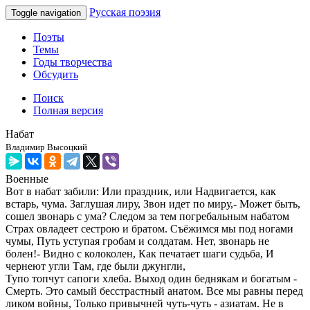
Русская поэзия
Toggle navigation
Поэты
Темы
Годы творчества
Обсудить
Поиск
Полная версия
Набат
Владимир Высоцкий
Военные
Вот в набат забили: Или праздник, или Надвигается, как
встарь, чума. Заглушая лиру, Звон идет по миру,- Может быть,
сошел звонарь с ума? Следом за тем погребальным набатом
Страх овладеет сестрою и братом. Съёжимся мы под ногами
чумы, Путь уступая гробам и солдатам. Нет, звонарь не
болен!- Видно с колоколен, Как печатает шаги судьба, И
чернеют угли Там, где были джунгли,
Тупо топчут сапоги хлеба. Выход один беднякам и богатым -
Смерть. Это самый бесстрастный анатом. Все мы равны перед
ликом войны, Только привычней чуть-чуть - азиатам. Не в