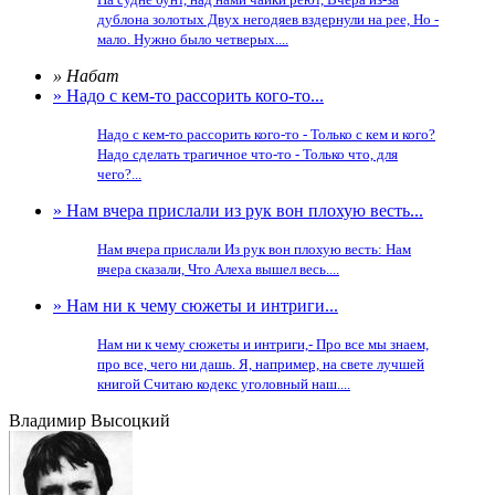
дублона золотых Двух негодяев вздернули на рее, Но -
мало. Нужно было четверых....
» Набат
» Надо с кем-то рассорить кого-то...
Надо с кем-то рассорить кого-то - Только с кем и кого?
Надо сделать трагичное что-то - Только что, для
чего?...
» Нам вчера прислали из рук вон плохую весть...
Нам вчера прислали Из рук вон плохую весть: Нам
вчера сказали, Что Алеха вышел весь....
» Нам ни к чему сюжеты и интриги...
Нам ни к чему сюжеты и интриги,- Про все мы знаем,
про все, чего ни дашь. Я, например, на свете лучшей
книгой Считаю кодекс уголовный наш....
Владимир Высоцкий