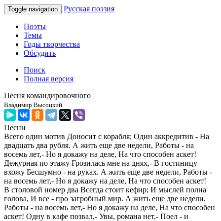
Русская поэзия
Toggle navigation
Поэты
Темы
Годы творчества
Обсудить
Поиск
Полная версия
Песня командировочного
Владимир Высоцкий
Песни
Всего один мотив Доносит с корабля; Один аккредитив - На
двадцать два рубля. А жить еще две недели, Работы - на
восемь лет,- Но я докажу на деле, На что способен аскет!
Дежурная по этажу Грозилась мне на днях,- В гостиницу
вхожу Бесшумно - на руках. А жить еще две недели, Работы -
на восемь лет,- Но я докажу на деле, На что способен аскет!
В столовой номер два Всегда стоит кефир; И мыслей полна
голова, И все - про загробный мир. А жить еще две недели,
Работы - на восемь лет,- Но я докажу на деле, На что способен
аскет! Одну в кафе позвал,- Увы, романа нет,- Поел - и