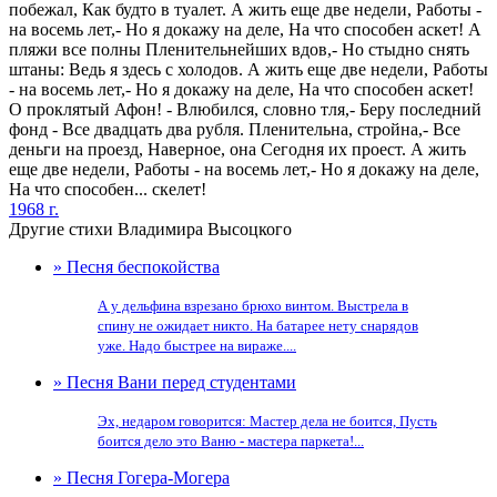
побежал, Как будто в туалет. А жить еще две недели, Работы -
на восемь лет,- Но я докажу на деле, На что способен аскет! А
пляжи все полны Пленительнейших вдов,- Но стыдно снять
штаны: Ведь я здесь с холодов. А жить еще две недели, Работы
- на восемь лет,- Но я докажу на деле, На что способен аскет!
О проклятый Афон! - Влюбился, словно тля,- Беру последний
фонд - Все двадцать два рубля. Пленительна, стройна,- Все
деньги на проезд, Наверное, она Сегодня их проест. А жить
еще две недели, Работы - на восемь лет,- Но я докажу на деле,
На что способен... скелет!
1968 г.
Другие стихи Владимира Высоцкого
» Песня беспокойства
А у дельфина взрезано брюхо винтом. Выстрела в
спину не ожидает никто. На батарее нету снарядов
уже. Надо быстрее на вираже....
» Песня Вани перед студентами
Эх, недаром говорится: Мастер дела не боится, Пусть
боится дело это Ваню - мастера паркета!...
» Песня Гогера-Могера