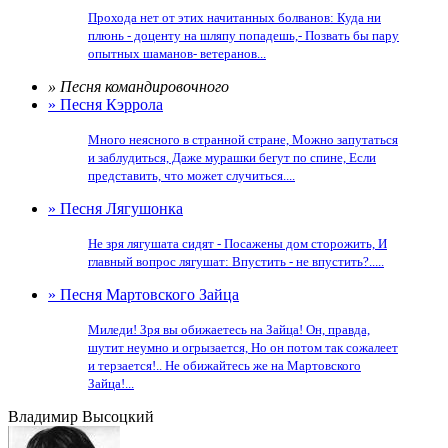
Прохода нет от этих начитанных болванов: Куда ни
плюнь - доценту на шляпу попадешь,- Позвать бы пару
опытных шаманов- ветеранов...
» Песня командировочного
» Песня Кэррола
Много неясного в странной стране, Можно запутаться
и заблудиться, Даже мурашки бегут по спине, Если
представить, что может случиться....
» Песня Лягушонка
Не зря лягушата сидят - Посажены дом сторожить, И
главный вопрос лягушат: Впустить - не впустить?.....
» Песня Мартовского Зайца
Миледи! Зря вы обижаетесь на Зайца! Он, правда,
шутит неумно и огрызается, Но он потом так сожалеет
и терзается!.. Не обижайтесь же на Мартовского
Зайца!...
Владимир Высоцкий