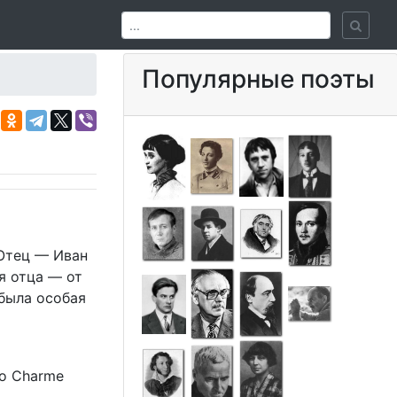
Популярные поэты
 Отец — Иван
я отца — от
была особая
го Charme