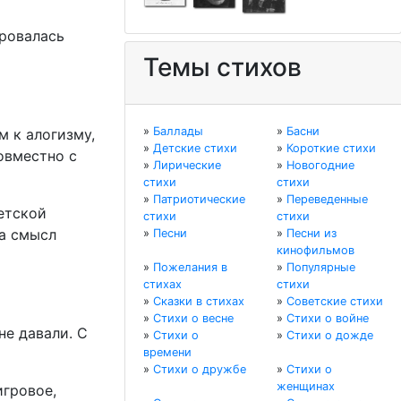
ировалась
Темы стихов
»
Баллады
»
Басни
м к алогизму,
»
Детские стихи
»
Короткие стихи
овместно с
»
Лирические
»
Новогодние
стихи
стихи
»
Патриотические
»
Переведенные
етской
стихи
стихи
 а смысл
»
Песни
»
Песни из
кинофильмов
»
Пожелания в
»
Популярные
стихах
стихи
»
Сказки в стихах
»
Советские стихи
»
Стихи о весне
»
Стихи о войне
не давали. С
»
Стихи о
»
Стихи о дожде
времени
»
Стихи о дружбе
»
Стихи о
женщинах
игровое,