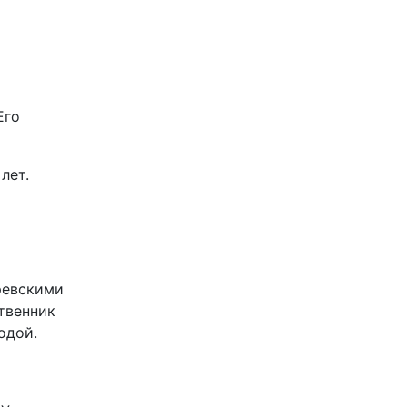
Его
лет.
ревскими
твенник
одой.