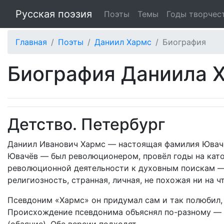
Русская поэзия
Поэты
Темы
Годы творчес
Главная
Поэты
Даниил Хармс
Биография
Биография Даниила 
Детство. Петербург
Даниил Иванович Хармс — настоящая фамилия Ювачёв
Ювачёв — был революционером, провёл годы на като
революционной деятельности к духовным поискам —
религиозность, странная, личная, не похожая ни на чт
Псевдоним «Хармс» он придумал сам и так полюбил,
Происхождение псевдонима объяснял по-разному — в