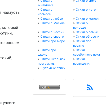
»
Стихи о
»
Стихи о зиме
животных
»
Стихи о
»
Стихи о лете
т наизусть
космосе
»
Стихи о любви
»
Стихи о матери
»
Стихи о Москве
»
Стихи о
, который
природе
»
Стихи о России
»
Стихи о семье
оэтики.
»
Стихи о спорте
»
Стихи об осени
»
Стихи про море
»
Стихи про
уже совсем
поэзию
»
Стихи про
»
Стихи
школу
серебряного века
токий,
»
Стихи школьной
»
Стихи-
программы
посвящения
»
Шуточные стихи
я узкого