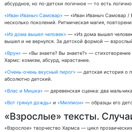
абсурдное, но по-детски логичное — то есть логично
«Иван Иваныч Самовар»
— «Иван Иваныч Самовар / Б
несколько поколений. Ритмическая магия, повторени
«Из дома вышел человек»
— «Из дома вышел человек
вышел и не вернулся. За детской формой — взрослый
«Врун»
— «Вы знаете? Вы знаете?» — стихотворение
Хармс: комизм, абсурд, нарастание.
«Очень-очень вкусный пирог»
— детская история о п
абсолютно детский.
«Влас и Мишка»
— деревенская сценка: два мальчика
«Вот грянул дождь»
и
«Миллион»
— образцы его детск
«Взрослые» тексты. Случа
«Взрослое» творчество Хармса — цикл прозаических