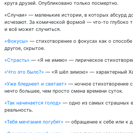
круга друзей. Опубликовано только посмертно.
«Случаи» — маленькие истории, в которых абсурд до
исчезают. За комической формой — что-то глубоко 
и всё может случиться.
«Фокусы»
— стихотворение о фокусах как о способе 
другое, скрытое.
«Страсть»
— «Я не имею» — лирическое стихотворен
«Что это было?»
— «Я шёл зимою» — характерный Хар
«Уже бледнеет и светает»
— ночное стихотворение с 
нечто большее, чем просто смена времени суток.
«Так начинается голод»
— одно из самых страшных ег
реальность.
«Тебя мечтания погубят»
— обращение к себе или к д