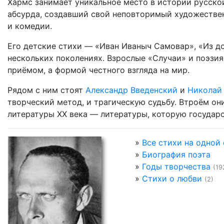
Хармс занимает уникальное место в истории русской
абсурда, создавший свой неповторимый художествен
и комедии.
Его детские стихи — «Иван Иваныч Самовар», «Из д
нескольких поколениях. Взрослые «Случаи» и поэзи
приёмом, а формой честного взгляда на мир.
Рядом с ним стоят
Александр Введенский
и
Николай
творческий метод, и трагическую судьбу. Втроём он
литературы XX века — литературы, которую государ
»
Все стихи на одной
»
Биография поэта
»
Годы творчества
(19
»
Стихи о любви
(2)