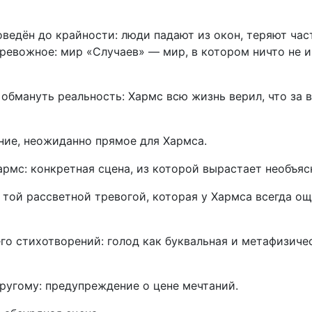
ведён до крайности: люди падают из окон, теряют част
тревожное: мир «Случаев» — мир, в котором ничто не 
обмануть реальность: Хармс всю жизнь верил, что за
ие, неожиданно прямое для Хармса.
мс: конкретная сцена, из которой вырастает необъяс
той рассветной тревогой, которая у Хармса всегда о
о стихотворений: голод как буквальная и метафизиче
ругому: предупреждение о цене мечтаний.