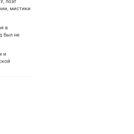
У, поэт
фии, мистики
я в
д был не
м и
ской