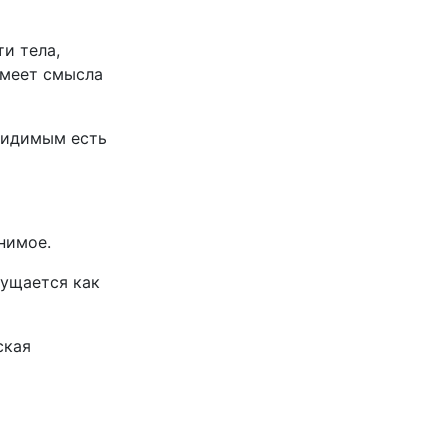
и тела,
имеет смысла
 видимым есть
нимое.
щущается как
ская