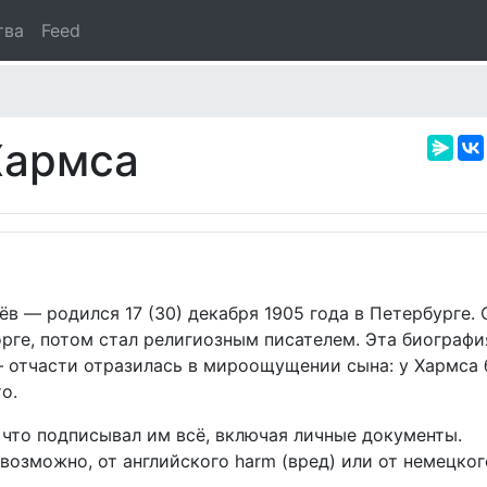
тва
Feed
Хармса
 — родился 17 (30) декабря 1905 года в Петербурге.
рге, потом стал религиозным писателем. Эта биографи
 отчасти отразилась в мироощущении сына: у Хармса 
о.
 что подписывал им всё, включая личные документы.
озможно, от английского harm (вред) или от немецко