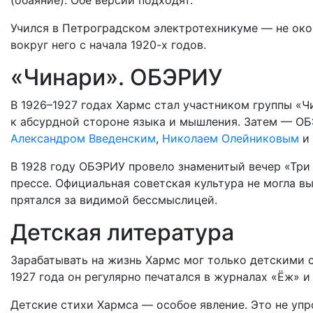
(обаяние). Обе версии подходят.
Учился в Петроградском электротехникуме — не око
вокруг него с начала 1920-х годов.
«Чинари». ОБЭРИУ
В 1926–1927 годах Хармс стал участником группы «Ч
к абсурдной стороне языка и мышления. Затем — ОБ
Александром Введенским
,
Николаем Олейниковым
и 
В 1928 году ОБЭРИУ провело знаменитый вечер «Три
прессе. Официальная советская культура не могла в
прятался за видимой бессмыслицей.
Детская литература
Зарабатывать на жизнь Хармс мог только детскими 
1927 года он регулярно печатался в журналах «Ёж» 
Детские стихи Хармса — особое явление. Это не упр