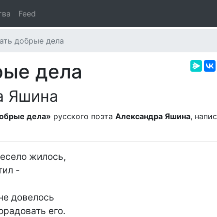
тва
Feed
ать добрые дела
рые дела
а Яшина
обрые дела»
русского поэта
Александра Яшина
, напи
есело жилось,

ил -

не довелось

радовать его.
