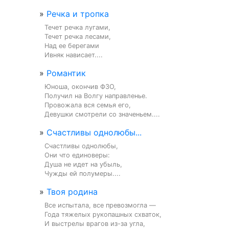
»
Речка и тропка
Течет речка лугами,

Течет речка лесами,

Над ее берегами

Ивняк нависает....
»
Романтик
Юноша, окончив ФЗО,

Получил на Волгу направленье.

Провожала вся семья его,

Девушки смотрели со значеньем....
»
Счастливы однолюбы...
Счастливы однолюбы,

Они что единоверы:

Душа не идет на убыль,

Чужды ей полумеры....
»
Твоя родина
Все испытала, все превозмогла —

Года тяжелых рукопашных схваток,

И выстрелы врагов из-за угла,
