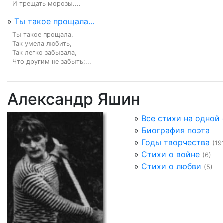
И трещать морозы....
»
Ты такое прощала...
Ты такое прощала,

Так умела любить,

Так легко забывала,

Что другим не забыть;...
Александр Яшин
»
Все стихи на одной
»
Биография поэта
»
Годы творчества
(19
»
Стихи о войне
(6)
»
Стихи о любви
(5)