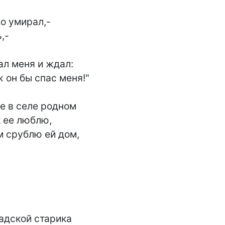
о умирал,-

-

л меня и ждал:

 он бы спас меня!"

 в селе родном

 ее люблю,

 срублю ей дом,

адской старика
