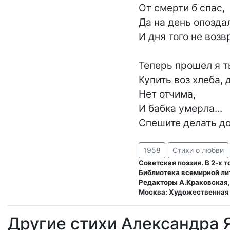
От смерти б спас,

Да на день опоздал
И дня того не возвр
Теперь прошел я ты
Купить воз хлеба, 
Нет отчима,

И бабка умерла...

Спешите делать д
1958
Стихи о любви
Советская поэзия. В 2-х т
Библиотека всемирной ли
Редакторы А.Краковская
Москва: Художественная 
Другие стихи Александра