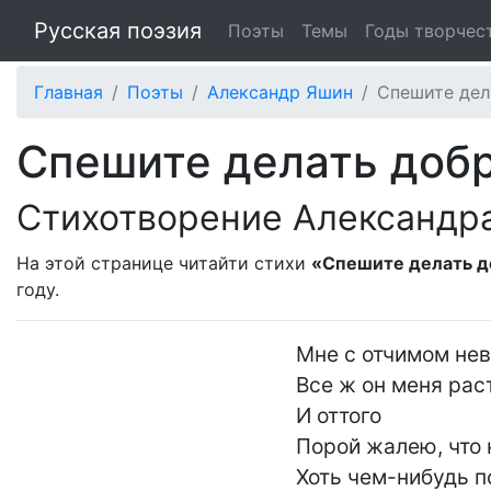
Русская поэзия
Поэты
Темы
Годы творчес
Главная
Поэты
Александр Яшин
Спешите дел
Спешите делать доб
Стихотворение Александр
На этой странице читайти стихи
«Спешите делать д
году.
Мне с отчимом нев
Все ж он меня раст
И оттого

Порой жалею, что 
Хоть чем-нибудь по