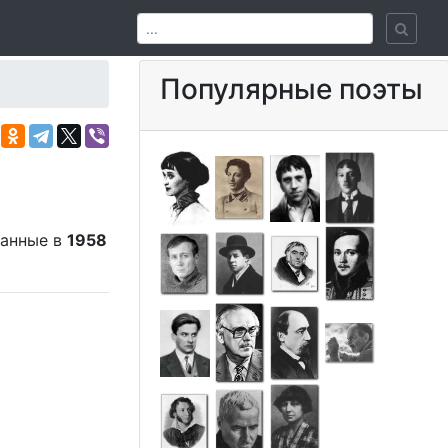
Популярные поэты
санные в
1958