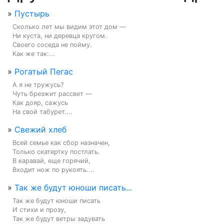
»
Пустырь
Сколько лет мы видим этот дом —

Ни куста, ни деревца кругом.

Своего соседа не пойму.

Как же так:...
»
Рогатый Пегас
А я не тружусь?

Чуть брезжит рассвет —

Как дояр, сажусь

На свой табурет....
»
Свежий хлеб
Всей семье как сбор назначен,

Только скатертку постлать.

В каравай, еще горячий,

Входит нож по рукоять....
»
Так же будут юноши писать...
Так же будут юноши писать

И стихи и прозу,

Так же будут ветры задувать
