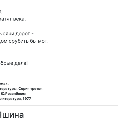
,

атят века.

сячи дорог -

дом срубить бы мог.

обрые дела!
омах.
тературы. Серия третья.
, Ю.Розенблюм.
литература, 1977.
 Яшина