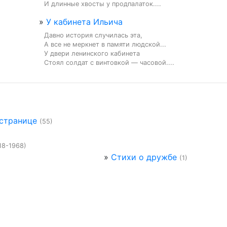
И длинные хвосты у продпалаток....
»
У кабинета Ильича
Давно история случилась эта,

А все не меркнет в памяти людской...

У двери ленинского кабинета

Стоял солдат с винтовкой — часовой....
 странице
(55)
18-1968)
»
Стихи о дружбе
(1)