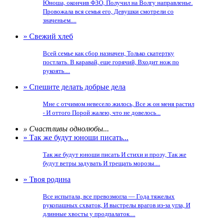
Юноша, окончив ФЗО, Получил на Волгу направленье.
Провожала вся семья его, Девушки смотрели со
значеньем....
» Свежий хлеб
Всей семье как сбор назначен, Только скатертку
постлать. В каравай, еще горячий, Входит нож по
рукоять....
» Спешите делать добрые дела
Мне с отчимом невесело жилось, Все ж он меня растил
- И оттого Порой жалею, что не довелось...
» Счастливы однолюбы...
» Так же будут юноши писать...
Так же будут юноши писать И стихи и прозу, Так же
будут ветры задувать И трещать морозы....
» Твоя родина
Все испытала, все превозмогла — Года тяжелых
рукопашных схваток, И выстрелы врагов из-за угла, И
длинные хвосты у продпалаток....