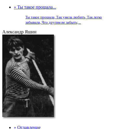
» Ты такое прощала...
Ты такое прощала, Так умела любить, Так легко
забывала, Что другим не забыть;...
Александр Яшин
» Оглавление