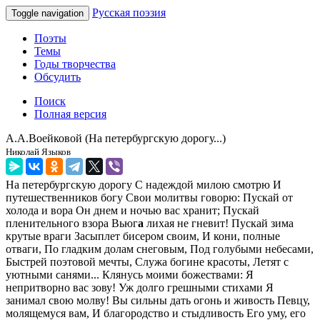
Русская поэзия
Toggle navigation
Поэты
Темы
Годы творчества
Обсудить
Поиск
Полная версия
А.А.Воейковой (На петербургскую дорогу...)
Николай Языков
На петербургскую дорогу С надеждой милою смотрю И
путешественников богу Свои молитвы говорю: Пускай от
холода и вора Он днем и ночью вас хранит; Пускай
пленительного взора Вьюг
а
лихая не гневит! Пускай зима
крутые враги Засыплет бисером своим, И кони, полные
отваги, По гладким долам снеговым, Под голубыми небесами,
Быстрей поэтовой мечты, Служа богине красоты, Летят с
уютными санями... Клянусь моими божествами: Я
непритворно вас зову! Уж долго грешными стихами Я
занимал свою молву! Вы сильны дать огонь и живость Певцу,
молящемуся вам, И благородство и стыдливость Его уму, его