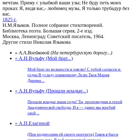
мечтам. Приму с улыбкой ваши узы; Не буду петь моих
проказ: Я, видя вас,- любимец музы, Я только трубадур без
вас.
1825 г.
Н.М.Языков. Полное собрание стихотворений.
Библиотека поэта. Большая серия, 2-е изд.
Москва, Ленинград: Советский писатель, 1964.
Другие стихи Николая Языкова
» А.А.Воейковой (На петербургскую дорогу...)
» А.Н.Вульфу (Мой брат...)
Мой брат по вольности и хмелю! С тобой согласен я:
годна В усладу пламенному Лелю Твоя Мария
Дирина....
» А.Н.Вульфу (Прошли младые...)
Прошли младые наши годы! Ты, проповедник и герой
Академической свободы, И я — давно мы жребий
свой,...
» А.П.Елагиной
(При поднесении ей своего портрета) Таков я был в
минувши лета, В той знаменитой стороне,...