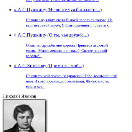
» А.С.Пушкину (Не вовсе чуя бога света...)
Не вовсе чуя бога света В моей неполной голове, Не
веря ветреной молве, Я благосклонного привета -...
» А.С.Пушкину (О ты, чья дружба...)
О ты, чья дружба мне дороже Приветов ласковой
молвы, Милее девицы пригожей, Святее царской
головы!...
» А.С.Хомякову (Прими ты мой...)
Прими ты мой поклон заздравный! Тебе, возвышенный
поэт И совопросник достославный, Желаю много,
много лет...
Николай Языков