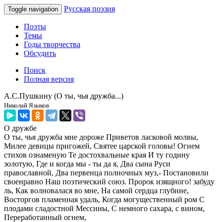
Русская поэзия
Toggle navigation
Поэты
Темы
Годы творчества
Обсудить
Поиск
Полная версия
А.С.Пушкину (О ты, чья дружба...)
Николай Языков
О дружбе
О ты, чья дружба мне дороже Приветов ласковой молвы,
Милее девицы пригожей, Святее царской головы! Огнем
стихов ознаменую Те достохвальные края И ту годину
золотую, Где и когда мы - ты да я, Два сына Руси
православной, Два первенца полночных муз,- Постановили
своенравно Наш поэтический союз. Пророк изящного! забуду
ль, Как волновалася во мне, На самой сердца глубине,
Восторгов пламенная удаль, Когда могущественный ром С
плодами сладостной Мессины, С немного сахара, с вином,
Переработанный огнем,