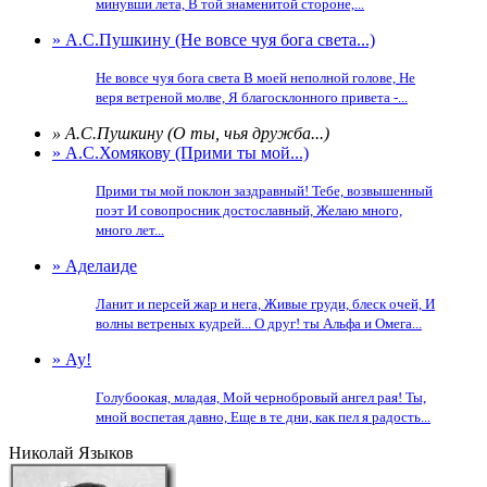
минувши лета, В той знаменитой стороне,...
» А.С.Пушкину (Не вовсе чуя бога света...)
Не вовсе чуя бога света В моей неполной голове, Не
веря ветреной молве, Я благосклонного привета -...
» А.С.Пушкину (О ты, чья дружба...)
» А.С.Хомякову (Прими ты мой...)
Прими ты мой поклон заздравный! Тебе, возвышенный
поэт И совопросник достославный, Желаю много,
много лет...
» Аделаиде
Ланит и персей жар и нега, Живые груди, блеск очей, И
волны ветреных кудрей... О друг! ты Альфа и Омега...
» Ау!
Голубоокая, младая, Мой чернобровый ангел рая! Ты,
мной воспетая давно, Еще в те дни, как пел я радость...
Николай Языков