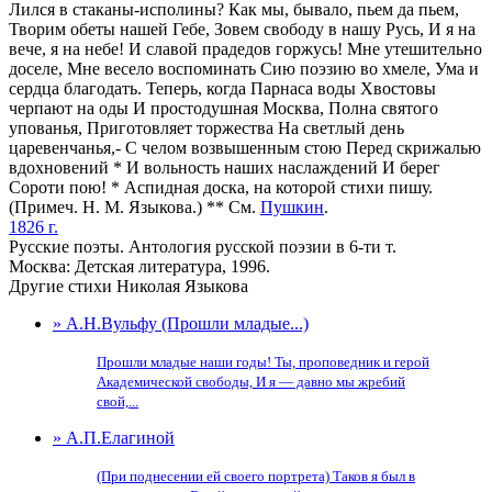
Лился в стаканы-исполины? Как мы, бывало, пьем да пьем,
Творим обеты нашей Гебе, Зовем свободу в нашу Русь, И я на
вече, я на небе! И славой прадедов горжусь! Мне утешительно
доселе, Мне весело воспоминать Сию поэзию во хмеле, Ума и
сердца благодать. Теперь, когда Парнаса воды Хвостовы
черпают на оды И простодушная Москва, Полна святого
упованья, Приготовляет торжества На светлый день
царевенчанья,- С челом возвышенным стою Перед скрижалью
вдохновений * И вольность наших наслаждений И берег
Сороти пою! * Аспидная доска, на которой стихи пишу.
(Примеч. Н. М. Языкова.) ** См.
Пушкин
.
1826 г.
Русские поэты. Антология русской поэзии в 6-ти т.
Москва: Детская литература, 1996.
Другие стихи Николая Языкова
» А.Н.Вульфу (Прошли младые...)
Прошли младые наши годы! Ты, проповедник и герой
Академической свободы, И я — давно мы жребий
свой,...
» А.П.Елагиной
(При поднесении ей своего портрета) Таков я был в