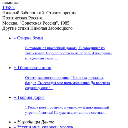
помогла.
1958 г.
Николай Заболоцкий. Стихотворения.
Поэтическая Россия.
Москва, "Советская Россия", 1985.
Другие стихи Николая Заболоцкого
» Стирка белья
В стороне от шоссейной дороги, В городишке из
хаток и лип, Хорошо постоять на пороге И послушать
колодезный скрип....
» Тбилисские ночи
Отчего, как восточное диво, Черноока, печальна,
бледна, Ты сегодня всю ночь молчаливо До рассвета
сидишь у окна?...
» Творцы дорог
1 Рожок поет протяжно и уныло,— Давно знакомый
утренний сигнал! Покуда медлит сонное светило,...
» У гробницы Данте
» Уступи мне, скворец, уголок