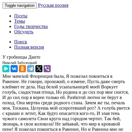
Русская поэзия
Toggle navigation
Поэты
Темы
Годы творчества
Обсудить
Поиск
Полная версия
У гробницы Данте
Николай Заболоцкий
Мне мачехой Флоренция была, Я пожелал покоиться в
Равенне. Не говори, прохожий, о измене, Пусть даже смерть
клеймит ее дела. Над белой усыпальницей моей Воркует
голубь, сладостная птица, Но родина и до сих пор мне снится,
И до сих пор я верен только ей. Разбитой лютни не берут в
поход, Она мертва среди родного стана. Зачем же ты, печаль
моя, Тоскана, Целуешь мой осиротевший рот? А голубь рвется
с крыши и летит, Как будто опасается кого-то, И злая тень
чужого самолета Свои круги над городом чертит. Так бей,
звонарь, в свои колокола! Не забывай, что мир в кровавой
пене! Я пожелал покоиться в Равенне, Но и Равенна мне не