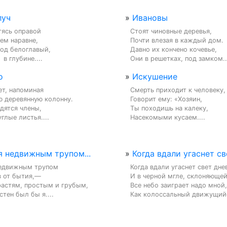
луч
»
Ивановы
ясь оправой

Стоят чиновные деревья,

м наравне,

Почти влезая в каждый дом.

од белоглавый,

Давно их кончено кочевье,

в глубине....
Они в решетках, под замком..
о
»
Искушение
т, напоминая

Смерть приходит к человеку,

 деревянную колонну.

Говорит ему: «Хозяин,

дятся члены,

Ты походишь на калеку,

глые листья....
Насекомыми кусаем....
я недвижным трупом...
»
Когда вдали угаснет св
недвижным трупом

Когда вдали угаснет свет днев
 от бытия,—

И в черной мгле, склоняющейс
астям, простым и грубым,

Все небо заиграет надо мной,

тен был бы я....
Как колоссальный движущийся