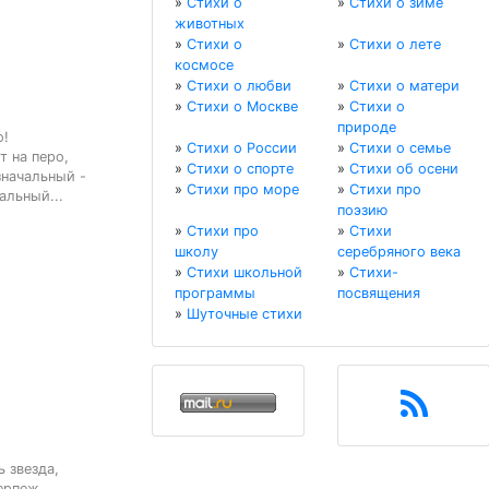
»
Стихи о
»
Стихи о зиме
животных
»
Стихи о
»
Стихи о лете
космосе
»
Стихи о любви
»
Стихи о матери
»
Стихи о Москве
»
Стихи о
природе
!

»
Стихи о России
»
Стихи о семье
 на перо,

»
Стихи о спорте
»
Стихи об осени
начальный -

»
Стихи про море
»
Стихи про
альный...
поэзию
»
Стихи про
»
Стихи
школу
серебряного века
»
Стихи школьной
»
Стихи-
программы
посвящения
»
Шуточные стихи
 звезда,

рпеж.
