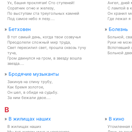
Ух, башня проклятая! Сто ступеней!

Ангел, дней 
Соратник огню и железу,

С лампой в к
По выступам ста треугольных камней

Он хранил мо
Под самое небо я лезу....
Где лежал я 
»
Бетховен
»
Болезнь
В тот самый день, когда твои созвучья

Больной, сва
Преодолели сложный мир труда,

Руки не може
Свет пересилил свет, прошла сквозь тучу 
Вспотевший 
туча,

Больной двен
Гром двинулся на гром, в звезду вошла 
звезда....
»
Бродячие музыканты
Закинув на спину трубу,

Как бремя золотое,

Он шел, в обиде на судьбу.

За ним бежали двое....
В
»
В жилищах наших
»
В кино
В жилищах наших

Утомленная п
Мы тут живем умно и некрасиво.

Лишь за окна