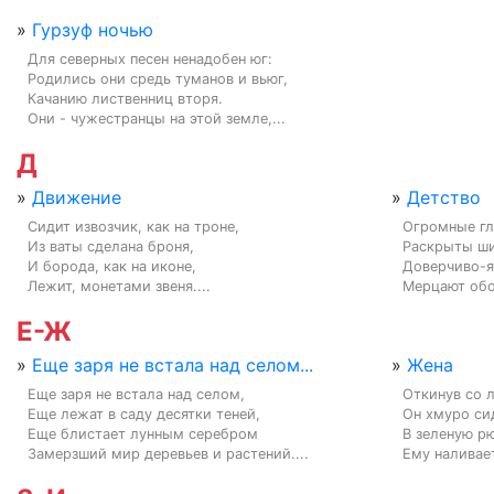
»
Гурзуф ночью
Для северных песен ненадобен юг:

Родились они средь туманов и вьюг,

Качанию лиственниц вторя.

Они - чужестранцы на этой земле,...
Д
»
Движение
»
Детство
Сидит извозчик, как на троне,

Огромные гла
Из ваты сделана броня,

Раскрыты ши
И борода, как на иконе,

Доверчиво-я
Лежит, монетами звеня....
Мерцают обо
Е-Ж
»
Еще заря не встала над селом...
»
Жена
Еще заря не встала над селом,

Откинув со л
Еще лежат в саду десятки теней,

Он хмуро сид
Еще блистает лунным серебром

В зеленую р
Замерзший мир деревьев и растений....
Ему наливает