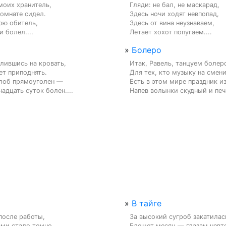
моих хранитель,

Гляди: не бал, не маскарад,

омнате сидел.

Здесь ночи ходят невпопад,

ю обитель,

Здесь от вина неузнаваем,

и болел....
Летает хохот попугаем....
»
Болеро
лившись на кровать,

Итак, Равель, танцуем болеро
т приподнять.

Для тех, кто музыку на сменит
лоб прямоуголен —

Есть в этом мире праздник из
адцать суток болен....
Напев волынки скудный и печ
»
В тайге
осле работы,

За высокий сугроб закатилась
ми стало темно,

Блещет месяц — глазам невте