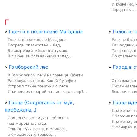
И кузнечик, 
перед ним....
Г
»
Где-то в поле возле Магадана
»
Голос в т
Где-то в поле возле Магадана,

Раньше был о
Посреди опасностей и бед,

Как родник, 
В испареньях мёрзлого тумана

Точно весь в
Шли они за розвальнями вслед....
По стальному
»
Гомборский лес
»
Город в с
В Гомборском лесу на границе Кахети

1

Раскинулась осень. Какой бутафор

Степным ветр
Устроил такие поминки о лете

Пирамидальн
И киноварь с охрой на листья растер?...
Всю ночь над
»
Гроза (Содрогаясь от мук,
»
Гроза ид
пробежала...)
Движется нах
Обложив пол
Содрогаясь от мук, пробежала

Движется, ог
над миром зарница,

С фонарем в 
Тень от тучи легла, и слилась,

и смешалась с травой....