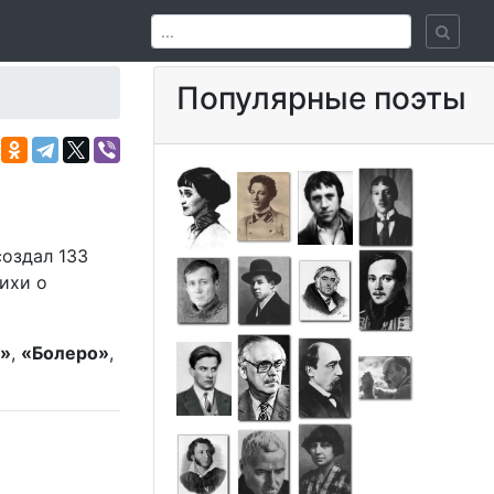
Популярные поэты
оздал 133
ихи о
ь»
,
«Болеро»
,