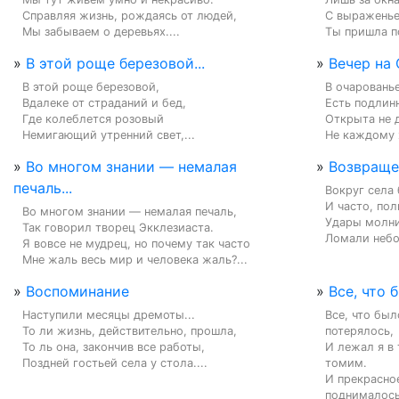
Справляя жизнь, рождаясь от людей,

С выраженье
Мы забываем о деревьях....
Ты пришла по
»
В этой роще березовой...
»
Вечер на 
В этой роще березовой,

В очарованье
Вдалеке от страданий и бед,

Есть подлинн
Где колеблется розовый

Открыта не 
Немигающий утренний свет,...
Не каждому 
»
Во многом знании — немалая
»
Возвраще
печаль...
Вокруг села 
И часто, пол
Во многом знании — немалая печаль,

Удары молни
Так говорил творец Экклезиаста.

Ломали небо 
Я вовсе не мудрец, но почему так часто

Мне жаль весь мир и человека жаль?...
»
Воспоминание
»
Все, что 
Наступили месяцы дремоты...

Все, что был
То ли жизнь, действительно, прошла,

потерялось,

То ль она, закончив все работы,

И лежал я в 
Поздней гостьей села у стола....
томим.

И прекрасное
поднималось,