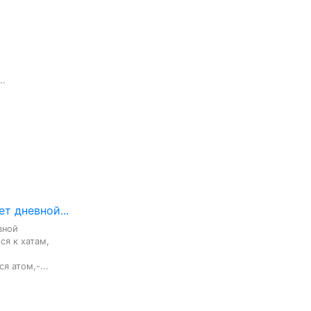
..
ет дневной...
ной

я к хатам,

 атом,-...