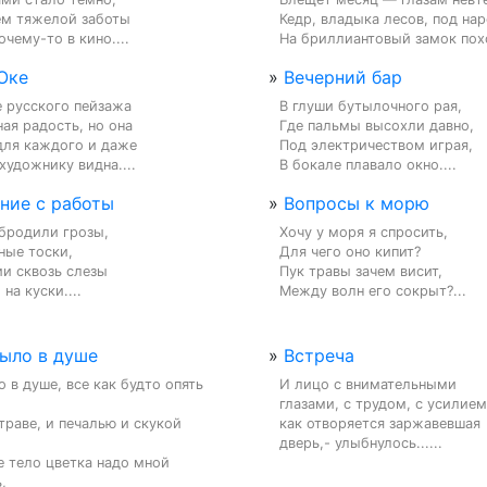
м тяжелой заботы

Кедр, владыка лесов, под нар
чему-то в кино....
На бриллиантовый замок похо
Оке
»
Вечерний бар
 русского пейзажа

В глуши бутылочного рая,

ая радость, но она

Где пальмы высохли давно,

для каждого и даже

Под электричеством играя,

художнику видна....
В бокале плавало окно....
ние с работы
»
Вопросы к морю
бродили грозы,

Хочу у моря я спросить,

ные тоски,

Для чего оно кипит?

и сквозь слезы

Пук травы зачем висит,

на куски....
Между волн его сокрыт?...
было в душе
»
Встреча
о в душе, все как будто опять 
И лицо с внимательными

глазами, с трудом, с усилием,
траве, и печалью и скукой 
как отворяется заржавевшая

дверь,- улыбнулось......
 тело цветка надо мной 

