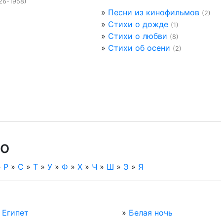
26-1958)
»
Песни из кинофильмов
(2)
»
Стихи о дожде
(1)
»
Стихи о любви
(8)
»
Стихи об осени
(2)
го
»
Р
»
С
»
Т
»
У
»
Ф
»
Х
»
Ч
»
Ш
»
Э
»
Я
 Египет
»
Белая ночь