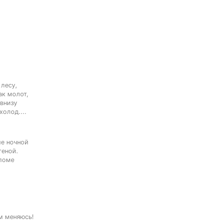
лесу,

к молот,

внизу

холод....
е ночной

еной.

ломе

м меняюсь!
