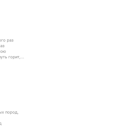
го раз

з

ою

ть горит,...
х пород,


