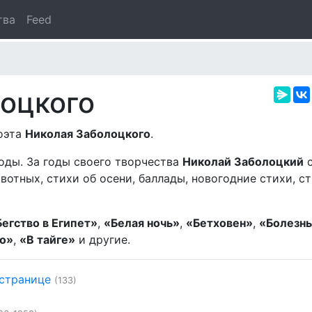
тва
Feed
оцкого
поэта
Николая Заболоцкого
.
годы. За годы своего творчества
Николай Заболоцкий
с
отных, стихи об осени, баллады, новогодние стихи, ст
Бегство в Египет»
,
«Белая ночь»
,
«Бетховен»
,
«Болезн
но»
,
«В тайге»
и другие.
 странице
(133)