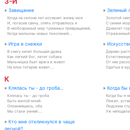
З-И
»
Завещание
»
Зеленый 
Когда на склоне лет иссякнет жизнь моя

Золотой свет
И, погасив свечу, опять отправлюсь я

С синим море
В необозримый мир туманных превращений,

Дремлет гор
Когда мильоны новых поколений...
Отраженный  
»
Игра в снежки
»
Искусств
В снегу кипит большая драка.

Дерево расте
Как легкий бог, летит собака.

Естественную
Мальчишка бьет врага в живот.

От нее расхо
На елке тетерев живет....
Одетые в кру
К
»
Клялась ты - до гроба...
»
Когда бы 
Клялась ты - до гроба

Когда бы я 
Быть милой моей.

Лежал, устав
Опомнившись, оба

Людским стр
Мы стали умней....
Уж неподвлас
»
Кто мне откликнулся в чаще
лесной?..