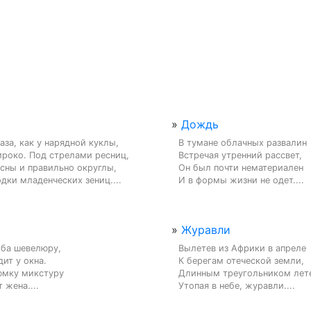
»
Дождь
за, как у нарядной куклы,

В тумане облачных развалин

роко. Под стрелами ресниц,

Встречая утренний рассвет,

сны и правильно округлы,

Он был почти нематериален

дки младенческих зениц....
И в формы жизни не одет....
»
Журавли
ба шевелюру,

Вылетев из Африки в апреле

ит у окна.

К берегам отеческой земли,

юмку микстуру

Длинным треугольником лете
 жена....
Утопая в небе, журавли....