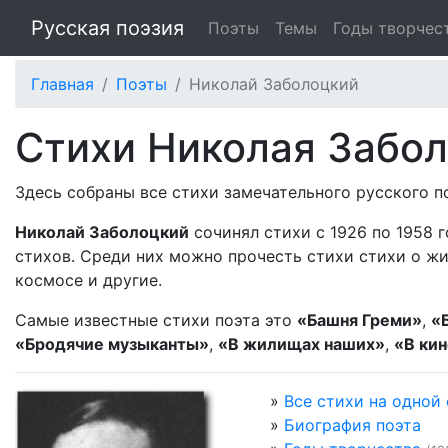
Русская поэзия
Поэты
Темы
Годы творчес
Главная
Поэты
Николай Заболоцкий
Стихи Николая Забол
Здесь собраны все стихи замечательного русского 
Николай Заболоцкий
сочинял стихи с 1926 по 1958 
стихов. Среди них можно прочесть стихи стихи о жив
космосе и другие.
Самые известные стихи поэта это
«Башня Греми»
,
«
«Бродячие музыканты»
,
«В жилищах наших»
,
«В ки
»
Все стихи на одной
»
Биография поэта