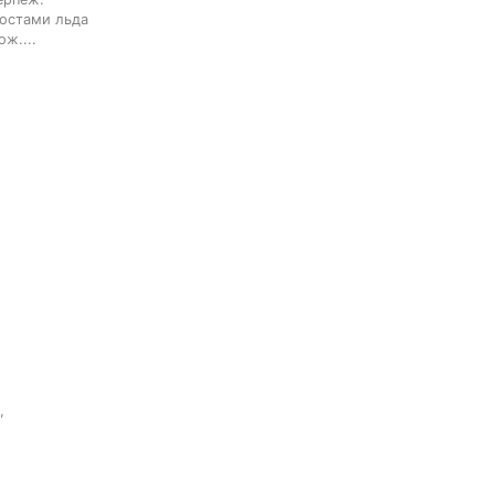
остами льда

ж....

