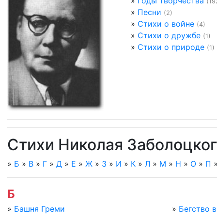
»
Годы творчества
(19
»
Песни
(2)
»
Стихи о войне
(4)
»
Стихи о дружбе
(1)
»
Стихи о природе
(1)
Стихи Николая Заболоцко
»
Б
»
В
»
Г
»
Д
»
Е
»
Ж
»
З
»
И
»
К
»
Л
»
М
»
Н
»
О
»
П
Б
»
Башня Греми
»
Бегство в