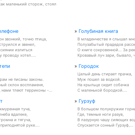
как маленький сторож, стоял 
елефоне
»
Голубиная книга
н звонкий, точно птица,

В младенчестве я слышал мно
струился и звенел,

Полузабытый прадедов расска
 сиянии излиться

О книге сокровенной... За рек
 проводу хотел....
Кровавый луч зари, бывало, чу
тепи
»
Городок
Целый день стирает прачка,

ам не писаны законы.

Муж пошел за водкой.

ый склон воспламеня,

На крыльце сидит собачка

 нами тлеют терриконы -...
С маленькой бородкой....
ет
»
Гурзуф
муренная туча,

В большом полукружии горны
неба вдалеке,

Где, темные ноги разув,

ромна и тягуча,

В лазурную чашу сияющих вод
приподнятой руке....
Спускается сонный Гурзуф,...