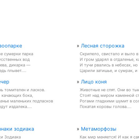
 зоопарке
»
Лесная сторожка
е сумерки парка

Скрипело, свистало и выло в 
сственных вод

И гром ударял в отдаленье, ка
ева, дикарка —

И тучи рвались в небесах, но 
дь плывет....
Царили затишье, и сумрак, и 
ечер
»
Лицо коня
ь томителен и ласков.

Животные не спят. Они во тьм
 качающих бока,

Стоят над миром каменной ст
енье маленьких подпасков

Рогами гладкими шумит в со
дут издалека....
Покатая коровы голова....
знаки зодиака
»
Метаморфозы
и Зодиака

Как мир меняется! И как я са