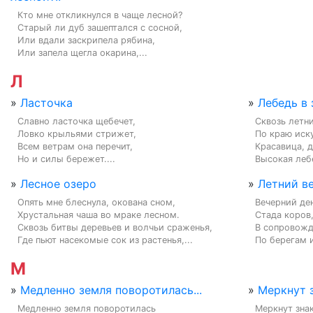
Кто мне откликнулся в чаще лесной?

Старый ли дуб зашептался с сосной,

Или вдали заскрипела рябина,

Или запела щегла окарина,...
Л
»
Ласточка
»
Лебедь в
Славно ласточка щебечет,

Сквозь летни
Ловко крыльями стрижет,

По краю иску
Всем ветрам она перечит,

Красавица, д
Но и силы бережет....
Высокая лебе
»
Лесное озеро
»
Летний в
Опять мне блеснула, окована сном,

Вечерний ден
Хрустальная чаша во мраке лесном.

Стада коров,
Сквозь битвы деревьев и волчьи сраженья,

В сопровожд
Где пьют насекомые сок из растенья,...
По берегам и
М
»
Медленно земля поворотилась...
»
Меркнут 
Медленно земля поворотилась

Меркнут знак