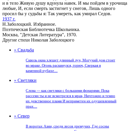
и в тело Живую душу вдунула навек. И мы пойдем в урочища
любые, И, если смерть застигнет у снегов, Лишь одного
просил бы у судьбы я: Так умереть, как умирал Седов.
1937 г.
Н.Заболоцкий. Избранное.
Поэтическая Библиотечка Школьника.
Москва, "Детская Литература", 1970.
Другие стихи Николая Заболоцкого
» Свадьба
Сквозь окна хлещет длинный луч, Могучий дом стоит
во мраке. Огонь раскинулся, горюч, Сверкая в
каменной рубахе....
» Светляки
Слова — как светляки с большими фонарями. Пока
рассеян ты и не всмотрелся в мрак, Ничтожно и темно
их девственное пламя И неприметен их одушевленный
прах....
» Север
В воротах Азии, среди лесов дремучих, Где сосны