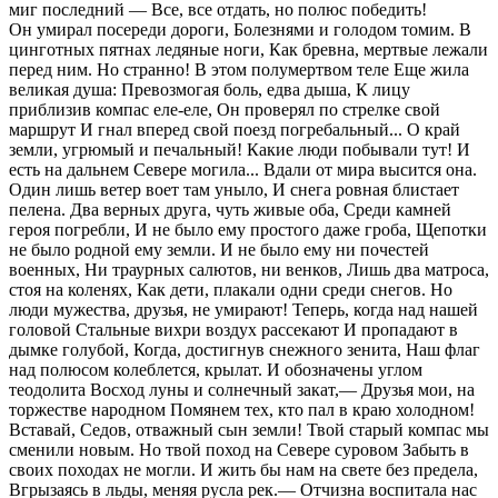
миг последний — Все, все отдать, но полюс победить!
Он умирал посереди дороги, Болезнями и голодом томим. В
цинготных пятнах ледяные ноги, Как бревна, мертвые лежали
перед ним. Но странно! В этом полумертвом теле Еще жила
великая душа: Превозмогая боль, едва дыша, К лицу
приблизив компас еле-еле, Он проверял по стрелке свой
маршрут И гнал вперед свой поезд погребальный... О край
земли, угрюмый и печальный! Какие люди побывали тут! И
есть на дальнем Севере могила... Вдали от мира высится она.
Один лишь ветер воет там уныло, И снега ровная блистает
пелена. Два верных друга, чуть живые оба, Среди камней
героя погребли, И не было ему простого даже гроба, Щепотки
не было родной ему земли. И не было ему ни почестей
военных, Ни траурных салютов, ни венков, Лишь два матроса,
стоя на коленях, Как дети, плакали одни среди снегов. Но
люди мужества, друзья, не умирают! Теперь, когда над нашей
головой Стальные вихри воздух рассекают И пропадают в
дымке голубой, Когда, достигнув снежного зенита, Наш флаг
над полюсом колеблется, крылат. И обозначены углом
теодолита Восход луны и солнечный закат,— Друзья мои, на
торжестве народном Помянем тех, кто пал в краю холодном!
Вставай, Седов, отважный сын земли! Твой старый компас мы
сменили новым. Но твой поход на Севере суровом Забыть в
своих походах не могли. И жить бы нам на свете без предела,
Вгрызаясь в льды, меняя русла рек.— Отчизна воспитала нас