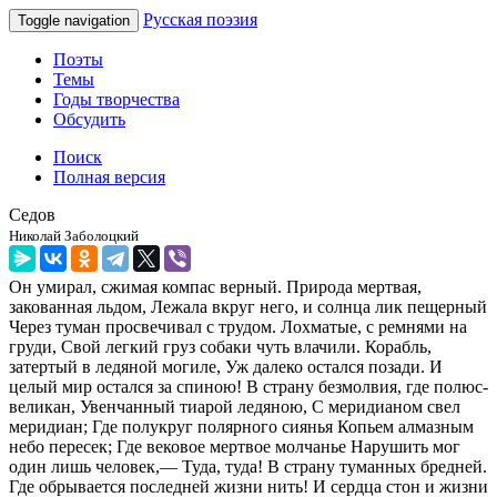
Русская поэзия
Toggle navigation
Поэты
Темы
Годы творчества
Обсудить
Поиск
Полная версия
Седов
Николай Заболоцкий
Он умирал, сжимая компас верный. Природа мертвая,
закованная льдом, Лежала вкруг него, и солнца лик пещерный
Через туман просвечивал с трудом. Лохматые, с ремнями на
груди, Свой легкий груз собаки чуть влачили. Корабль,
затертый в ледяной могиле, Уж далеко остался позади. И
целый мир остался за спиною! В страну безмолвия, где полюс-
великан, Увенчанный тиарой ледяною, С меридианом свел
меридиан; Где полукруг полярного сиянья Копьем алмазным
небо пересек; Где вековое мертвое молчанье Нарушить мог
один лишь человек,— Туда, туда! В страну туманных бредней.
Где обрывается последней жизни нить! И сердца стон и жизни