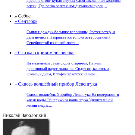
древние стоят, купая в тучах Свои закованные холодом
верхи; Где волка валит с ног дыханием пурги;...
» Седов
» Сентябрь
Сыплет дождик большие горошины, Рвется ветер, и
даль нечиста. Закрывается тополь взъерошенный
Серебристой изнанкой листа....
» Сказка о кривом человечке
На маленьком стуле сидит старичок, На нем
деревянный надет колпачок. Сидит он, качаясь и
ночью, и днем, И туфли трясутся на нем....
» Сквозь волшебный прибор Левенгука
Сквозь волшебный прибор Левенгука На поверхности
капли воды Обнаружила наша наука Удивительной
жизни следы....
Николай Заболоцкий