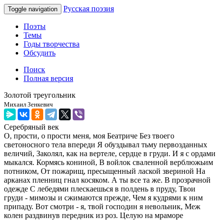
Русская поэзия
Toggle navigation
Поэты
Темы
Годы творчества
Обсудить
Поиск
Полная версия
Золотой треугольник
Михаил Зенкевич
Серебряный век
О, прости, о прости меня, моя Беатриче Без твоего
светоносного тела впереди Я обуздывал тьму первозданных
величий, Заколял, как на вертеле, сердце в груди. И я с ордами
мыкался. Кормясь кониной, В войлок сваленной верблюжьим
потником, От пожарищ, пресыщенный лаской звериной На
арканах пленниц гнал косяком. А ты все та же. В прозрачной
одежде С лебедями плескаешься в полдень в пруду, Твои
груди - мимозы и сжимаются прежде, Чем я кудрями к ним
припаду. Вот смотри - я, твой господин я невольник, Меж
колен раздвинув передник из роз. Целую на мраморе