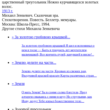
царственный треугольник Нежно курчавящихся золотых
волос.
1913 г.
Михаил Зенкевич. Сказочная эра.
Стихотворения. Повесть. Беллетр. мемуары.
Москва: Школа-Пресс, 1994.
Другие стихи Михаила Зенкевича
» За золотою гробовою крышкой...
За золотою гробовою крышкой Я шел и вспоминал о
нем в тоске — Быть в тридцать лет мечтателем,
мальчишкой, Все кончить пулей, канувшей в виске!...
» Землю делите на части...
Землю делите на части, Кровью из свежих ран,
Въедчивой краской красьте Карты различных стран....
» Земля
О мать Земля! Ты в сонме солнц блестела, Пред
алтарем смыкаясь с ними в круг, Но струпьями, как
Иову, недуг Тебе изрыл божественное тело....
» Золотой треугольник