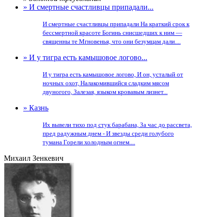
» И смертные счастливцы припадали...
И смертные счастливцы припадали На краткий срок к
бессмертной красоте Богинь снисшедших к ним —
священны те Мгновенья, что они безумцам дали....
» И у тигра есть камышовое логово...
И у тигра есть камышовое логово, И он, усталый от
ночных охот, Налакомившийся сладким мясом
двуногого, Залезая, языком кровавым лизнет...
» Казнь
Их вывели тихо под стук барабана, За час до рассвета,
пред радужным днем - И звезды среди голубого
тумана Горели холодным огнем....
Михаил Зенкевич