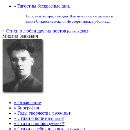
» Тягостны бескрасные дни...
Тягостны бескрасные дни. Для мужчины - охотника и
воина Сладостна искони Не стервятина, а убоина....
» Стихи о любви других поэтов
(стихов 2083)
Михаил Зенкевич
» Оглавление
» Биография
» Годы творчества
(1906-1954)
» Стихи о войне
(стихов 4)
» Стихи о любви
(стихов 7)
» Стихи серебряного века
(стихов 71)