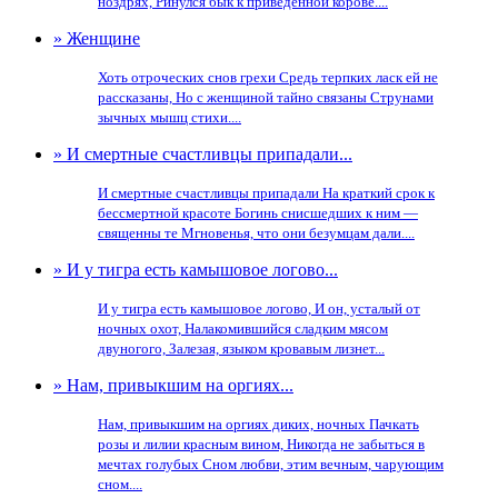
ноздрях, Ринулся бык к приведенной корове....
» Женщине
Хоть отроческих снов грехи Средь терпких ласк ей не
рассказаны, Но с женщиной тайно связаны Струнами
зычных мышц стихи....
» И смертные счастливцы припадали...
И смертные счастливцы припадали На краткий срок к
бессмертной красоте Богинь снисшедших к ним —
священны те Мгновенья, что они безумцам дали....
» И у тигра есть камышовое логово...
И у тигра есть камышовое логово, И он, усталый от
ночных охот, Налакомившийся сладким мясом
двуногого, Залезая, языком кровавым лизнет...
» Нам, привыкшим на оргиях...
Нам, привыкшим на оргиях диких, ночных Пачкать
розы и лилии красным вином, Никогда не забыться в
мечтах голубых Сном любви, этим вечным, чарующим
сном....