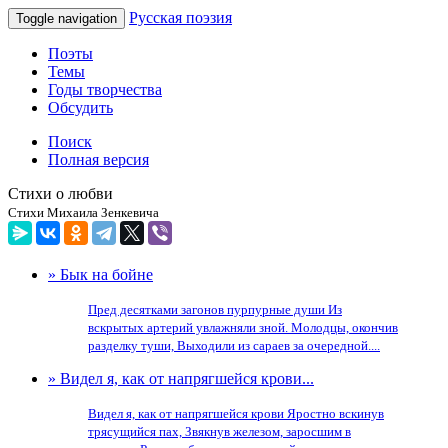
Русская поэзия
Toggle navigation
Поэты
Темы
Годы творчества
Обсудить
Поиск
Полная версия
Стихи о любви
Стихи Михаила Зенкевича
» Бык на бойне
Пред десятками загонов пурпурные души Из
вскрытых артерий увлажняли зной. Молодцы, окончив
разделку туши, Выходили из сараев за очередной....
» Видел я, как от напрягшейся крови...
Видел я, как от напрягшейся крови Яростно вскинув
трясущийся пах, Звякнув железом, заросшим в